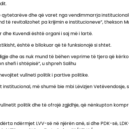
it.
 të qytetarëve dhe që varet nga vendimmarrja institucional
 të revitalizohet pa krijimin e institucioneve”, thekson Mu
dhe Kuvendi është organi i saj më i lartë.
ikisht, është e bllokuar që të funksionojë si shtet.
 ligje dhe as nuk mund të bëhen veprime të tjera që kërk
 shefi i shtëpisë”, u shpreh Salihu
jitet vullneti politik i partive politike.
it institucional, më shumë bie mbi Lëvizjen Vetëvendosje, s
e vullnetit politik dhe të ofrojë zgjidhje, që nënkupton komp
undërta ndërmjet LVV-së në njërën anë, si dhe PDK-së, LD