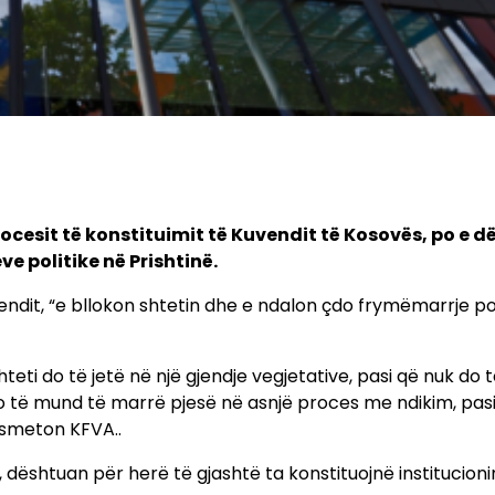
rocesit të konstituimit të Kuvendit të Kosovës, po e 
ve politike në Prishtinë.
ndit, “e bllokon shtetin dhe e ndalon çdo frymëmarrje pol
teti do të jetë në një gjendje vegjetative, pasi që nuk do
 të mund të marrë pjesë në asnjë proces me ndikim, pasi 
ansmeton KFVA..
 dështuan për herë të gjashtë ta konstituojnë institucion