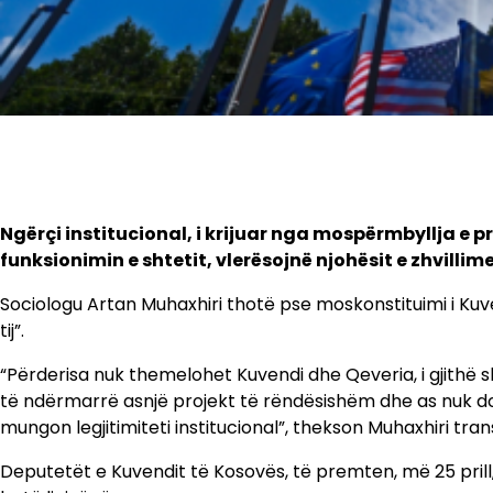
Ngërçi institucional, i krijuar nga mospërmbyllja e p
funksionimin e shtetit, vlerësojnë njohësit e zhvillime
Sociologu Artan Muhaxhiri thotë pse moskonstituimi i Kuve
tij”.
“Përderisa nuk themelohet Kuvendi dhe Qeveria, i gjithë sh
të ndërmarrë asnjë projekt të rëndësishëm dhe as nuk do
mungon legjitimiteti institucional”, thekson Muhaxhiri tr
Deputetët e Kuvendit të Kosovës, të premten, më 25 prill,