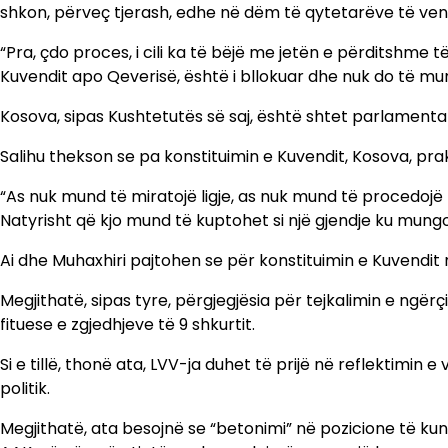
shkon, përveç tjerash, edhe në dëm të qytetarëve të vend
“Pra, çdo proces, i cili ka të bëjë me jetën e përditshme
Kuvendit apo Qeverisë, është i bllokuar dhe nuk do të mund
Kosova, sipas Kushtetutës së saj, është shtet parlamentar 
Salihu thekson se pa konstituimin e Kuvendit, Kosova, prakt
“As nuk mund të miratojë ligje, as nuk mund të procedojë
Natyrisht që kjo mund të kuptohet si një gjendje ku mungon
Ai dhe Muhaxhiri pajtohen se për konstituimin e Kuvendit nevo
Megjithatë, sipas tyre, përgjegjësia për tejkalimin e ngërç
fituese e zgjedhjeve të 9 shkurtit.
Si e tillë, thonë ata, LVV-ja duhet të prijë në reflektimin 
politik.
Megjithatë, ata besojnë se “betonimi” në pozicione të k