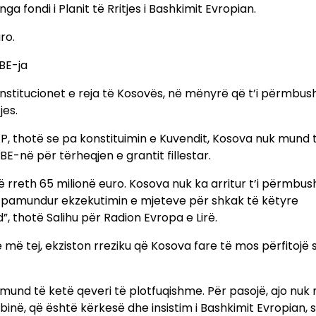
 fondi i Planit të Rritjes i Bashkimit Evropian.
ro.
BE-ja
institucionet e reja të Kosovës, në mënyrë që t’i përmbus
jes.
AP, thotë se pa konstituimin e Kuvendit, Kosova nuk mund 
BE-në për tërheqjen e grantit fillestar.
ë rreth 65 milionë euro. Kosova nuk ka arritur t’i përmbu
 të pamundur ekzekutimin e mjeteve për shkak të këtyre
”, thotë Salihu për Radion Evropa e Lirë.
e më tej, ekziston rreziku që Kosova fare të mos përfitojë s
 mund të ketë qeveri të plotfuqishme. Për pasojë, ajo nuk 
në, që është kërkesë dhe insistim i Bashkimit Evropian, s