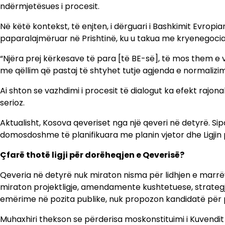
ndërmjetësues i procesit.
Në këtë kontekst, të enjten, i dërguari i Bashkimit Evropia
paparalajmëruar në Prishtinë, ku u takua me kryenegociato
“Njëra prej kërkesave të para [të BE-së], të mos them e v
me qëllim që pastaj të shtyhet tutje agjenda e normalizi
Ai shton se vazhdimi i procesit të dialogut ka efekt rajo
serioz.
Aktualisht, Kosova qeveriset nga një qeveri në detyrë. Sipas
domosdoshme të planifikuara me planin vjetor dhe Ligjin 
Çfarë thotë ligji për dorëheqjen e Qeverisë?
Qeveria në detyrë nuk miraton nisma për lidhjen e marr
miraton projektligje, amendamente kushtetuese, strategj
emërime në pozita publike, nuk propozon kandidatë për p
Muhaxhiri thekson se përderisa moskonstituimi i Kuvendit e