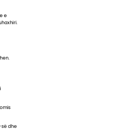
e e
haxhiri.
ohen.
i
romis
K-së dhe