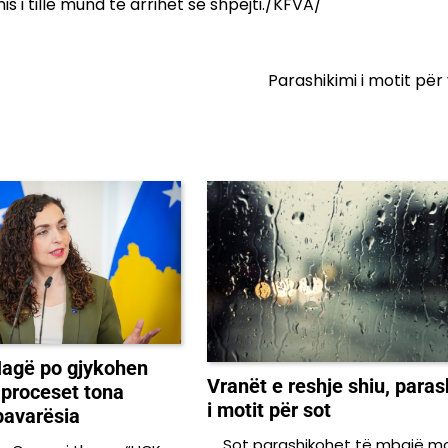
i tillë mund të arrihet së shpejti./KFVA/
Parashikimi i motit për
agë po gjykohen
Vranët e reshje shiu, paras
 proceset tona
i motit për sot
 pavarësia
Sot parashikohet të mbajë m