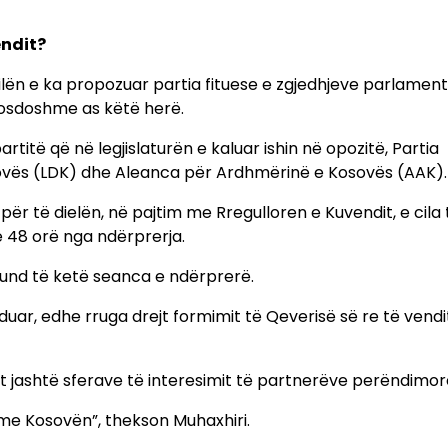
endit?
cilën e ka propozuar partia fituese e zgjedhjeve parlamen
omosdoshme as këtë herë.
itë që në legjislaturën e kaluar ishin në opozitë, Partia
ovës (LDK) dhe Aleanca për Ardhmërinë e Kosovës (AAK).
për të dielën, në pajtim me Rregulloren e Kuvendit, e cila
 48 orë nga ndërprerja.
mund të ketë seanca e ndërprerë.
duar, edhe rruga drejt formimit të Qeverisë së re të vendi
et jashtë sferave të interesimit të partnerëve perëndimor
 me Kosovën”, thekson Muhaxhiri.