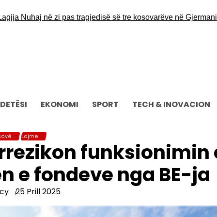
a Nuhaj në zi pas tragjedisë së tre kosovarëve në Gjermani
Sot af
DETËSI
EKONOMI
SPORT
TECH & INOVACION
sovë
Lajme
rrezikon funksionimin 
n e fondeve nga BE-ja
cy
25 Prill 2025