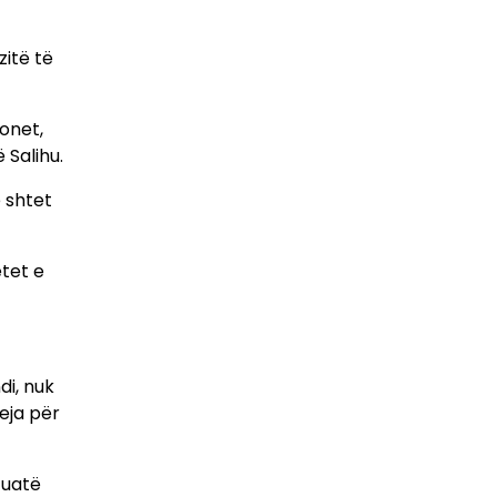
zitë të
ionet,
 Salihu.
ë shtet
etet e
di, nuk
eja për
tuatë