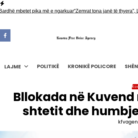
Skip
to
dhë mbetet pika më e ngarkuar
“Zemrat tona janë të thyera”, Lagjj
content
POLITIKË
KRONIKË POLICORE
SHËN
LAJME
Ko
Bllokada në Kuvend 
shtetit dhe humbje
kfvagen