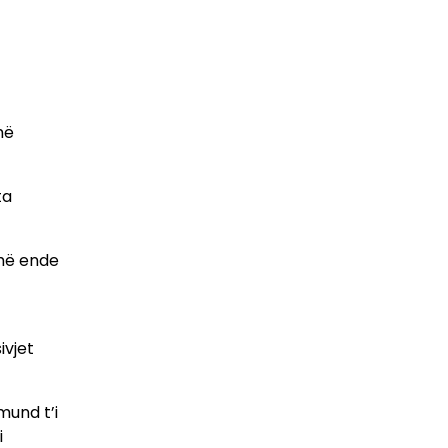
hë
ta
shë ende
ivjet
mund t’i
i