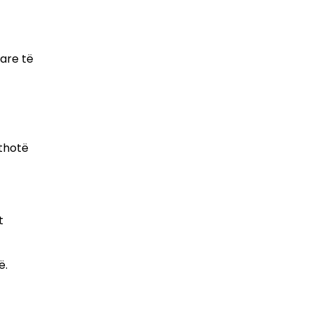
tare të
 thotë
t
ë.