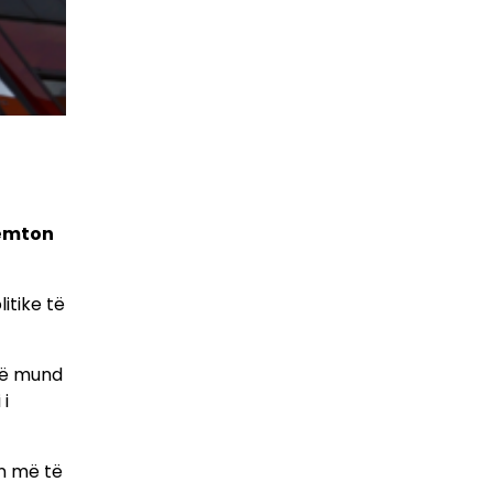
dëmton
itike të
 të mund
i
in më të