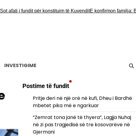
ati i fundit për konstituim të Kuvendit
E konfirmon familja: Babë e
INVESTIGIME
Postime të fundit
e
Pritje deri në një orë në kufi, Dheu i Bardhë
mbetet pika më e ngarkuar
“Zemrat tona janë të thyera”, Lagjja Nuhaj
në zi pas tragjedisë së tre kosovarëve në
Gjermani