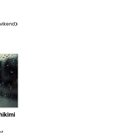
 vikend
hikimi
ot