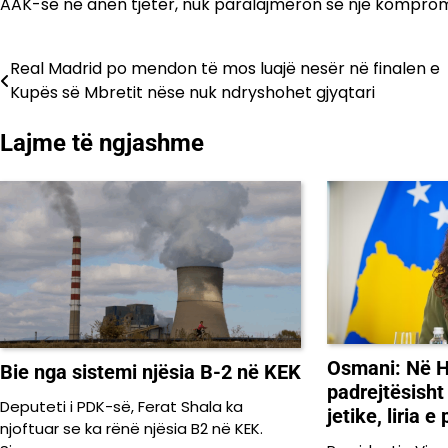
AAK-së në anën tjetër, nuk paralajmëron se një kompromis 
Real Madrid po mendon të mos luajë nesër në finalen e
Lëvizje
Kupës së Mbretit nëse nuk ndryshohet gjyqtari
te
Lajme të ngjashme
postimet
Osmani: Në H
Bie nga sistemi njësia B-2 në KEK
padrejtësisht
Deputeti i PDK-së, Ferat Shala ka
jetike, liria e
njoftuar se ka rënë njësia B2 në KEK.