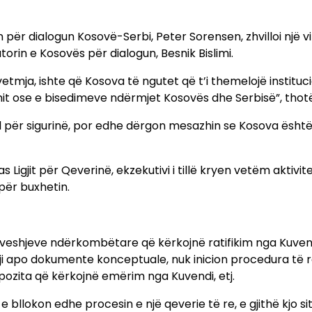
n për dialogun Kosovë-Serbi, Peter Sorensen, zhvilloi një vi
rin e Kosovës për dialogun, Besnik Bislimi.
etmja, ishte që Kosova të ngutet që t’i themelojë instituc
mit ose e bisedimeve ndërmjet Kosovës dhe Serbisë”, thotë
nal për sigurinë, por edhe dërgon mesazhin se Kosova ësht
 Ligjit për Qeverinë, ekzekutivi i tillë kryen vetëm aktivit
për buxhetin.
ëveshjeve ndërkombëtare që kërkojnë ratifikim nga Kuven
i apo dokumente konceptuale, nuk inicion procedura të r
ozita që kërkojnë emërim nga Kuvendi, etj.
 bllokon edhe procesin e një qeverie të re, e gjithë kjo si