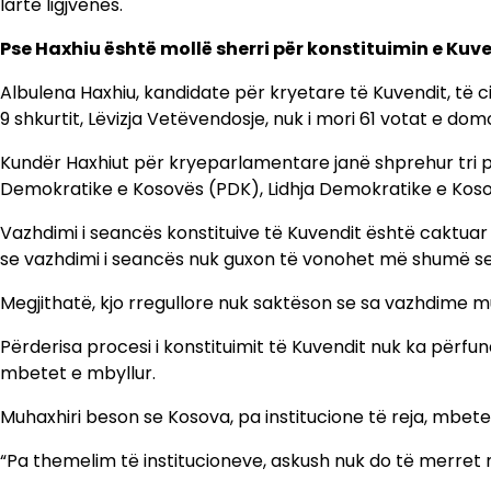
lartë ligjvënës.
Pse Haxhiu është mollë sherri për konstituimin e Kuv
Albulena Haxhiu, kandidate për kryetare të Kuvendit, të 
9 shkurtit, Lëvizja Vetëvendosje, nuk i mori 61 votat e d
Kundër Haxhiut për kryeparlamentare janë shprehur tri part
Demokratike e Kosovës (PDK), Lidhja Demokratike e Kos
Vazhdimi i seancës konstituive të Kuvendit është caktuar 
se vazhdimi i seancës nuk guxon të vonohet më shumë se
Megjithatë, kjo rregullore nuk saktëson se sa vazhdime 
Përderisa procesi i konstituimit të Kuvendit nuk ka përfun
mbetet e mbyllur.
Muhaxhiri beson se Kosova, pa institucione të reja, mbet
“Pa themelim të institucioneve, askush nuk do të merret