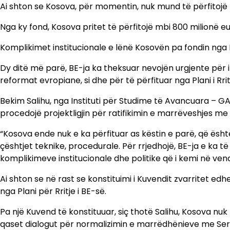
Ai shton se Kosova, për momentin, nuk mund të përfitojë nga
Nga ky fond, Kosova pritet të përfitojë mbi 800 milionë eu
Komplikimet institucionale e lënë Kosovën pa fondin nga 
Dy ditë më parë, BE-ja ka theksuar nevojën urgjente për 
reformat evropiane, si dhe për të përfituar nga Plani i Rrit
Bekim Salihu, nga Instituti për Studime të Avancuara – G
procedojë projektligjin për ratifikimin e marrëveshjes me 
“Kosova ende nuk e ka përfituar as këstin e parë, që ësht
çështjet teknike, procedurale. Për rrjedhojë, BE-ja e ka
komplikimeve institucionale dhe politike që i kemi në vend
Ai shton se në rast se konstituimi i Kuvendit zvarritet edh
nga Plani për Rritje i BE-së.
Pa një Kuvend të konstituuar, siç thotë Salihu, Kosova nuk
qaset dialogut për normalizimin e marrëdhënieve me Serbi