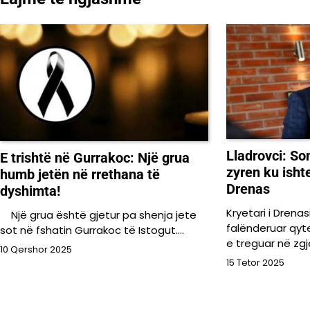
postimet
Lladrovci: So
E trishtë në Gurrakoc: Një grua
zyren ku isht
humb jetën në rrethana të
Drenas
dyshimta!
Kryetari i Drenas
Një grua është gjetur pa shenja jete
falënderuar qyt
sot në fshatin Gurrakoc të Istogut.…
e treguar në zgj
10 Qershor 2025
15 Tetor 2025