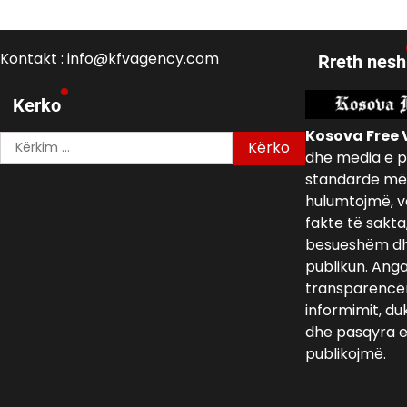
Kontakt : info@kfvagency.com
Rreth nesh
Kerko
Kosova Free 
Kërko
dhe media e p
për:
standarde më 
hulumtojmë, v
fakte të sakta
besueshëm dh
publikun. Ang
transparencën,
informimit, du
dhe pasqyra e 
publikojmë.