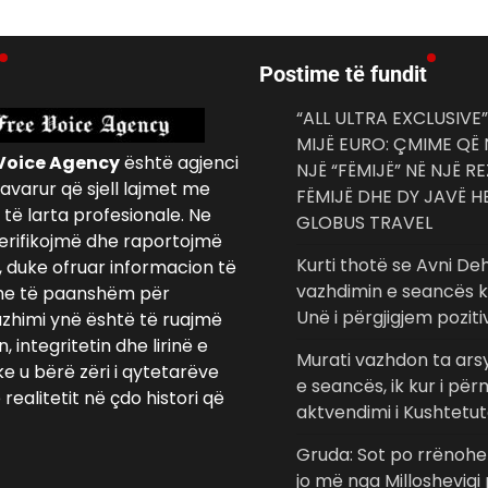
Postime të fundit
“ALL ULTRA EXCLUSIVE”
MIJË EURO: ÇMIME QË
Voice Agency
është agjenci
NJË “FËMIJË” NË NJË R
avarur që sjell lajmet me
FËMIJË DHE DY JAVË 
të larta profesionale. Ne
GLOBUS TRAVEL
erifikojmë dhe raportojmë
Kurti thotë se Avni Deh
, duke ofruar informacion të
vazhdimin e seancës ko
e të paanshëm për
Unë i përgjigjem poziti
azhimi ynë është të ruajmë
 integritetin dhe lirinë e
Murati vazhdon ta arsy
ke u bërë zëri i qytetarëve
e seancës, ik kur i pë
realitetit në çdo histori që
aktvendimi i Kushtetu
Gruda: Sot po rrënohe
jo më nga Millosheviqi