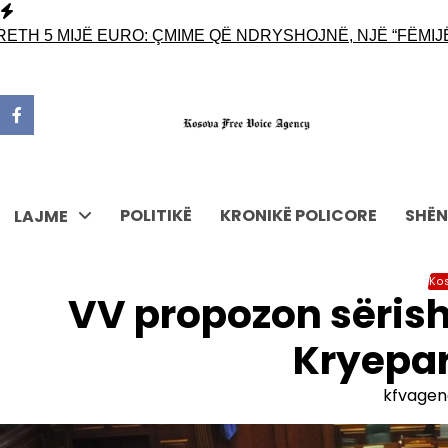
Skip
to
 5 MIJË EURO: ÇMIME QË NDRYSHOJNË, NJË “FËMIJË” N
content
POLITIKË
KRONIKË POLICORE
SHËN
LAJME
Ko
VV propozon sërish
Kryepa
kfvagen