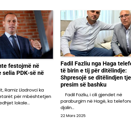
Fadil Fazliu nga Haga tele
nte festojmë në
të birin e tij për ditëlindje:
e selia PDK-së në
Shpresojë se ditëlindjen tje
presim së bashku
it, Ramiz Lladrovci ka
Fadil Fazliu, i cili gjendet në
etarët për mbështetjen
paraburgim në Hagë, ka telefon
edhjet lokale…
djalin…
22 Mars 2025