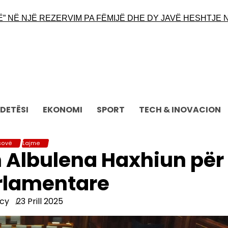
Ë NJË REZERVIM PA FËMIJË DHE DY JAVË HESHTJE NGA
DETËSI
EKONOMI
SPORT
TECH & INOVACION
sovë
Lajme
 Albulena Haxhiun për
rlamentare
cy
23 Prill 2025