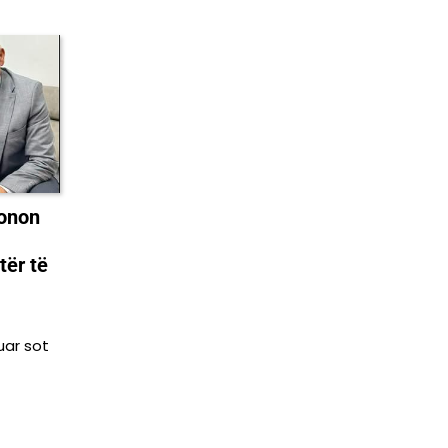
fonon
tër të
uar sot