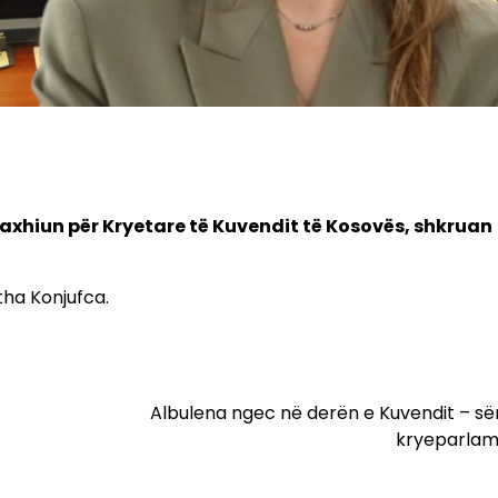
axhiun për Kryetare të Kuvendit të Kosovës, shkruan
tha Konjufca.
Albulena ngec në derën e Kuvendit – së
kryeparlam