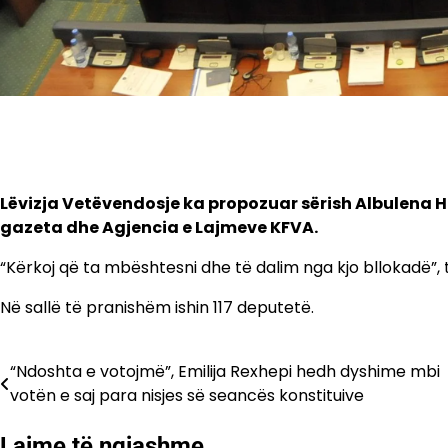
Lëvizja Vetëvendosje ka propozuar sërish Albulena H
gazeta dhe Agjencia e Lajmeve KFVA.
“Kërkoj që ta mbështesni dhe të dalim nga kjo bllokadë”, 
Në sallë të pranishëm ishin 117 deputetë.
“Ndoshta e votojmë”, Emilija Rexhepi hedh dyshime mbi
Lëvizje
votën e saj para nisjes së seancës konstituive
te
Lajme të ngjashme