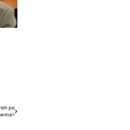
rish pa
entar!