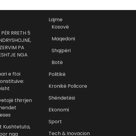
Lajme
Kosovë
 PËR RRETH 5
Maqedoni
 NDRYSHOJNË,
EZERVIM PA
Shqipëri
HESHTJE NGA
Botë
ari e ftoi
Politikë
nstituive:
Kronikë Policore
visht
Shëndetësi
etojë thirrjen
rmendet
Ekonomi
teses
Sport
t Kushtetuta,
Tech & Inovacion
 por nga