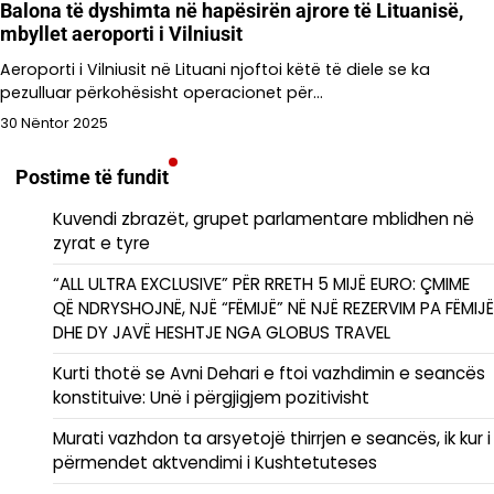
Balona të dyshimta në hapësirën ajrore të Lituanisë,
mbyllet aeroporti i Vilniusit
Aeroporti i Vilniusit në Lituani njoftoi këtë të diele se ka
pezulluar përkohësisht operacionet për…
30 Nëntor 2025
Postime të fundit
Kuvendi zbrazët, grupet parlamentare mblidhen në
zyrat e tyre
“ALL ULTRA EXCLUSIVE” PËR RRETH 5 MIJË EURO: ÇMIME
QË NDRYSHOJNË, NJË “FËMIJË” NË NJË REZERVIM PA FËMIJË
DHE DY JAVË HESHTJE NGA GLOBUS TRAVEL
Kurti thotë se Avni Dehari e ftoi vazhdimin e seancës
konstituive: Unë i përgjigjem pozitivisht
Murati vazhdon ta arsyetojë thirrjen e seancës, ik kur i
përmendet aktvendimi i Kushtetuteses