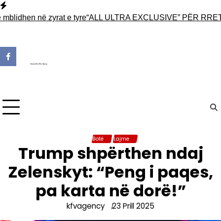
Skip
to
hen në zyrat e tyre
“ALL ULTRA EXCLUSIVE” PËR RRETH 5
content
Botë
Lajme
Trump shpërthen ndaj
Zelenskyt: “Peng i paqes,
pa karta në dorë!”
kfvagency
23 Prill 2025