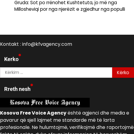
Gruda: Sot po rrënohet Kushtetuta, jo më nga
Millosheviqi por nga njerëzit e zgjedhur nga populli
Kontakt : info@kfvagency.com
Kerko
Kërko
për:
Rreth nesh
Kosova Free Voice Agency
është agjenci dhe media e
pavarur që sjell lajmet me standarde më të larta
profesionale. Ne hulumtojmë, verifikojmë dhe raportojmë