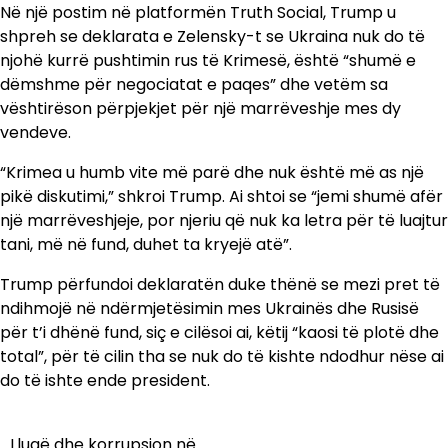
Në një postim në platformën Truth Social, Trump u
shpreh se deklarata e Zelensky-t se Ukraina nuk do të
njohë kurrë pushtimin rus të Krimesë, është “shumë e
dëmshme për negociatat e paqes” dhe vetëm sa
vështirëson përpjekjet për një marrëveshje mes dy
vendeve.
“Krimea u humb vite më parë dhe nuk është më as një
pikë diskutimi,” shkroi Trump. Ai shtoi se “jemi shumë afër
një marrëveshjeje, por njeriu që nuk ka letra për të luajtur
tani, më në fund, duhet ta kryejë atë”.
Trump përfundoi deklaratën duke thënë se mezi pret të
ndihmojë në ndërmjetësimin mes Ukrainës dhe Rusisë
për t’i dhënë fund, siç e cilësoi ai, këtij “kaosi të plotë dhe
total”, për të cilin tha se nuk do të kishte ndodhur nëse ai
do të ishte ende president.
Llugë dhe korrupsion në