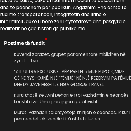
fakte të sakta, duke ofruar informacion të besueshëm
dhe të paanshëm për publikun. Angazhimi ynë është të
ruajmë transparencën, integritetin dhe lirinë e
informimit, duke u bërë zëri i qytetarëve dhe pasqyra e
realitetit në çdo histori që publikojmë.
Postime të fundit
Kuvendi zbrazët, grupet parlamentare mblidhen në
zyrat e tyre
“ALL ULTRA EXCLUSIVE” PËR RRETH 5 MIJË EURO: ÇMIME
QË NDRYSHOJNË, NJË “FËMIJË” NË NJË REZERVIM PA FËMIJË
DHE DY JAVË HESHTJE NGA GLOBUS TRAVEL
Kurti thotë se Avni Dehari e ftoi vazhdimin e seancës
konstituive: Unë i përgjigjem pozitivisht
Murati vazhdon ta arsyetojë thirrjen e seancës, ik kur i
përmendet aktvendimi i Kushtetuteses