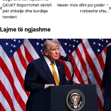
Lëvizje
QKUK? Raportohet sërish
Nesër mos dilni pa çadër –
te
për shkelje dhe kurdisje
rrebeshe shiu…
tenderi
postimet
Lajme të ngjashme