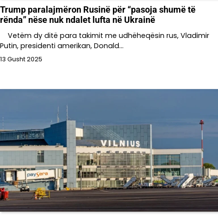
Trump paralajmëron Rusinë për “pasoja shumë të
rënda” nëse nuk ndalet lufta në Ukrainë
Vetëm dy ditë para takimit me udhëheqësin rus, Vladimir
Putin, presidenti amerikan, Donald…
13 Gusht 2025