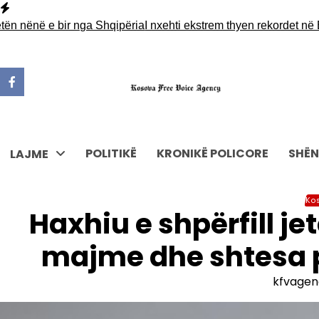
Skip
to
nënë e bir nga Shqipëria
I nxehti ekstrem thyen rekordet në Evr
content
POLITIKË
KRONIKË POLICORE
SHËN
LAJME
Ko
Haxhiu e shpërfill je
majme dhe shtesa p
kfvagen