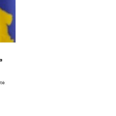
ka
 të