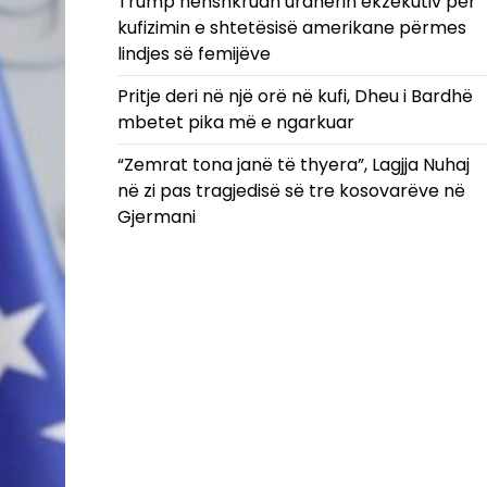
Trump nënshkruan urdhërin ekzekutiv për
kufizimin e shtetësisë amerikane përmes
lindjes së femijëve
Pritje deri në një orë në kufi, Dheu i Bardhë
mbetet pika më e ngarkuar
“Zemrat tona janë të thyera”, Lagjja Nuhaj
në zi pas tragjedisë së tre kosovarëve në
Gjermani