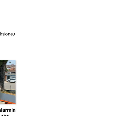
aksione
alarmin