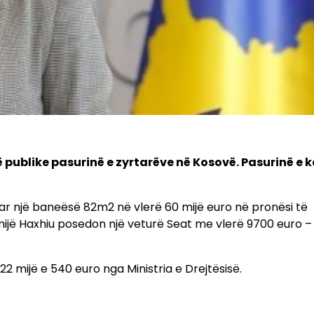
 publike pasurinë e zyrtarëve në Kosovë. Pasurinë e 
ar një baneësë 82m2 në vlerë 60 mijë euro në pronësi të
 mijë Haxhiu posedon një veturë Seat me vlerë 9700 euro –
2 mijë e 540 euro nga Ministria e Drejtësisë.