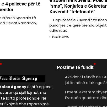
e sotëm në Kuvend: Policia
 e 4 policëve për të
“sms”, Konjufca e Sekretari
spendoi
Kuvendit “telefonatë”
 Njësisë Speciale të
Deputetët e Kuvendit të Koso
oti, Sedat Ramadani,
punonjësit e tjerë brenda objekt
udhëzuar…
5 Korrik 2025
Postime të fundit
Aksident i rëndë në Gr
jetën nënë e bir nga S
Voice Agency
është agjenci
I nxehti ekstrem thye
avarur që sjell lajmet me
Evropën qendrore dhe
të larta profesionale. Ne
erifikojmë dhe raportojmë