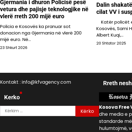
Gjermania i dhuron Policisë pesë
Dalin shakatë
vetura dhe pajisje teknologjike në
cilat VV i su
vlerë rreth 200 mijë euro
Katër policët e
Policia e Kosovës ka pranuar sot
Kosovës, Sami H
donacion nga Gjermania në vlerë 200
Albert Kuqi,…
mijë euro. Në…
20 Shtator 2025
23 Shkurt 2026
Kontakt : info@kfvagency.com
Rreth nesh
Kerko
Kosova Free 
Kërko
dhe media e p
për:
standarde më 
hulumtojmë, v