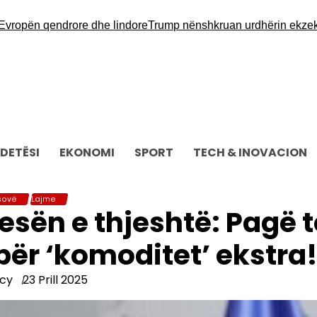
opën qendrore dhe lindore
Trump nënshkruan urdhërin ekzekutiv p
DETËSI
EKONOMI
SPORT
TECH & INOVACION
sovë
Lajme
tesën e thjeshtë: Pagë t
ër ‘komoditet’ ekstra
cy
23 Prill 2025