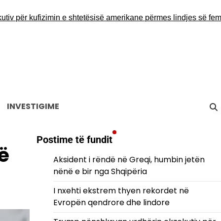
ër kufizimin e shtetësisë amerikane përmes lindjes së femijëve
INVESTIGIME
Postime të fundit
ë
Aksident i rëndë në Greqi, humbin jetën
!
nënë e bir nga Shqipëria
I nxehti ekstrem thyen rekordet në
Evropën qendrore dhe lindore