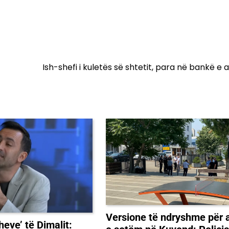
Ish-shefi i kuletës së shtetit, para në bankë e 
Versione të ndryshme për 
heve’ të Dimalit: