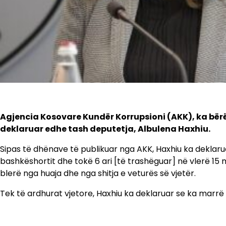
Agjencia Kosovare Kundër Korrupsioni (AKK), ka bërë
deklaruar edhe tash deputetja, Albulena Haxhiu.
Sipas të dhënave të publikuar nga AKK, Haxhiu ka deklaru
bashkëshortit dhe tokë 6 ari [të trashëguar] në vlerë 15
blerë nga huaja dhe nga shitja e veturës së vjetër.
Tek të ardhurat vjetore, Haxhiu ka deklaruar se ka marrë 2