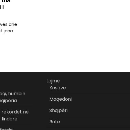
 tha
 i
vës dhe
it janë
Lajme
Kosovë
eqi, humbin
Maqedoni
hqipëria
Shqipëri
n rekordet në
 lindore
Botë