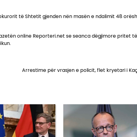
okurorit të Shtetit gjenden nën masën e ndalimit 48 orës
zetën online Reporteri.net se seanca dëgjimore pritet t
ikun.
Arrestime për vrasjen e policit, flet kryetari i Ka