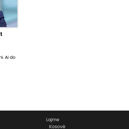
t
i. Ai do
Lajme
Kosovë