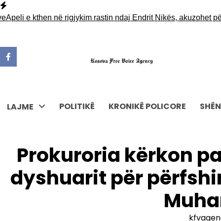
Skip
to
i e kthen në rigjykim rastin ndaj Endrit Nikës, akuzohet për vra
content
POLITIKË
KRONIKË POLICORE
SHËN
LAJME
Prokuroria kërkon pa
dyshuarit për përfshir
Muha
kfvagen