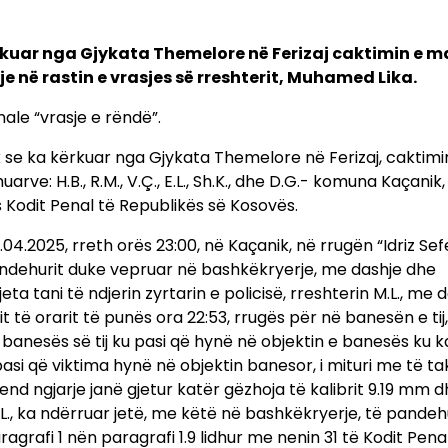
ërkuar nga Gjykata Themelore në Ferizaj caktimin e m
e në rastin e vrasjes së rreshterit, Muhamed Lika.
le “vrasje e rëndë”.
ik se ka kërkuar nga Gjykata Themelore në Ferizaj, caktimi
ve: H.B., R.M., V.Ç., E.L., Sh.K., dhe D.G.- komuna Kaçanik,
 Kodit Penal të Republikës së Kosovës.
04.2025, rreth orës 23:00, në Kaçanik, në rrugën “Idriz Sefe
 pandehurit duke vepruar në bashkëkryerje, me dashje dhe
ta tani të ndjerin zyrtarin e policisë, rreshterin M.L., me 
të orarit të punës ora 22:53, rrugës për në banesën e tij, i
 banesës së tij ku pasi që hynë në objektin e banesës ku k
pasi që viktima hynë në objektin banesor, i mituri me të ta
vend ngjarje janë gjetur katër gëzhoja të kalibrit 9.19 mm 
L., ka ndërruar jetë, me këtë në bashkëkryerje, të pandeh
grafi 1 nën paragrafi 1.9 lidhur me nenin 31 të Kodit Pena