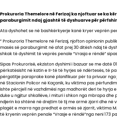
Prokuroria Themelore në Ferizaj ka njoftuar se ka k
paraburgimit ndaj gjashtë të dyshuarve për përfshirj
Ata dyshohet se në bashkërkyerje kanë kryer veprën pena
” Prokuroria Themelore në Ferizaj, njofton opinionin publ
masës së paraburgimit në afat prej 30 ditësh ndaj të dyshuar
shkak të dyshimit të veprës penale “Vrasja e rëndë” sipas
Sipas Prokurorisë, ekziston dyshimi i bazuar se me datë 01.
përkatësisht në katin e II-të të hyrjes së ndërtesës, të
përgatitje paraprake kanë planifikuar për ta privuar nga je
në Stacionin Policor në Kaçanik, ku viktima pas përfundimit 
ishte përcjell në vazhdimësi nga madhorët deri te hyrja e
duke u ngjitur shkallëve, i mituri i shkon nga mbrapa dhe 
ndjerin ka shtënë në drejtim të tij me armë zjarri dhe në 
plagët e marra nga predhat e armës së zjarrit, viktima M.
të kryenin veprën penale “Vrasje e rëndë”nga neni 173 para