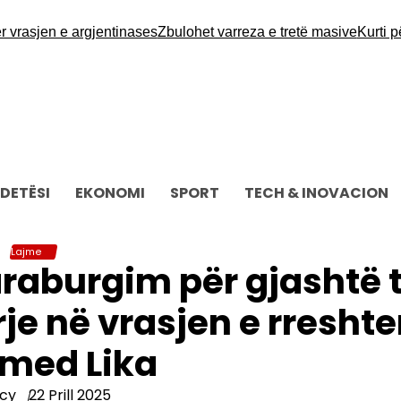
sjen e argjentinases
Zbulohet varreza e tretë masive
Kurti për LD
DETËSI
EKONOMI
SPORT
TECH & INOVACION
Lajme
raburgim për gjashtë 
je në vrasjen e rreshte
med Lika
cy
22 Prill 2025