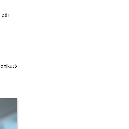
h për
ë
çanikut