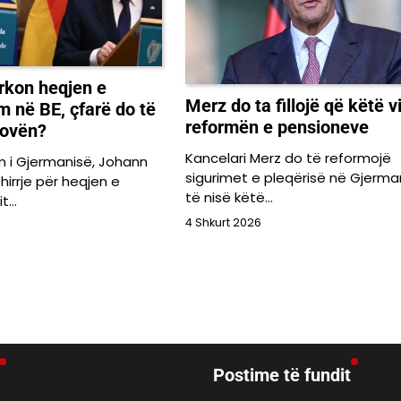
rkon heqjen e
Merz do ta fillojë që këtë vi
m në BE, çfarë do të
reformën e pensioneve
sovën?
Kancelari Merz do të reformojë
ëm i Gjermanisë, Johann
sigurimet e pleqërisë në Gjerman
hirrje për heqjen e
të nisë këtë…
it…
4 Shkurt 2026
Postime të fundit