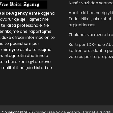
Nesër vazhdon seanca 
Apeli e kthen në rigjyk
Voice Agency
është agjenci
Endrit Nikës, akuzohet
avarur që sjell lajmet me
argjentinases
të larta profesionale. Ne
erifikojmë dhe raportojmë
Zbulohet varreza e tr
, duke ofruar informacion të
e të paanshëm për
Kurti për LDK-në e Abd
azhimi ynë është të ruajmë
kërkon presidentin por
 integritetin dhe lirinë e
vota as për ta propoz
ke u bërë zëri i qytetarëve
realitetit në çdo histori që