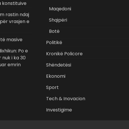
konstituive
Maqedoni
im rastin ndaj
Shqipëri
 për vrasjen e
Botë
etë masive
Politikë
ixhikun: Po e
Kronikë Policore
 nuk i ka 30
uar emrin
Shëndetësi
Ekonomi
Sport
Tech & Inovacion
Investigime