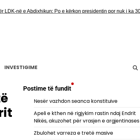
K-në e Abdixhikun: Po e kërkon presidentin por nuk i ka 30 vota
INVESTIGIME
Postime të fundit
të
Nesër vazhdon seanca konstituive
rit
Apeli e kthen në rigjykim rastin ndaj Endrit
Nikës, akuzohet për vrasjen e argjentinases
Zbulohet varreza e tretë masive