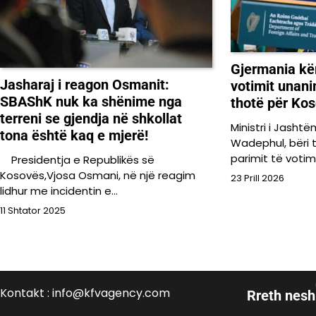
Gjermania kë
Jasharaj i reagon Osmanit:
votimit unani
SBAShK nuk ka shënime nga
thotë për Ko
terreni se gjendja në shkollat
Ministri i Jasht
tona është kaq e mjerë!
Wadephul, bëri t
parimit të votim
Presidentja e Republikës së
Kosovës,Vjosa Osmani, në një reagim
23 Prill 2026
lidhur me incidentin e…
11 Shtator 2025
Kontakt : info@kfvagency.com
Rreth nesh