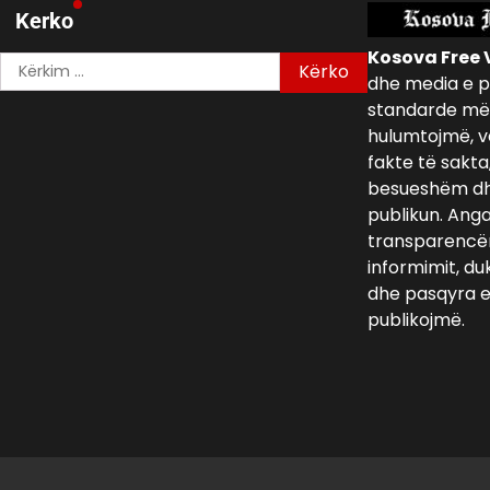
Kerko
Kosova Free 
Kërko
dhe media e p
për:
standarde më 
hulumtojmë, v
fakte të sakta
besueshëm dh
publikun. Ang
transparencën,
informimit, du
dhe pasqyra e 
publikojmë.