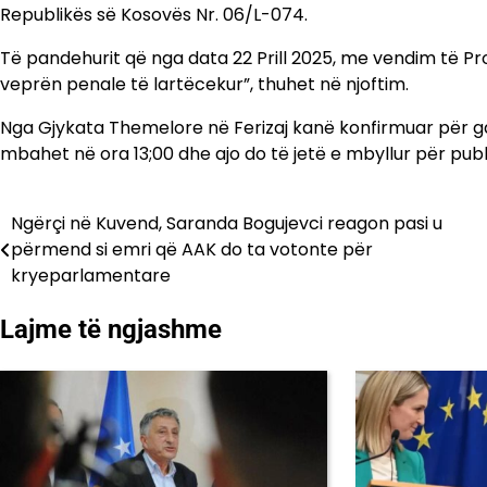
Republikës së Kosovës Nr. 06/L-074.
Të pandehurit që nga data 22 Prill 2025, me vendim të Pr
veprën penale të lartëcekur”, thuhet në njoftim.
Nga Gjykata Themelore në Ferizaj kanë konfirmuar për ga
mbahet në ora 13;00 dhe ajo do të jetë e mbyllur për publ
Ngërçi në Kuvend, Saranda Bogujevci reagon pasi u
Lëvizje
përmend si emri që AAK do ta votonte për
te
kryeparlamentare
postimet
Lajme të ngjashme