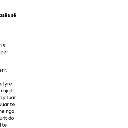
asës së
n e
 për
ri”,
detyrë
 njëjti
a jetuar
kuar të
dhe nga
urit do
l të