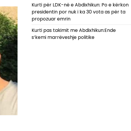
Kurti për LDK-në e Abdixhikun: Po e kërkon
presidentin por nuk i ka 30 vota as për ta
propozuar emrin
Kurti pas takimit me Abdixhikun:Ende
s’kemi marrëveshje politike