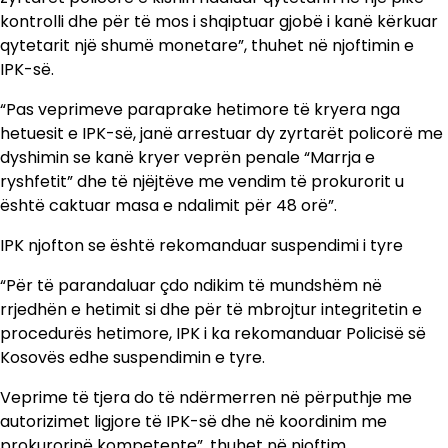
kontrolli dhe për të mos i shqiptuar gjobë i kanë kërkuar
qytetarit një shumë monetare”, thuhet në njoftimin e
IPK-së.
“Pas veprimeve paraprake hetimore të kryera nga
hetuesit e IPK-së, janë arrestuar dy zyrtarët policorë me
dyshimin se kanë kryer veprën penale “Marrja e
ryshfetit” dhe të njëjtëve me vendim të prokurorit u
është caktuar masa e ndalimit për 48 orë”.
IPK njofton se është rekomanduar suspendimi i tyre
“Për të parandaluar çdo ndikim të mundshëm në
rrjedhën e hetimit si dhe për të mbrojtur integritetin e
procedurës hetimore, IPK i ka rekomanduar Policisë së
Kosovës edhe suspendimin e tyre.
Veprime të tjera do të ndërmerren në përputhje me
autorizimet ligjore të IPK-së dhe në koordinim me
prokurorinë kompetente”, thuhet në njoftim.