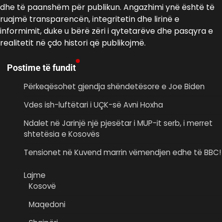
dhe të paanshëm për publikun. Angazhimi ynë është të
ruajmë transparencën, integritetin dhe lirinë e
informimit, duke u bërë zëri i qytetarëve dhe pasqyra e
realitetit në çdo histori që publikojmë.
Postime të fundit
Përkeqësohet gjendja shëndetësore e Joe Biden
Vdes ish-luftëtari i UÇK-së Avni Hoxha
Ndalet në Jarinjë një pjesëtar i MUP-it serb, i merret
shtetësia e Kosovës
Tensionet në Kuvend marrin vëmendjen edhe të BBC!
Lajme
Kosovë
Maqedoni