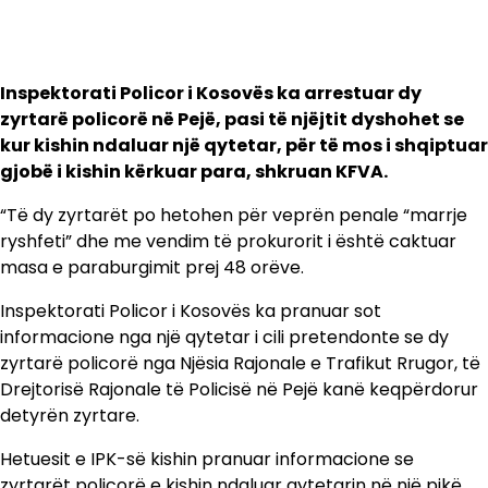
Inspektorati Policor i Kosovës ka arrestuar dy
zyrtarë policorë në Pejë, pasi të njëjtit dyshohet se
kur kishin ndaluar një qytetar, për të mos i shqiptuar
gjobë i kishin kërkuar para, shkruan KFVA.
“Të dy zyrtarët po hetohen për veprën penale “marrje
ryshfeti” dhe me vendim të prokurorit i është caktuar
masa e paraburgimit prej 48 orëve.
Inspektorati Policor i Kosovës ka pranuar sot
informacione nga një qytetar i cili pretendonte se dy
zyrtarë policorë nga Njësia Rajonale e Trafikut Rrugor, të
Drejtorisë Rajonale të Policisë në Pejë kanë keqpërdorur
detyrën zyrtare.
Hetuesit e IPK-së kishin pranuar informacione se
zyrtarët policorë e kishin ndaluar qytetarin në një pikë