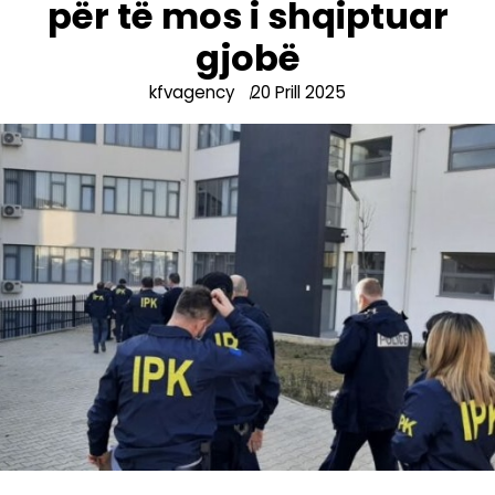
për të mos i shqiptuar
gjobë
kfvagency
20 Prill 2025