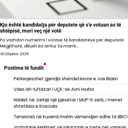
Kjo është kandidatja për deputete që s’e votuan as të
shtëpisë, mori veç një votë
Po vazhdon numërimi i votave të kandidatëve për deputetë.
Megjithatë, dikush ka arritur ta marrë…
30 Dhjetor 2025
Postime të fundit
Përkeqësohet gjendja shëndetësore e Joe Biden
Vdes ish-luftëtari i UÇK-së Avni Hoxha
Ndalet në Jarinjë një pjesëtar i MUP-it serb, i merret
shtetësia e Kosovës
Tensionet në Kuvend marrin vëmendjen edhe të BBC!
Vazhdojnë kërkimet në lokacionin e tretë për varrezë