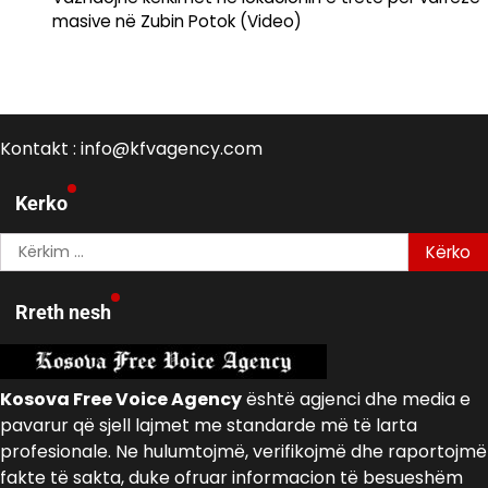
masive në Zubin Potok (Video)
Kontakt : info@kfvagency.com
Kerko
Kërko
për:
Rreth nesh
Kosova Free Voice Agency
është agjenci dhe media e
pavarur që sjell lajmet me standarde më të larta
profesionale. Ne hulumtojmë, verifikojmë dhe raportojmë
fakte të sakta, duke ofruar informacion të besueshëm