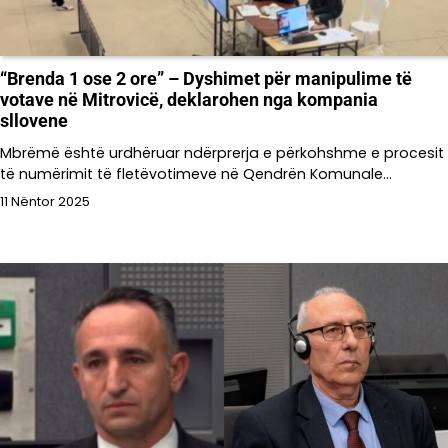
“Brenda 1 ose 2 ore” – Dyshimet për manipulime të
votave në Mitrovicë, deklarohen nga kompania
sllovene
Mbrëmë është urdhëruar ndërprerja e përkohshme e procesit
të numërimit të fletëvotimeve në Qendrën Komunale…
11 Nëntor 2025