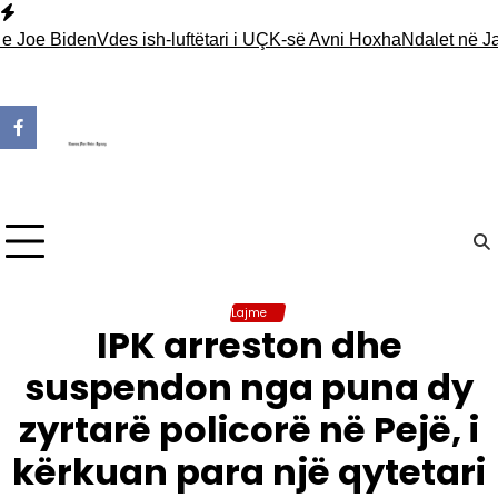
Skip
to
e Biden
Vdes ish-luftëtari i UÇK-së Avni Hoxha
Ndalet në Jarinjë
content
Lajme
IPK arreston dhe
suspendon nga puna dy
zyrtarë policorë në Pejë, i
kërkuan para një qytetari