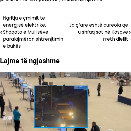
Ngritja e çmimit të
Lëvizje
energjisë elektrike,
Ja çfarë është aureola që
te
Shoqata e Mullisëve
u shfaq sot në Kosovë
paralajmëron shtrenjtimin
rreth diellit
postimet
e bukës
Lajme të ngjashme