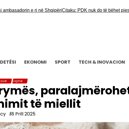
sadorin e ri në Shqipëri
​Çitaku: PDK nuk do të bëhet pjesë e 
DETËSI
EKONOMI
SPORT
TECH & INOVACION
sovë
Lajme
 rrymës, paralajmërohe
mimit të miellit
ncy
18 Prill 2025