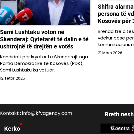
Shifra alarma
persona të vd
Kosovës për 
Brenda tre ditë
Sami Lushtaku voton në
vdekur pesë pe
Skenderaj: Qytetarët të dalin e të
komunikacioni, 
ushtrojnë të drejtën e votës
21 Mars 2026
Kandidati për kryetar të Skenderajt nga
Partia Demokratike të Kosovës (PDK),
Sami Lushtaku ka votuar.…
12 Tetor 2025
Kontakt : info@kfvagency.com
Rreth nesh
Kerko