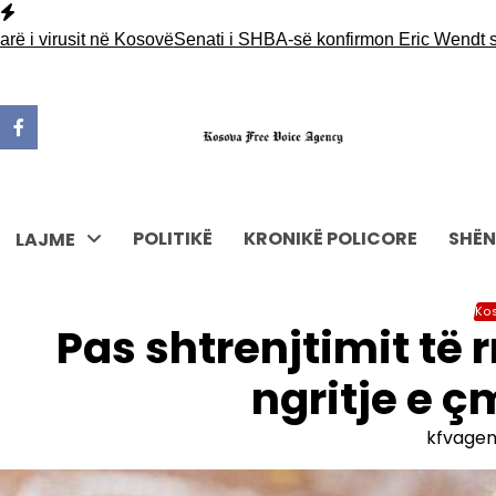
Skip
to
i virusit në Kosovë
Senati i SHBA-së konfirmon Eric Wendt si amba
content
POLITIKË
KRONIKË POLICORE
SHËN
LAJME
Ko
Pas shtrenjtimit të
ngritje e ç
kfvage