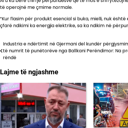
Ai u ka bërë thirrje përpunuesve që të mos e shfrytëzojnë 
të operojnë me çmime normale.
“Kur flasim për produkt esencial si buka, mielli, nuk ësht
çfarë ndikimi ka energjia elektrike, sa ka ndikim në përpu
Industria e ndërtimit në Gjermani del kundër përgjysmim
Lëvizje
të numrit të punëtorëve nga Ballkani Perëndimor: Na p
te
rëndë
postimet
Lajme të ngjashme