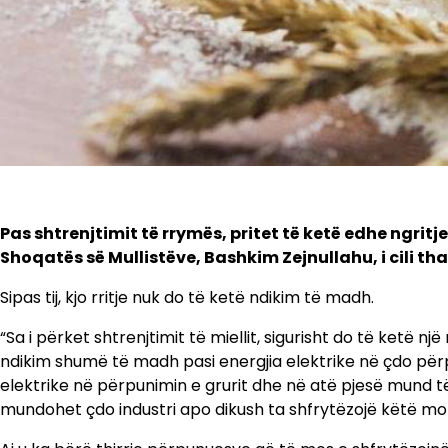
Pas shtrenjtimit të rrymës, pritet të ketë edhe ngritje
Shoqatës së Mullistëve, Bashkim Zejnullahu, i cili tha
Sipas tij, kjo rritje nuk do të ketë ndikim të madh.
“Sa i përket shtrenjtimit të miellit, sigurisht do të ketë një
ndikim shumë të madh pasi energjia elektrike në çdo për
elektrike në përpunimin e grurit dhe në atë pjesë mund 
mundohet çdo industri apo dikush ta shfrytëzojë këtë mo