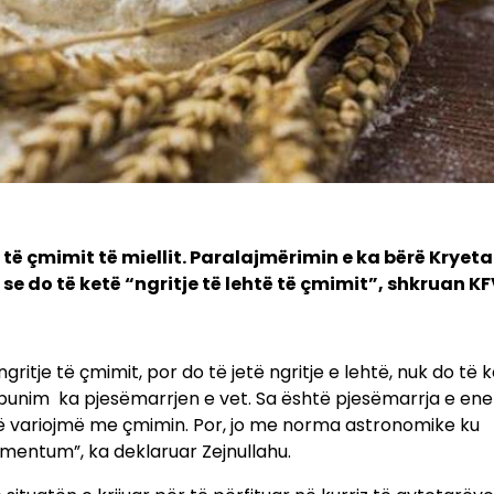
 të çmimit të miellit. Paralajmërimin e ka bërë Kryetar
 se do të ketë “ngritje të lehtë të çmimit”, shkruan K
 ngritje të çmimit, por do të jetë ngritje e lehtë, nuk do të 
punim ka pjesëmarrjen e vet. Sa është pjesëmarrja e ener
të variojmë me çmimin. Por, jo me norma astronomike ku
mentum”, ka deklaruar Zejnullahu.