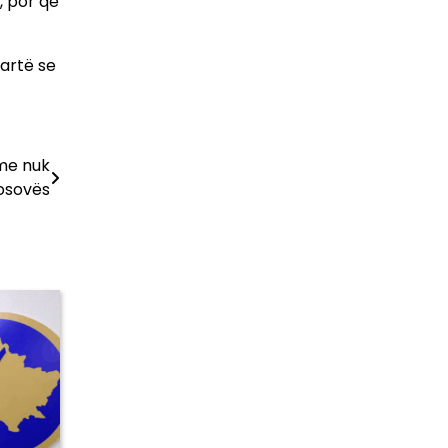
, por që
qartë se
me nuk
Kosovës