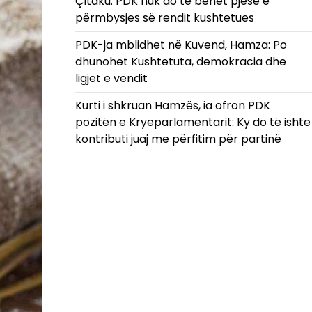
​Çitaku: PDK nuk do të bëhet pjesë e
përmbysjes së rendit kushtetues
PDK-ja mblidhet në Kuvend, Hamza: Po
dhunohet Kushtetuta, demokracia dhe
ligjet e vendit
Kurti i shkruan Hamzës, ia ofron PDK
pozitën e Kryeparlamentarit: Ky do të ishte
kontributi juaj me përfitim për partinë