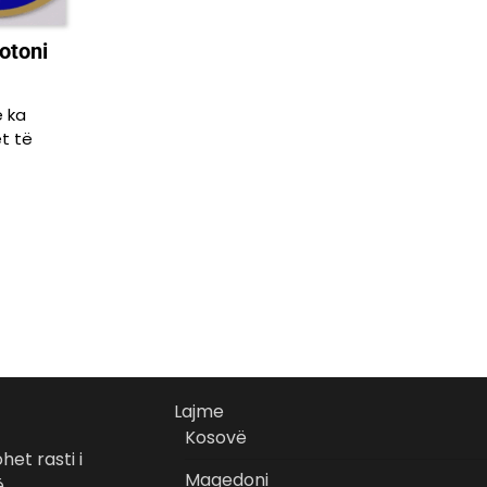
otoni
 ka
t të
Lajme
Kosovë
het rasti i
Maqedoni
ë