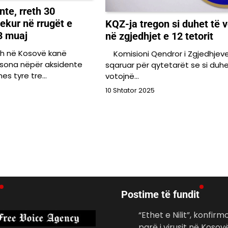
nte, rreth 30
ekur në rrugët e
KQZ-ja tregon si duhet të v
3 muaj
në zgjedhjet e 12 tetorit
sh në Kosovë kanë
Komisioni Qendror i Zgjedhjeve
rsona nëpër aksidente
sqaruar për qytetarët se si duhe
mes tyre tre…
votojnë…
10 Shtator 2025
Postime të fundit
“Ethet e Nilit”, konfirmo
parë i virusit në Kosov