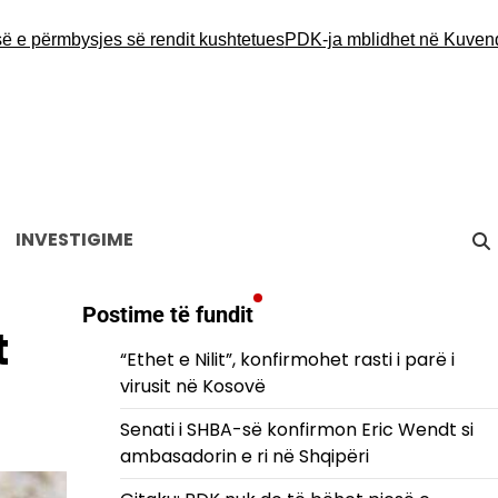
përmbysjes së rendit kushtetues
PDK-ja mblidhet në Kuvend, Hamz
INVESTIGIME
Postime të fundit
t
“Ethet e Nilit”, konfirmohet rasti i parë i
virusit në Kosovë
Senati i SHBA-së konfirmon Eric Wendt si
ambasadorin e ri në Shqipëri