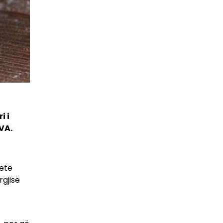
i i
FVA.
ketë
gjisë