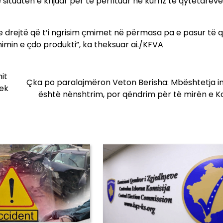
situatën e krijuar për të përfituar në kurriz të qytetarëve
ë e drejtë që t’i ngrisim çmimet në përmasa pa e pasur të 
nimin e çdo produkti”, ka theksuar ai./KFVA
it
Çka po paralajmëron Veton Berisha: Mbështetja i
rek
është nënshtrim, por qëndrim për të mirën e 