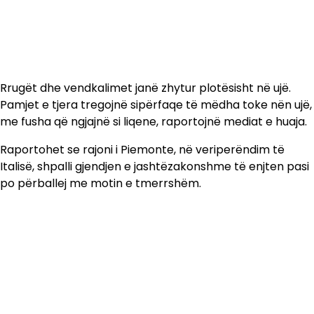
Rrugët dhe vendkalimet janë zhytur plotësisht në ujë.
Pamjet e tjera tregojnë sipërfaqe të mëdha toke nën ujë,
me fusha që ngjajnë si liqene, raportojnë mediat e huaja.
Raportohet se rajoni i Piemonte, në veriperëndim të
Italisë, shpalli gjendjen e jashtëzakonshme të enjten pasi
po përballej me motin e tmerrshëm.