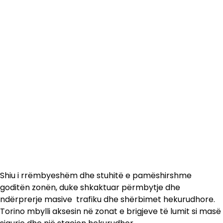
Shiu i rrëmbyeshëm dhe stuhitë e pamëshirshme
goditën zonën, duke shkaktuar përmbytje dhe
ndërprerje masive trafiku dhe shërbimet hekurudhore.
Torino mbylli aksesin në zonat e brigjeve të lumit si masë