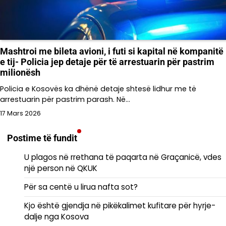
Mashtroi me bileta avioni, i futi si kapital në kompanitë
e tij- Policia jep detaje për të arrestuarin për pastrim
milionësh
Policia e Kosovës ka dhënë detaje shtesë lidhur me të
arrestuarin për pastrim parash. Në…
17 Mars 2026
Postime të fundit
U plagos në rrethana të paqarta në Graçanicë, vdes
një person në QKUK
Për sa centë u lirua nafta sot?
Kjo është gjendja në pikëkalimet kufitare për hyrje-
dalje nga Kosova