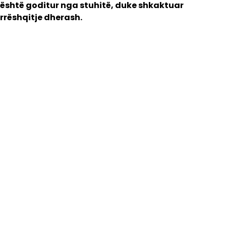
është goditur nga stuhitë, duke shkaktuar
rrëshqitje dherash.