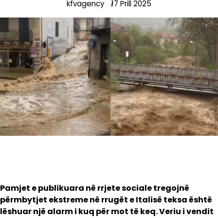
kfvagency
17 Prill 2025
Pamjet e publikuara në rrjete sociale tregojnë
përmbytjet ekstreme në rrugët e Italisë teksa është
lëshuar një alarm i kuq për mot të keq. Veriu i vendit