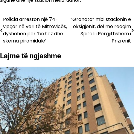
sigurie dhe një stacion hekurudhor.
Policia arreston një 74-
“Granata” mbi stacionin e
Lëvizje
vjeçar në veri të Mitrovicës,
oksigjenit, del me reagim
te
dyshohen për ‘bixhoz dhe
Spitali i Përgjithshëm i
skema piramidale’
Prizrenit
postimet
Lajme të ngjashme