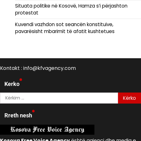
Situata politike në Kosovë, Hamza s’i përjashton
protestat
Kuvendi vazhdon sot seancën konstituive,
pavarësisht mbarimit të afatit kushtetues
Kontakt : info@kfvagency.com
Kerko
Kërko
për:
Rreth nesh
Kosova Free Voice Agency
është agjenci dhe media e