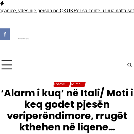
Skip
to
cë, vdes një person në QKUK
Për sa centë u lirua nafta sot?
Kjo ë
content
Kosovë
Lajme
‘Alarm i kuq’ në Itali/ Moti i
keq godet pjesën
veriperëndimore, rrugët
kthehen në liqene…