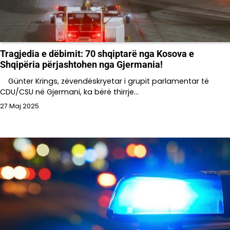
Tragjedia e dëbimit: 70 shqiptarë nga Kosova e
Shqipëria përjashtohen nga Gjermania!
Günter Krings, zëvendëskryetar i grupit parlamentar të
CDU/CSU në Gjermani, ka bërë thirrje…
27 Maj 2025