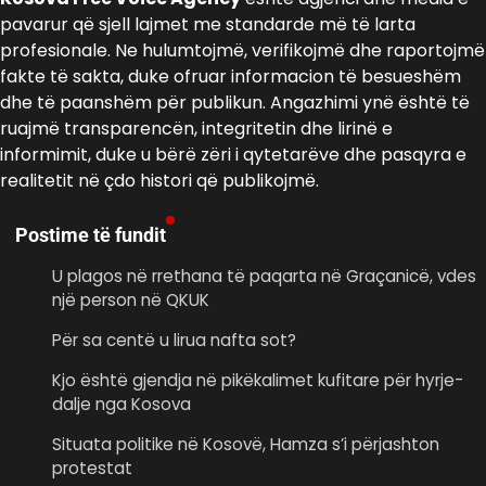
pavarur që sjell lajmet me standarde më të larta
profesionale. Ne hulumtojmë, verifikojmë dhe raportojmë
fakte të sakta, duke ofruar informacion të besueshëm
dhe të paanshëm për publikun. Angazhimi ynë është të
ruajmë transparencën, integritetin dhe lirinë e
informimit, duke u bërë zëri i qytetarëve dhe pasqyra e
realitetit në çdo histori që publikojmë.
Postime të fundit
U plagos në rrethana të paqarta në Graçanicë, vdes
një person në QKUK
Për sa centë u lirua nafta sot?
Kjo është gjendja në pikëkalimet kufitare për hyrje-
dalje nga Kosova
Situata politike në Kosovë, Hamza s’i përjashton
protestat