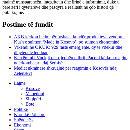
ruajmë transparencën, integritetin dhe lirinë e informimit, duke u
bërë zëri i qytetarëve dhe pasqyra e realitetit në çdo histori që
publikojmë.
Postime të fundit
AKB kërkon hetim për fushatat kundër produkteve vendore:
Kush e sulmon ‘Made in Kosovo’, po sulmon ekonominë
Vikendi në QKUK: 929 raste emergjente, dy të vdekur dhe
dhjetëra të lënduar
Kërcënimi i Vuçiqit për rrjedhën e Ibrit, Pacolli kërkon reagim
ndërkombëtar ndaj Serbisë
Mediat ukrainase shkruajnë për reagimin e Kosovës ndaj
Zelenskyt
Lajme
Kosovë
Maqedoni
Shqipëri
Botë
Politikë
Kronikë Policore
Shëndetësi
Ekonomi