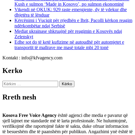
Kush e sulmon ‘Made in Kosovo’, po sulmon ekonominë
Vikendi në QKUK: 929 raste emergjente, dy të vdekur dhe
dhjetëra të lënduar
Kërcënimi i Vuçiqit për rrjedhën e Ibrit, Pacolli kërkon reagim
ndërkombëtar ndaj Serbisë
Mediat ukrainase shkruajnë për reagimin e Kosovës ndaj
Zelenskyt
Edhe sot do të ketë kufizime në autoudhë për automjetet e
transportit të mallrave me masë totale mbi 20 tonë
Kontakt : info@kfvagency.com
Kerko
Kërko
për:
Rreth nesh
Kosova Free Voice Agency
është agjenci dhe media e pavarur që
sjell lajmet me standarde më të larta profesionale. Ne hulumtojmë,
verifikojmë dhe raportojmë fakte të sakta, duke ofruar informacion
të besueshëm dhe të paanshëm për publikun. Angazhimi ynë është të