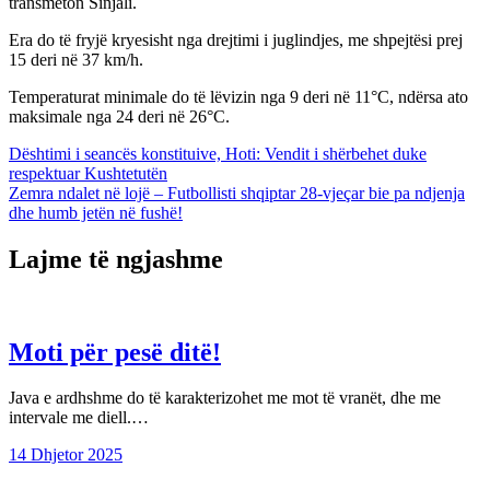
transmeton Sinjali.
Era do të fryjë kryesisht nga drejtimi i juglindjes, me shpejtësi prej
15 deri në 37 km/h.
Temperaturat minimale do të lëvizin nga 9 deri në 11°C, ndërsa ato
maksimale nga 24 deri në 26°C.
Lëvizje
Dështimi i seancës konstituive, Hoti: Vendit i shërbehet duke
respektuar Kushtetutën
te
Zemra ndalet në lojë – Futbollisti shqiptar 28-vjeçar bie pa ndjenja
postimet
dhe humb jetën në fushë!
Lajme të ngjashme
Moti për pesë ditë!
Java e ardhshme do të karakterizohet me mot të vranët, dhe me
intervale me diell.…
14 Dhjetor 2025