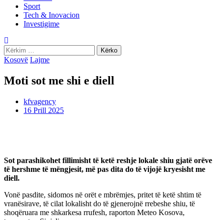
Sport
Tech & Inovacion
Investigime
Kërko
për:
Kosovë
Lajme
Moti sot me shi e diell
kfvagency
16 Prill 2025
Sot parashikohet fillimisht të ketë reshje lokale shiu gjatë orëve
të hershme të mëngjesit, më pas dita do të vijojë kryesisht me
diell.
Vonë pasdite, sidomos në orët e mbrëmjes, pritet të ketë shtim të
vranësirave, të cilat lokalisht do të gjenerojnë rrebeshe shiu, të
shoqëruara me shkarkesa rrufesh, raporton Meteo Kosova,