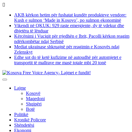
Skip
to
AKB kërkon hetim për fushatat kundër produkteve vendore:
content
Kush e sulmon ‘Made in Kosovo’, po sulmon ekonominë
Vikendi në QKUK: 929 raste emergjente, dy të vdekur dhe
dhjetëra të lënduar
Kërcënimi i Vuçiqit për rrjedhën e Ibrit, Pacolli kërkon reagim
ndërkombëtar ndaj Serbisë
Mediat ukrainase shkruajnë për reagimin e Kosovës ndaj
Zelenskyt
Edhe sot do të ketë kufizime në autoudhë për automjetet e
transportit të mallrave me masë totale mbi 20 tonë
Lajme
Kosovë
Maqedoni
Shqipëri
Botë
Politikë
Kronikë Policore
Shëndetësi
Ekonomi