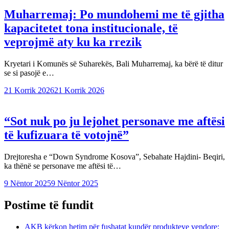
Muharremaj: Po mundohemi me të gjitha
kapacitetet tona institucionale, të
veprojmë aty ku ka rrezik
Kryetari i Komunës së Suharekës, Bali Muharremaj, ka bërë të ditur
se si pasojë e…
21 Korrik 2026
21 Korrik 2026
“Sot nuk po ju lejohet personave me aftësi
të kufizuara të votojnë”
Drejtoresha e “Down Syndrome Kosova”, Sebahate Hajdini- Beqiri,
ka thënë se personave me aftësi të…
9 Nëntor 2025
9 Nëntor 2025
Postime të fundit
AKB kërkon hetim për fushatat kundër produkteve vendore: