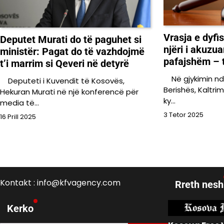
Vrasja e dyfi
Deputet Murati do të paguhet si
njëri i akuzua
ministër: Pagat do të vazhdojmë
pafajshëm – tr
t’i marrim si Qeveri në detyrë
Në gjykimin nd
Deputeti i Kuvendit të Kosovës,
Berishës, Kaltri
Hekuran Murati në një konferencë për
ky…
media të…
3 Tetor 2025
16 Prill 2025
Kontakt : info@kfvagency.com
Rreth nesh
Kerko