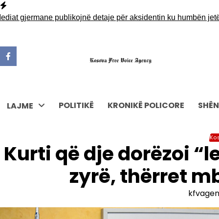
Skip
to
gjermane publikojnë detaje për aksidentin ku humbën jetën tre
content
POLITIKË
KRONIKË POLICORE
SHËN
LAJME
Ko
Kurti që dje dorëzoi “
zyrë, thërret m
kfvage