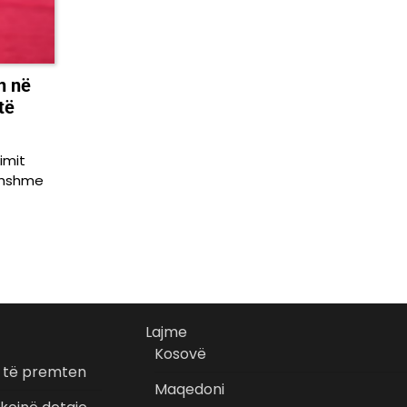
n në
të
imit
rdhshme
Lajme
Kosovë
r të premten
Maqedoni