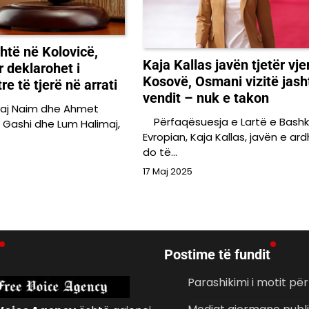
shtë në Kolovicë,
Kaja Kallas javën tjetër vje
r deklarohet i
Kosovë, Osmani vizitë jash
e të tjerë në arrati
vendit – nuk e takon
aj Naim dhe Ahmet
Përfaqësuesja e Lartë e Bashk
m Gashi dhe Lum Halimaj,
Evropian, Kaja Kallas, javën e a
do të…
17 Maj 2025
Postime të fundit
Parashikimi i motit pë