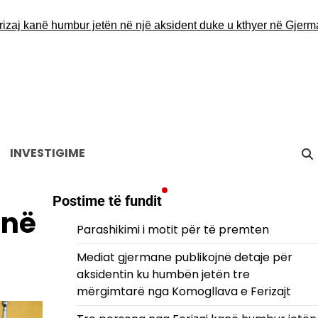
kanë humbur jetën në një aksident duke u kthyer në Gjermani
Der
INVESTIGIME
Postime të fundit
 në
Parashikimi i motit për të premten
Mediat gjermane publikojnë detaje për
aksidentin ku humbën jetën tre
mërgimtarë nga Komogllava e Ferizajt