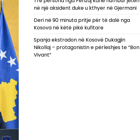
Tre persona nga Ferizaj kanë humbur jetën
në një aksident duke u kthyer në Gjermani
Deri në 90 minuta pritje për të dalë nga
Kosova në këtë pikë kufitare
Spanja ekstradon në Kosovë Dukagjin
Nikollaj – protagonistin e përleshjes te “Bon
Vivant”