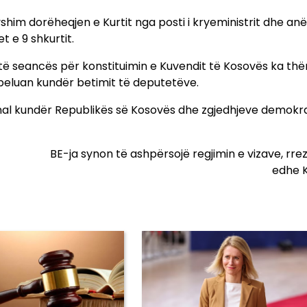
dyshim dorëheqjen e Kurtit nga posti i kryeministrit dhe an
t e 9 shkurtit.
it të seancës për konstituimin e Kuvendit të Kosovës ka th
rebeluan kundër betimit të deputetëve.
onal kundër Republikës së Kosovës dhe zgjedhjeve demokra
BE-ja synon të ashpërsojë regjimin e vizave, rre
edhe 