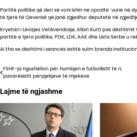
Partitë politike që deri së voni ishin në opozitë vunë në 
të tjerë të Qeverisë që janë zgjedhur deputetë në zgjedhje
Kryetari i Lëvizjes Vetëvendosje, Albin Kurti pas dështim
partitë e tjera politike, PDK, LDK, AAK dhe Lista Serbe u 
Ai tha se dështimi i seancës është sulm brenda instituci
FSHF-ja ngushëllon për humbjen e futbollistit të ri,
Lëvizje
pavarësisht përpjekjeve të mjekëve
te
Lajme të ngjashme
postimet