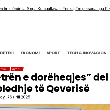
 mërgimtarë nga Komogllava e Ferizajt
Tre persona nga Ferizaj 
DETËSI
EKONOMI
SPORT
TECH & INOVACION
sovë
Lajme
letrën e dorëheqjes” del
bledhje të Qeverisë
ncy
16 Prill 2025