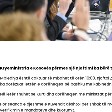
Kryeministria e Kosovës përmes një njoftimi ka bërë 
Mbledhja është caktuar të mbahet të orën 10:00, njoftoi Zy
ka dorëzuar letrën e dorëheqjes së bashku me kabinetin 
Në letër thuhet se Kurti dha dorëheqjen me ministrat për
Por seanca e djeshme e Kuvendit dështoi për shkak të mo
verifikimin e mandateve dhe kuorumit.