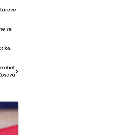
ëtarëve
ënë se
tike.
zikohet
Kosova