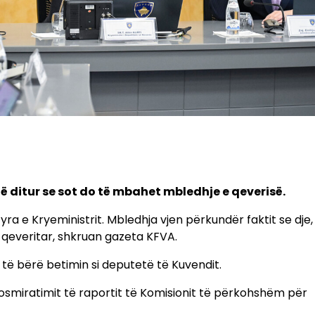
të ditur se sot do të mbahet mbledhje e qeverisë.
ra e Kryeministrit. Mbledhja vjen përkundër faktit se dje, 
qeveritar, shkruan gazeta KFVA.
 të bërë betimin si deputetë të Kuvendit.
smiratimit të raportit të Komisionit të përkohshëm për