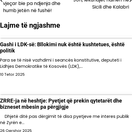
te
vjeçar bie pa ndjenja dhe
Sicili dhe Kalabri
humb jetën në fushë!
postimet
Lajme të ngjashme
Gashi i LDK-së: Bllokimi nuk është kushtetues, është
politik
Para se të nisë vazhdimi i seancës konstitutive, deputeti i
Lidhjes Demokratike të Kosovës (LDK),…
10 Tetor 2025
ZRRE-ja në heshtje: Pyetjet që prekin qytetarët dhe
bizneset mbesin pa përgjigje
Dhjetë ditë pas dërgimit të disa pyetjeve me interes publik
në Zyrën e…
26 Qershor 2025