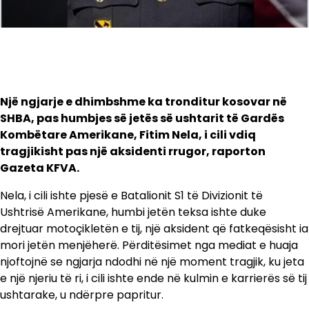
Një ngjarje e dhimbshme ka tronditur kosovar në
SHBA, pas humbjes së jetës së ushtarit të Gardës
Kombëtare Amerikane, Fitim Nela, i cili vdiq
tragjikisht pas një aksidenti rrugor, raporton
Gazeta KFVA.
Nela, i cili ishte pjesë e Batalionit S1 të Divizionit të
Ushtrisë Amerikane, humbi jetën teksa ishte duke
drejtuar motoçikletën e tij, një aksident që fatkeqësisht ia
mori jetën menjëherë. Përditësimet nga mediat e huaja
njoftojnë se ngjarja ndodhi në një moment tragjik, ku jeta
e një njeriu të ri, i cili ishte ende në kulmin e karrierës së tij
ushtarake, u ndërpre papritur.