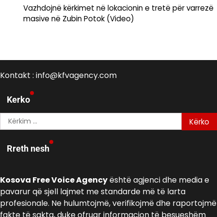
Vazhdojnë kërkimet në lokacionin e tretë për varrezë
masive në Zubin Potok (Video)
Kontakt : info@kfvagency.com
Kerko
Kërko
për:
Rreth nesh
Kosova Free Voice Agency
është agjenci dhe media e
pavarur që sjell lajmet me standarde më të larta
profesionale. Ne hulumtojmë, verifikojmë dhe raportojmë
fakte të sakta, duke ofruar informacion të besueshëm