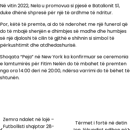
Në vitin 2022, Nela u promovua si pjesë e Batalionit S1,
duke dhënë shpresë për një të ardhme të ndritur.
Por, këtë të premte, ai do të nderohet me një funeral që
do të mbajë shenjën e dhimbjes së madhe dhe humbjes
së një djaloshi të cilin të gjithë e shihnin si simbol të
përkushtimit dhe atdhedashurisë.
Shoqata “Peja” në New York ka konfirmuar se ceremonia
e lamtumirës për Fitim Nelën do të mbahet të premten
nga ora 14:00 deri në 20:00, ndërsa varrimi do të bëhet të
shtunën.
Zemra ndalet në lojë –
Lëvizje
Tërmet i fortë në detin
Futbollisti shqiptar 28-
Jon, lëkundjet ndihen në