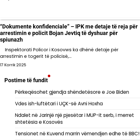
“Dokumente konfidenciale” – IPK me detaje të reja për
arrestimin e policit Bojan Jevtiq të dyshuar për
spiunazh
Inspektorati Policor i Kosovws ka dhënë detaje për
arrestimin e togerit të policisë,…
17 Korrik 2025
Postime të fundit
Përkeqësohet gjendja shëndetësore e Joe Biden
Vdes ish-luftëtari i UÇK-së Avni Hoxha
Ndalet në Jarinjë një pjesëtar i MUP-it serb, i merret
shtetësia e Kosovës
Tensionet në Kuvend marrin vëmendjen edhe të BBC!