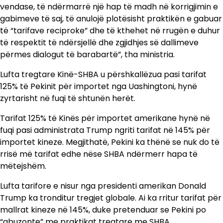
vendase, të ndërmarrë një hap të madh në korrigjimin e
gabimeve të saj, të anulojë plotësisht praktikën e gabuar
të “tarifave reciproke” dhe të kthehet në rrugën e duhur
të respektit të ndërsjellë dhe zgjidhjes së dallimeve
përmes dialogut të barabartë”, tha ministria.
Lufta tregtare Kinë-SHBA u përshkallëzua pasi tarifat
125% të Pekinit për importet nga Uashingtoni, hynë
zyrtarisht në fuqi të shtunën herët.
Tarifat 125% të Kinës për importet amerikane hynë në
fuqi pasi administrata Trump ngriti tarifat në 145% për
importet kineze. Megjithatë, Pekini ka thënë se nuk do të
rrisë më tarifat edhe nëse SHBA ndërmerr hapa të
mëtejshëm.
Lufta tarifore e nisur nga presidenti amerikan Donald
Trump ka tronditur tregjet globale. Ai ka rritur tarifat për
mallrat kineze në 145%, duke pretenduar se Pekini po
“abuzonte” me praktikat tregtare me SHBA.