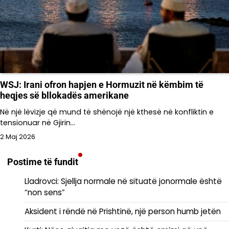
WSJ: Irani ofron hapjen e Hormuzit në këmbim të
heqjes së bllokadës amerikane
Në një lëvizje që mund të shënojë një kthesë në konfliktin e
tensionuar në Gjirin…
2 Maj 2026
Postime të fundit
Lladrovci: Sjellja normale në situatë jonormale është
“non sens”
Aksident i rëndë në Prishtinë, një person humb jetën