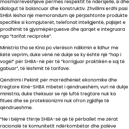
mosmarrëveshjeve përmes respektit të ndërsjellë, si dhe
dialogut të balancuar dhe konstruktiv. Zhvillimi erdhi pasi
SHBA lëshoi ​​një memorandum që përjashtonte produkte
specifike si kompjuterët, telefonat inteligjentë, pajisjet e
prodhimit të gjysmëpërçuesve dhe qarqet e integruara
nga “tarifat reciproke”.
Ministria tha se Kina po vlerëson ndikimin e lidhur me
këtë veprim, duke vënë në dukje se ky është një “hap i
vogël” për SHBA-në për të “korrigjuar praktikën e saj të
gabuar”, të lëshimit të tarifave.
Qëndrimi i Pekinit për marrëdhëniet ekonomike dhe
tregtare Kinë-SHBA mbetet i qëndrueshëm, vuri në dukje
ministria, duke theksuar se një luftë tregtare nuk ka
fitues dhe se proteksionizmi nuk ofron zgjidhje të
qëndrueshme.
“Ne i bëjmë thirrje SHBA-së që të përballet me zërat
racionalë të komunitetit ndërkombëtar dhe palëve