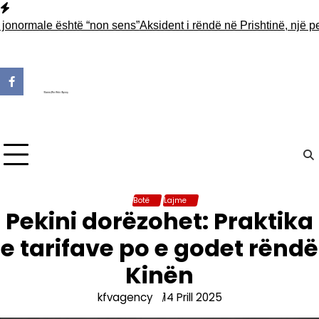
Skip
to
ormale është “non sens”
Aksident i rëndë në Prishtinë, një person
content
Botë
Lajme
Pekini dorëzohet: Praktika
e tarifave po e godet rëndë
Kinën
kfvagency
14 Prill 2025