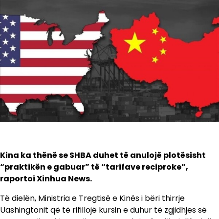
Kina ka thënë se SHBA duhet të anulojë plotësisht
“praktikën e gabuar” të “tarifave reciproke”,
raportoi Xinhua News.
Të dielën, Ministria e Tregtisë e Kinës i bëri thirrje
Uashingtonit që të rifillojë kursin e duhur të zgjidhjes së