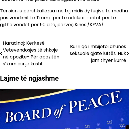
Tensioni u përshkallëzua më tej midis dy fuqive të mëdha
pas vendimit të Trump për të ndaluar tarifat për të
gjitha vendet për 90 ditë, përveç Kinës./KFVA/
Haradinaj: Kërkesë
Lëvizje
Burri që i mbijetoi dhunës
Vetëvendosjes të shkojë
seksuale gjatë luftës: Nuk
te
në opozitë- Për opozitën
jam thyer kurrë
s’kam asnjë kusht
postimet
Lajme të ngjashme