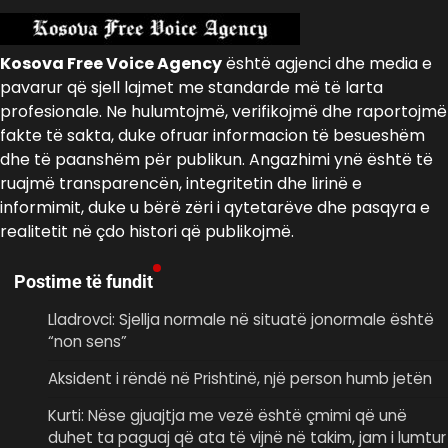
Kosova Free Voice Agency
është agjenci dhe media e
pavarur që sjell lajmet me standarde më të larta
profesionale. Ne hulumtojmë, verifikojmë dhe raportojmë
fakte të sakta, duke ofruar informacion të besueshëm
dhe të paanshëm për publikun. Angazhimi ynë është të
ruajmë transparencën, integritetin dhe lirinë e
informimit, duke u bërë zëri i qytetarëve dhe pasqyra e
realitetit në çdo histori që publikojmë.
Postime të fundit
Lladrovci: Sjellja normale në situatë jonormale është
“non sens”
Aksident i rëndë në Prishtinë, një person humb jetën
Kurti: Nëse gjuajtja me vezë është çmimi që unë
duhet ta paguaj që ata të vijnë në takim, jam i lumtur