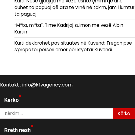
Kurti: Nëse gjuajtja me vezë është çmimi që unë
duhet ta paguaj që ata të vijnë në takim, jam i lumtur
ta paguaj
“M*ta, m*ta”, Time Kadrijaj sulmon me vezë Albin
Kurtin
Kurti deklarohet pas situatës në Kuvend: Tregon pse
s’propozoi përsëri emër për kryetar Kuvendi
Kontakt : info@kfvagency.com
Kerko
Kërko
për:
Rreth nesh