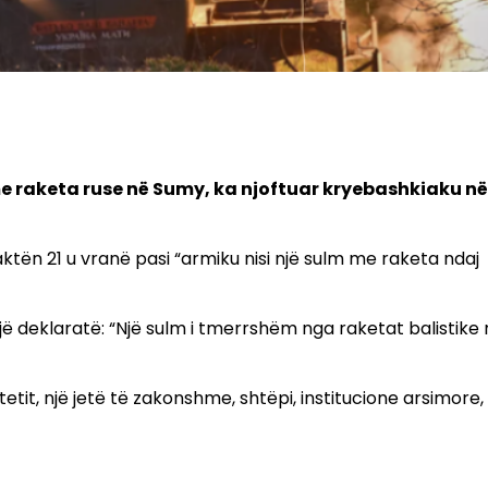
e raketa ruse në Sumy, ka njoftuar kryebashkiaku në
tën 21 u vranë pasi “armiku nisi një sulm me raketa ndaj
ë deklaratë: “Një sulm i tmerrshëm nga raketat balistike 
tit, një jetë të zakonshme, shtëpi, institucione arsimore,