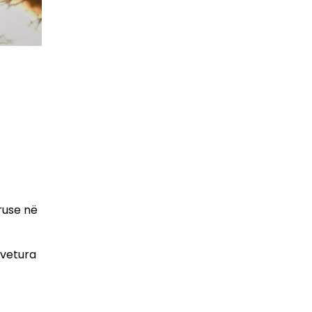
ruse në
 vetura