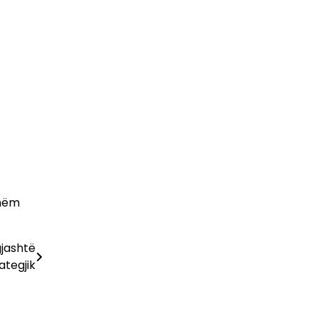
shëm
gjashtë
ategjik