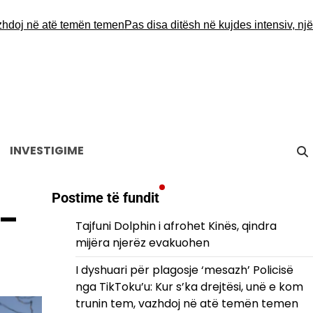
në atë temën temen
Pas disa ditësh në kujdes intensiv, një burrë 
INVESTIGIME
Postime të fundit
 –
Tajfuni Dolphin i afrohet Kinës, qindra
mijëra njerëz evakuohen
I dyshuari për plagosje ‘mesazh’ Policisë
nga TikToku’u: Kur s’ka drejtësi, unë e kom
trunin tem, vazhdoj në atë temën temen