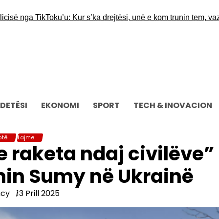
nga TikToku’u: Kur s’ka drejtësi, unë e kom trunin tem, vazhdoj 
DETËSI
EKONOMI
SPORT
TECH & INOVACION
otë
Lajme
 raketa ndaj civilëve”
nin Sumy në Ukrainë
ncy
13 Prill 2025