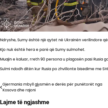
Ndryshe, Sumy është një qytet në Ukrainën verilindore që 
Kjo nuk është hera e parë që Sumy sulmohet.
Muajin e kaluar, rreth 90 persona u plagosën pasi Rusia god
Sulmi ndodh ditën kur Rusia po zhvillonte bisedime me
Gjermania mbyll gjysmën e derës për punëtorët nga
Lëvizje
Kosova dhe rajoni
te
Lajme të ngjashme
postimet