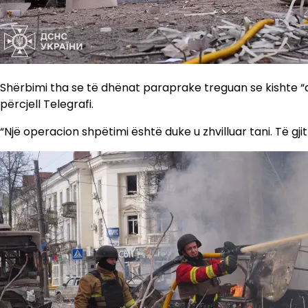
Shërbimi tha se të dhënat paraprake treguan se kishte “d
përcjell Telegrafi.
“Një operacion shpëtimi është duke u zhvilluar tani. Të g