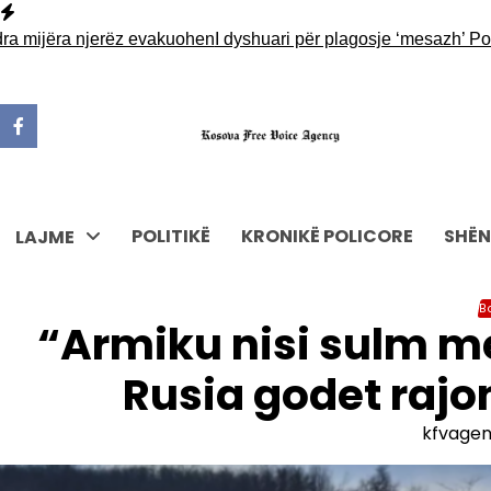
Skip
to
jëra njerëz evakuohen
I dyshuari për plagosje ‘mesazh’ Policisë 
content
POLITIKË
KRONIKË POLICORE
SHËN
LAJME
B
“Armiku nisi sulm me
Rusia godet rajo
kfvage