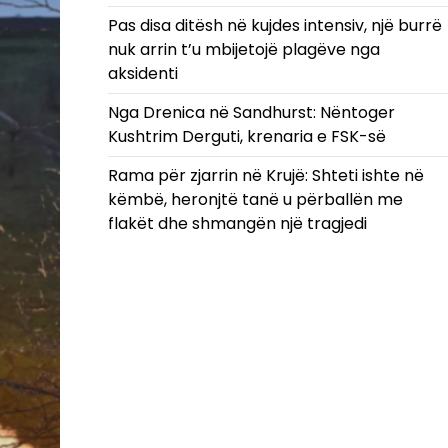
Pas disa ditësh në kujdes intensiv, një burrë
nuk arrin t’u mbijetojë plagëve nga
aksidenti
Nga Drenica në Sandhurst: Nëntoger
Kushtrim Derguti, krenaria e FSK-së
Rama për zjarrin në Krujë: Shteti ishte në
këmbë, heronjtë tanë u përballën me
flakët dhe shmangën një tragjedi