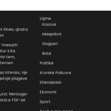
Lajme
Kosovë
et Kinës, qindra
Maqedoni
en
Shqipëri
e ‘mesazh’
 Kur s’ka
Botë
nin tem,
n temen
Politikë
s intensiv, një
Kronikë Policore
ijetojë plagëve
Shëndetësi
Ekonomi
urst: Nëntoger
aria e FSK-së
Sport