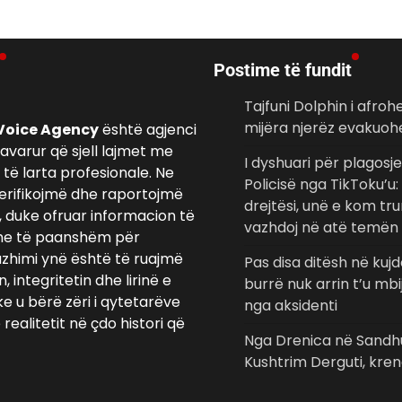
Postime të fundit
Tajfuni Dolphin i afroh
mijëra njerëz evakuoh
Voice Agency
është agjenci
avarur që sjell lajmet me
I dyshuari për plagosj
të larta profesionale. Ne
Policisë nga TikToku’u:
erifikojmë dhe raportojmë
drejtësi, unë e kom tru
, duke ofruar informacion të
vazhdoj në atë temë
e të paanshëm për
azhimi ynë është të ruajmë
Pas disa ditësh në kujde
 integritetin dhe lirinë e
burrë nuk arrin t’u mb
ke u bërë zëri i qytetarëve
nga aksidenti
realitetit në çdo histori që
Nga Drenica në Sandh
Kushtrim Derguti, kren