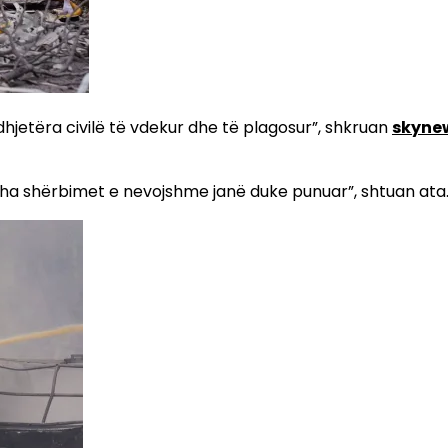
hjetëra civilë të vdekur dhe të plagosur”, shkruan
skyne
jitha shërbimet e nevojshme janë duke punuar”, shtuan ata