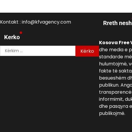
Kontakt : info@kfvagency.com
Rreth nesh
Kerko
Kosova Free 
Kërko
dhe media e p
për:
standarde më 
hulumtojmë, v
fakte të sakta
besueshëm dh
publikun. Ang
transparencën,
informimit, du
dhe pasqyra e 
publikojmë.