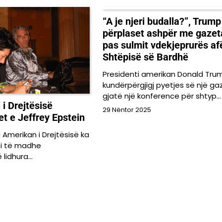
“A je njeri budalla?”, Trump
përplaset ashpër me gazet
pas sulmit vdekjeprurës af
Shtëpisë së Bardhë
Presidenti amerikan Donald Trum
kundërpërgjigj pyetjes së një ga
gjatë një konference për shtyp…
i Drejtësisë
29 Nëntor 2025
et e Jeffrey Epstein
merikan i Drejtësisë ka
asi të madhe
 lidhura…