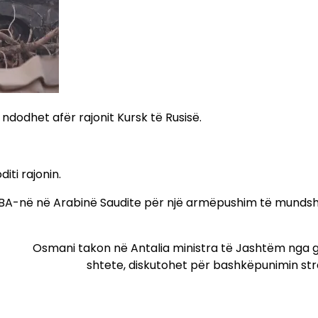
ndodhet afër rajonit Kursk të Rusisë.
iti rajonin.
 SHBA-në në Arabinë Saudite për një armëpushim të mund
Osmani takon në Antalia ministra të Jashtëm nga 
shtete, diskutohet për bashkëpunimin str