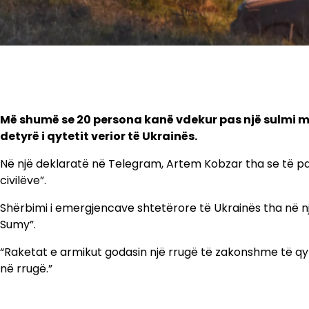
Më shumë se 20 persona kanë vdekur pas një sulmi m
detyrë i qytetit verior të Ukrainës.
Në një deklaratë në Telegram, Artem Kobzar tha se të pak
civilëve”.
Shërbimi i emergjencave shtetërore të Ukrainës tha në nj
Sumy”.
“Raketat e armikut godasin një rrugë të zakonshme të qyte
në rrugë.”