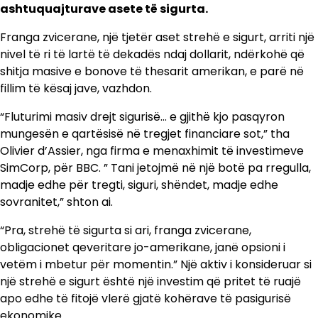
ashtuquajturave asete të sigurta.
Franga zvicerane, një tjetër aset strehë e sigurt, arriti një
nivel të ri të lartë të dekadës ndaj dollarit, ndërkohë që
shitja masive e bonove të thesarit amerikan, e parë në
fillim të kësaj jave, vazhdon.
“Fluturimi masiv drejt sigurisë… e gjithë kjo pasqyron
mungesën e qartësisë në tregjet financiare sot,” tha
Olivier d’Assier, nga firma e menaxhimit të investimeve
SimCorp, për BBC. ” Tani jetojmë në një botë pa rregulla,
madje edhe për tregti, siguri, shëndet, madje edhe
sovranitet,” shton ai.
“Pra, strehë të sigurta si ari, franga zvicerane,
obligacionet qeveritare jo-amerikane, janë opsioni i
vetëm i mbetur për momentin.” Një aktiv i konsideruar si
një strehë e sigurt është një investim që pritet të ruajë
apo edhe të fitojë vlerë gjatë kohërave të pasigurisë
ekonomike.