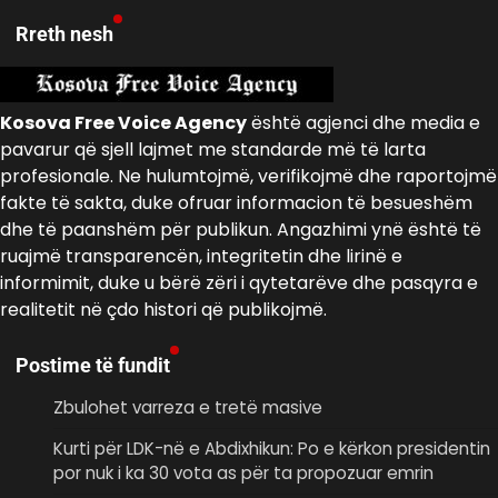
Rreth nesh
Kosova Free Voice Agency
është agjenci dhe media e
pavarur që sjell lajmet me standarde më të larta
profesionale. Ne hulumtojmë, verifikojmë dhe raportojmë
fakte të sakta, duke ofruar informacion të besueshëm
dhe të paanshëm për publikun. Angazhimi ynë është të
ruajmë transparencën, integritetin dhe lirinë e
informimit, duke u bërë zëri i qytetarëve dhe pasqyra e
realitetit në çdo histori që publikojmë.
Postime të fundit
Zbulohet varreza e tretë masive
Kurti për LDK-në e Abdixhikun: Po e kërkon presidentin
por nuk i ka 30 vota as për ta propozuar emrin