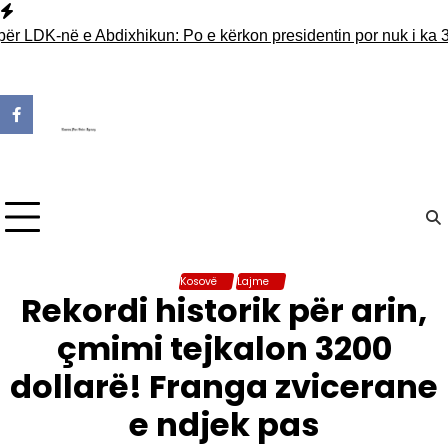
Skip
to
 LDK-në e Abdixhikun: Po e kërkon presidentin por nuk i ka 30 v
content
Kosovë
Lajme
Rekordi historik për arin,
çmimi tejkalon 3200
dollarë! Franga zvicerane
e ndjek pas