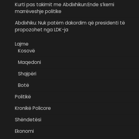
Kurti pas takimit me Abdixhikun:Ende s’kemi
marrëveshje politike
Abdixhiku: Nuk patëm dakordim që presidenti të
propozohet nga LDK-ja
Lajme
Kosovë
Maqedoni
Shqipëri
Botë
Politikë
Kronikë Policore
Shëndetësi
Ekonomi