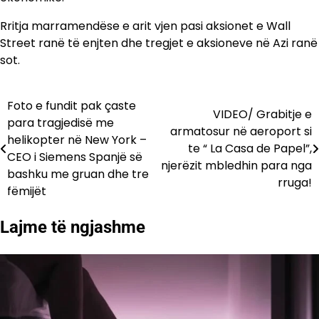
Rritja marramendëse e arit vjen pasi aksionet e Wall
Street ranë të enjten dhe tregjet e aksioneve në Azi ranë
sot.
Foto e fundit pak çaste
Lëvizje
VIDEO/ Grabitje e
para tragjedisë me
armatosur në aeroport si
te
helikopter në New York –
te “ La Casa de Papel”,
CEO i Siemens Spanjë së
postimet
njerëzit mbledhin para nga
bashku me gruan dhe tre
rruga!
fëmijët
Lajme të ngjashme