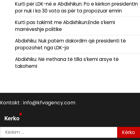
Kurti për LDK-në e Abdixhikun: Po e kërkon presidentin
por nuk i ka 30 vota as për ta propozuar emrin
Kurti pas takimit me Abdixhikun:Ende s’kemi
marrëveshje politike
Abdixhiku: Nuk patëm dakordim që presidenti të
propozohet nga LDK-ja
Abdixhiku: Në rrethana të tilla s’kemi arsye të
takohemi
Kontakt : info@kfvagency.com
Kerko
Kërko
për: