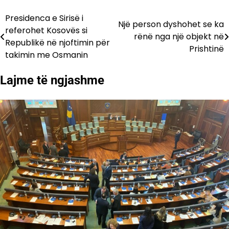
Presidenca e Sirisë i
Lëvizje
Një person dyshohet se ka
referohet Kosovës si
rënë nga një objekt në
te
Republikë në njoftimin për
Prishtinë
takimin me Osmanin
postimet
Lajme të ngjashme