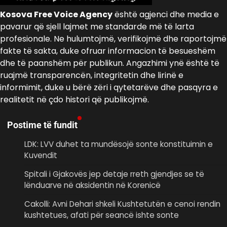
Kosova Free Voice Agency
është agjenci dhe media e
pavarur që sjell lajmet me standarde më të larta
profesionale. Ne hulumtojmë, verifikojmë dhe raportojmë
fakte të sakta, duke ofruar informacion të besueshëm
dhe të paanshëm për publikun. Angazhimi ynë është të
ruajmë transparencën, integritetin dhe lirinë e
informimit, duke u bërë zëri i qytetarëve dhe pasqyra e
realitetit në çdo histori që publikojmë.
Postime të fundit
LDK: LVV duhet ta mundësojë sonte konstituimin e
Kuvendit
Spitali i Gjakovës jep detaje rreth gjendjes se të
lënduarve në aksidentin në Korenicë
Cakolli: Avni Dehari shkeli Kushtetutën e cenoi rendin
kushtetues, afati për seancë ishte sonte