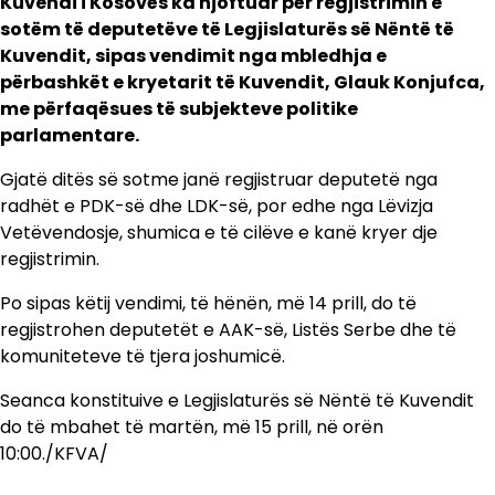
Kuvendi i Kosovës ka njoftuar për regjistrimin e
sotëm të deputetëve të Legjislaturës së Nëntë të
Kuvendit, sipas vendimit nga mbledhja e
përbashkët e kryetarit të Kuvendit, Glauk Konjufca,
me përfaqësues të subjekteve politike
parlamentare.
Gjatë ditës së sotme janë regjistruar deputetë nga
radhët e PDK-së dhe LDK-së, por edhe nga Lëvizja
Vetëvendosje, shumica e të cilëve e kanë kryer dje
regjistrimin.
Po sipas këtij vendimi, të hënën, më 14 prill, do të
regjistrohen deputetët e AAK-së, Listës Serbe dhe të
komuniteteve të tjera joshumicë.
Seanca konstituive e Legjislaturës së Nëntë të Kuvendit
do të mbahet të martën, më 15 prill, në orën
10:00./KFVA/