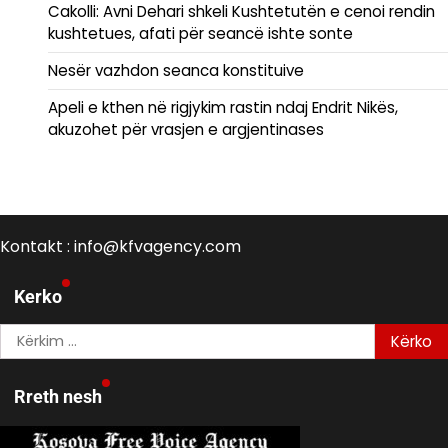
Cakolli: Avni Dehari shkeli Kushtetutën e cenoi rendin
kushtetues, afati për seancë ishte sonte
Nesër vazhdon seanca konstituive
Apeli e kthen në rigjykim rastin ndaj Endrit Nikës,
akuzohet për vrasjen e argjentinases
Kontakt : info@kfvagency.com
Kerko
Kërko
për:
Rreth nesh