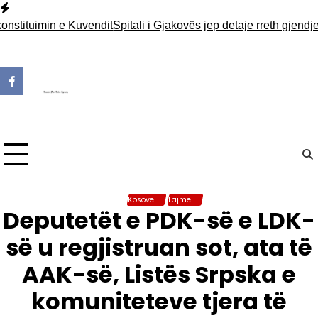
Skip
to
tuimin e Kuvendit
Spitali i Gjakovës jep detaje rreth gjendjes s
content
Kosovë
Lajme
Deputetët e PDK-së e LDK-
së u regjistruan sot, ata të
AAK-së, Listës Srpska e
komuniteteve tjera të