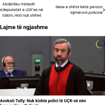
Abdixhiku mbledh
Lëvizje
Nëse e shihni këtë person
deputetët e LDK’së në
lajmëroni policinë
te
takim, Hoti nuk shihet
postimet
Lajme të ngjashme
Avokati Tully: Nuk kishte polici të UÇK-së nën