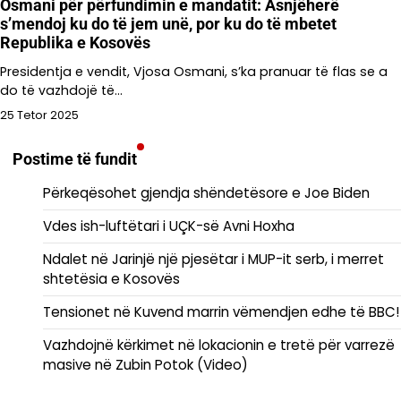
Osmani për përfundimin e mandatit: Asnjëherë
s’mendoj ku do të jem unë, por ku do të mbetet
Republika e Kosovës
Presidentja e vendit, Vjosa Osmani, s’ka pranuar të flas se a
do të vazhdojë të…
25 Tetor 2025
Postime të fundit
Përkeqësohet gjendja shëndetësore e Joe Biden
Vdes ish-luftëtari i UÇK-së Avni Hoxha
Ndalet në Jarinjë një pjesëtar i MUP-it serb, i merret
shtetësia e Kosovës
Tensionet në Kuvend marrin vëmendjen edhe të BBC!
Vazhdojnë kërkimet në lokacionin e tretë për varrezë
masive në Zubin Potok (Video)