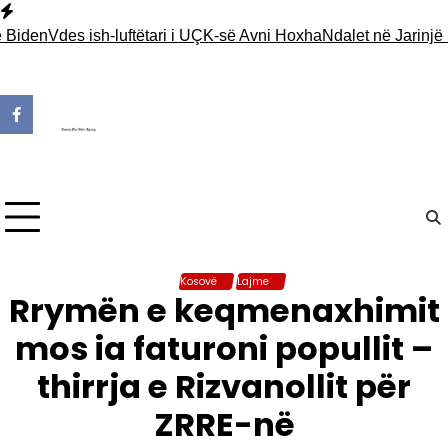
Skip
to
n
Vdes ish-luftëtari i UÇK-së Avni Hoxha
Ndalet në Jarinjë një pj
content
Kosovë
Lajme
Rrymën e keqmenaxhimit
mos ia faturoni popullit –
thirrja e Rizvanollit për
ZRRE-në