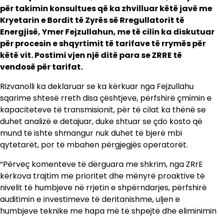
për takimin konsultues që ka zhvilluar këtë javë me
Kryetarin e Bordit të Zyrës së Rregullatorit të
Energjisë, Ymer Fejzullahun, me të cilin ka diskutuar
për procesin e shqyrtimit të tarifave të rrymës për
këtë vit. Postimi vjen një ditë para se ZRRE të
vendosë për tarifat.
Rizvanolli ka deklaruar se ka kërkuar nga Fejzullahu
sqarime shtesë rreth disa çështjeve, përfshirë çmimin e
kapaciteteve të transmisionit, për të cilat ka thënë se
duhet analizë e detajuar, duke shtuar se çdo kosto që
mund të ishte shmangur nuk duhet të bjerë mbi
qytetarët, por të mbahen përgjegjës operatorët.
“Përveç komenteve të dërguara me shkrim, nga ZRrE
kërkova trajtim me prioritet dhe mënyrë proaktive të
nivelit të humbjeve në rrjetin e shpërndarjes, përfshirë
auditimin e investimeve të deritanishme, uljen e
humbjeve teknike me hapa më të shpejtë dhe eliminimin