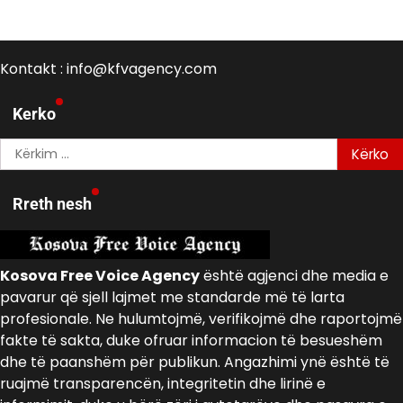
Kontakt : info@kfvagency.com
Kerko
Kërko
për:
Rreth nesh
Kosova Free Voice Agency
është agjenci dhe media e
pavarur që sjell lajmet me standarde më të larta
profesionale. Ne hulumtojmë, verifikojmë dhe raportojmë
fakte të sakta, duke ofruar informacion të besueshëm
dhe të paanshëm për publikun. Angazhimi ynë është të
ruajmë transparencën, integritetin dhe lirinë e