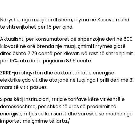
Ndryshe, nga muaji i ardhshëm, rryma në Kosovë mund
të shtrenjtohet për 15 për qind.
Aktualisht, për konsumatorët që shpenzojnë deri në 800
kilovatë në orë brenda një muaji, çmimi i rrymës gjatë
ditës është 7.79 centë për kilovat. Në rast të shtrenjtimit
për 15%, ata do të paguanin 8.96 centë.
ZRRE-ja i shqyrton dhe cakton tarifat e energjisë
elektrike çdo vit dhe ato janë në fuqi nga 1 prilli deri më 31
mars të vitit pasues.
Sipas këtij institucioni, rritja e tarifave këtë vit është e
domosdoshme, për shkak të uljes së prodhimit të
energjisë, rritjes së konsumit dhe varësisë së madhe nga
importet me çmime të larta./