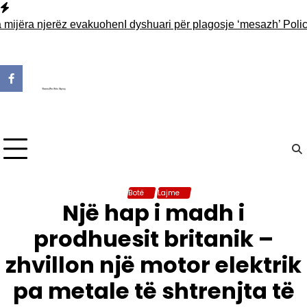
Skip
to
jëra njerëz evakuohen
I dyshuari për plagosje ‘mesazh’ Policisë n
content
Botë
Lajme
Një hap i madh i
prodhuesit britanik –
zhvillon një motor elektrik
pa metale të shtrenjta të