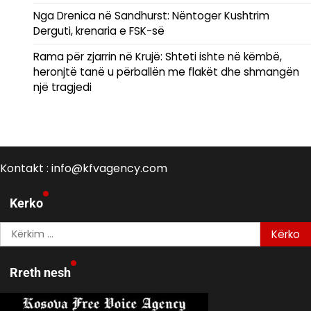
Nga Drenica në Sandhurst: Nëntoger Kushtrim
Derguti, krenaria e FSK-së
Rama për zjarrin në Krujë: Shteti ishte në këmbë,
heronjtë tanë u përballën me flakët dhe shmangën
një tragjedi
Kontakt : info@kfvagency.com
Kerko
Kërko
për:
Rreth nesh