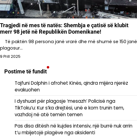
Tragjedi në mes të natës: Shembja e çatisë së klubit
merr 98 jetë në Republikën Domenikane!
Të paktën 98 persona janë vrarë dhe më shumë se 150 janë
plagosur…
9 Prill 2025
Postime të fundit
Tajfuni Dolphin i afrohet Kinës, qindra mijëra njerëz
evakuohen
I dyshuari për plagosje ‘mesazh’ Policisë nga
TikToku’u: Kur s’ka drejtësi, unë e kom trunin tem,
vazhdoj në atë temën temen
Pas disa ditësh në kujdes intensiv, një burrë nuk arrin
t’u mbijetojë plagëve nga aksidenti