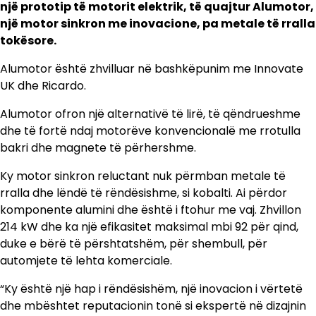
një prototip të motorit elektrik, të quajtur Alumotor,
një motor sinkron me inovacione, pa metale të rralla
tokësore.
Alumotor është zhvilluar në bashkëpunim me Innovate
UK dhe Ricardo.
Alumotor ofron një alternativë të lirë, të qëndrueshme
dhe të fortë ndaj motorëve konvencionalë me rrotulla
bakri dhe magnete të përhershme.
Ky motor sinkron reluctant nuk përmban metale të
rralla dhe lëndë të rëndësishme, si kobalti. Ai përdor
komponente alumini dhe është i ftohur me vaj. Zhvillon
214 kW dhe ka një efikasitet maksimal mbi 92 për qind,
duke e bërë të përshtatshëm, për shembull, për
automjete të lehta komerciale.
“Ky është një hap i rëndësishëm, një inovacion i vërtetë
dhe mbështet reputacionin tonë si ekspertë në dizajnin