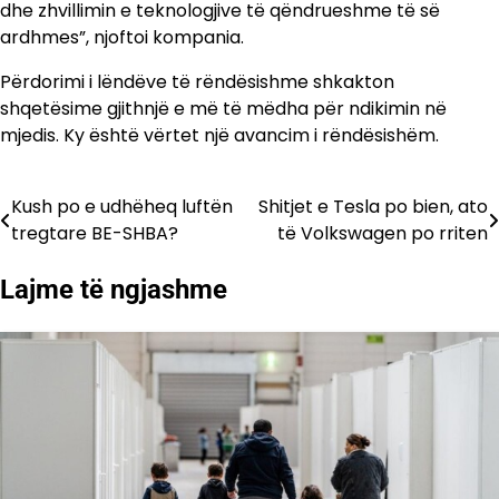
dhe zhvillimin e teknologjive të qëndrueshme të së
ardhmes”, njoftoi kompania.
Përdorimi i lëndëve të rëndësishme shkakton
shqetësime gjithnjë e më të mëdha për ndikimin në
mjedis. Ky është vërtet një avancim i rëndësishëm.
Kush po e udhëheq luftën
Shitjet e Tesla po bien, ato
Lëvizje
tregtare BE-SHBA?
të Volkswagen po rriten
te
Lajme të ngjashme
postimet