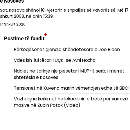
e Kosovës
Sot, Kosova shënoi 18-vjetorin e shpalljes së Pavarësisë. Më 17
shkurt 2008, në orën 15:39,…
17 Shkurt 2026
Postime të fundit
Përkeqësohet gjendja shëndetësore e Joe Biden
Vdes ish-luftëtari i UÇK-së Avni Hoxha
Ndalet në Jarinjë një pjesëtar i MUP-it serb, i merret
shtetësia e Kosovës
Tensionet në Kuvend marrin vëmendjen edhe të BBC!
Vazhdojnë kërkimet në lokacionin e tretë për varrezë
masive në Zubin Potok (Video)