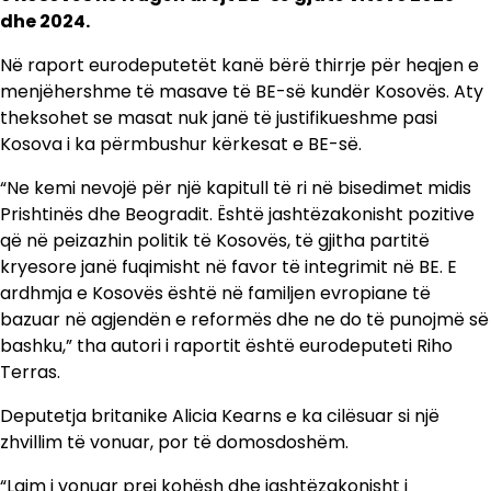
dhe 2024.
Në raport eurodeputetët kanë bërë thirrje për heqjen e
menjëhershme të masave të BE-së kundër Kosovës. Aty
theksohet se masat nuk janë të justifikueshme pasi
Kosova i ka përmbushur kërkesat e BE-së.
“Ne kemi nevojë për një kapitull të ri në bisedimet midis
Prishtinës dhe Beogradit. Është jashtëzakonisht pozitive
që në peizazhin politik të Kosovës, të gjitha partitë
kryesore janë fuqimisht në favor të integrimit në BE. E
ardhmja e Kosovës është në familjen evropiane të
bazuar në agjendën e reformës dhe ne do të punojmë së
bashku,” tha autori i raportit është eurodeputeti Riho
Terras.
Deputetja britanike Alicia Kearns e ka cilësuar si një
zhvillim të vonuar, por të domosdoshëm.
“Lajm i vonuar prej kohësh dhe jashtëzakonisht i