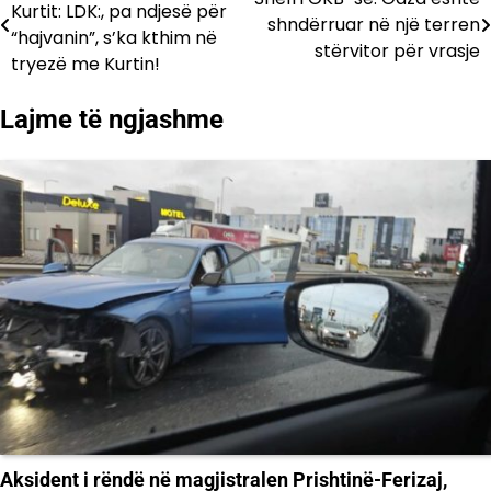
Kurtit: LDK:, pa ndjesë për
shndërruar në një terren
te
“hajvanin”, s’ka kthim në
stërvitor për vrasje
tryezë me Kurtin!
postimet
Lajme të ngjashme
Aksident i rëndë në magjistralen Prishtinë-Ferizaj,