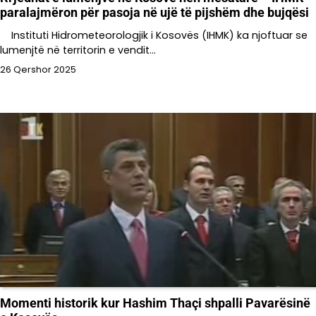
paralajmëron për pasoja në ujë të pijshëm dhe bujqësi
Instituti Hidrometeorologjik i Kosovës (IHMK) ka njoftuar se
lumenjtë në territorin e vendit…
26 Qershor 2025
Momenti historik kur Hashim Thaçi shpalli Pavarësinë