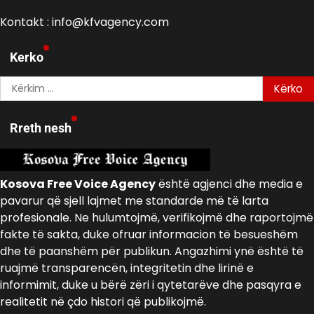
Kontakt : info@kfvagency.com
Kerko
Kërko
për:
Rreth nesh
Kosova Free Voice Agency
është agjenci dhe media e
pavarur që sjell lajmet me standarde më të larta
profesionale. Ne hulumtojmë, verifikojmë dhe raportojmë
fakte të sakta, duke ofruar informacion të besueshëm
dhe të paanshëm për publikun. Angazhimi ynë është të
ruajmë transparencën, integritetin dhe lirinë e
informimit, duke u bërë zëri i qytetarëve dhe pasqyra e
realitetit në çdo histori që publikojmë.