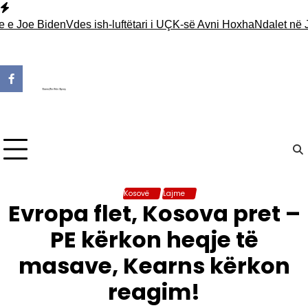
Skip
to
e Biden
Vdes ish-luftëtari i UÇK-së Avni Hoxha
Ndalet në Jarinjë
content
Kosovë
Lajme
Evropa flet, Kosova pret –
PE kërkon heqje të
masave, Kearns kërkon
reagim!