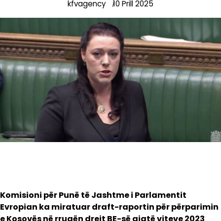
kfvagency
10 Prill 2025
Komisioni për Punë të Jashtme i Parlamentit
Evropian ka miratuar draft-raportin për përparimin
e Kosovës në rrugën drejt BE-së gjatë viteve 2023