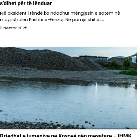
s’dihet për të lënduar
Një aksident i rëndë ka ndodhur mëngjesin e sotëm në
magjistralen Prishtinë-Ferizaj. Në pamje shihet…
11 Nëntor 2025
Rrjedhat e lumenjve në Kosovë nën mesatare – IHMK