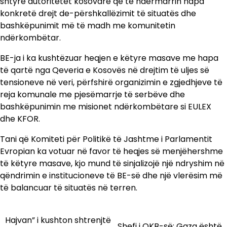
shtyrë autoritetet kosovare që të ndërmarrin hapa
konkretë drejt de-përshkallëzimit të situatës dhe
bashkëpunimit më të madh me komunitetin
ndërkombëtar.
BE-ja i ka kushtëzuar heqjen e këtyre masave me hapa
të qartë nga Qeveria e Kosovës në drejtim të uljes së
tensioneve në veri, përfshirë organizimin e zgjedhjeve të
reja komunale me pjesëmarrje të serbëve dhe
bashkëpunimin me misionet ndërkombëtare si EULEX
dhe KFOR.
Tani që Komiteti për Politikë të Jashtme i Parlamentit
Evropian ka votuar në favor të heqjes së menjëhershme
të këtyre masave, kjo mund të sinjalizojë një ndryshim në
qëndrimin e institucioneve të BE-së dhe një vlerësim më
të balancuar të situatës në terren.
Hajvan” i kushton shtrenjtë
Lëvizje
Shefi i OKB-së: Gaza është