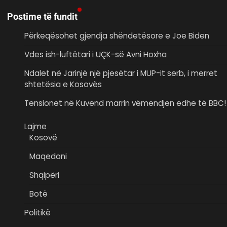
Postime të fundit
Përkeqësohet gjendja shëndetësore e Joe Biden
Vdes ish-luftëtari i UÇK-së Avni Hoxha
Ndalet në Jarinjë një pjesëtar i MUP-it serb, i merret
shtetësia e Kosovës
Tensionet në Kuvend marrin vëmendjen edhe të BBC!
Lajme
Kosovë
Maqedoni
Shqipëri
Botë
Politikë