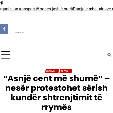
Skip
to
 transport të xehes jashtë orarit
Pamje e mbeturinave në Fushë
content
Kosovë
Lajme
“Asnjë cent më shumë” –
nesër protestohet sërish
kundër shtrenjtimit të
rrymës