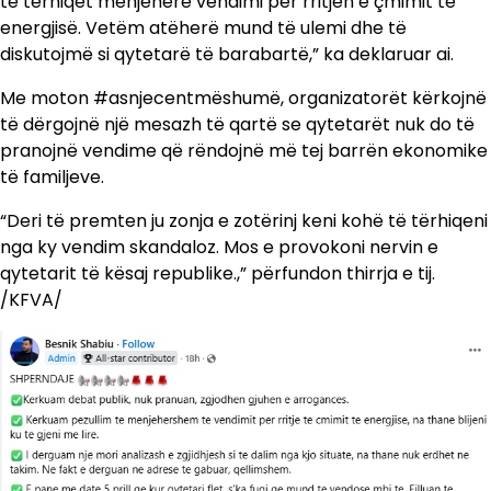
të tërhiqet menjëherë vendimi për rritjen e çmimit të
energjisë. Vetëm atëherë mund të ulemi dhe të
diskutojmë si qytetarë të barabartë,” ka deklaruar ai.
Me moton #asnjecentmëshumë, organizatorët kërkojnë
të dërgojnë një mesazh të qartë se qytetarët nuk do të
pranojnë vendime që rëndojnë më tej barrën ekonomike
të familjeve.
“Deri të premten ju zonja e zotërinj keni kohë të tërhiqeni
nga ky vendim skandaloz. Mos e provokoni nervin e
qytetarit të kësaj republike.,” përfundon thirrja e tij.
/KFVA/