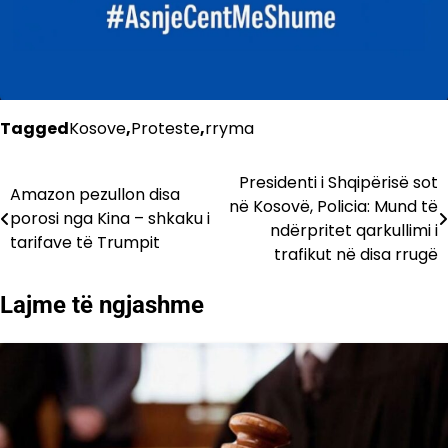
Tagged
Kosove
,
Proteste
,
rryma
Presidenti i Shqipërisë sot
Lëvizje
Amazon pezullon disa
në Kosovë, Policia: Mund të
porosi nga Kina – shkaku i
te
ndërpritet qarkullimi i
tarifave të Trumpit
trafikut në disa rrugë
postimet
Lajme të ngjashme