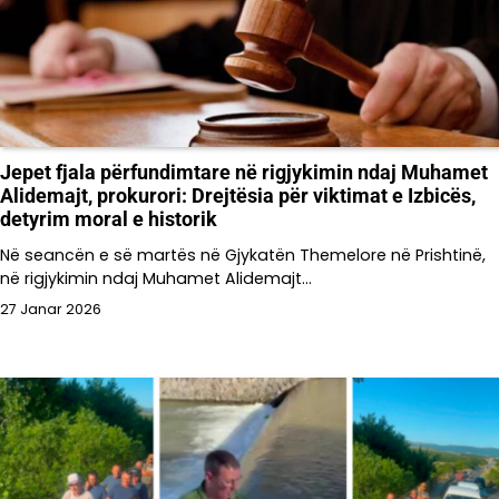
Jepet fjala përfundimtare në rigjykimin ndaj Muhamet
Alidemajt, prokurori: Drejtësia për viktimat e Izbicës,
detyrim moral e historik
Në seancën e së martës në Gjykatën Themelore në Prishtinë,
në rigjykimin ndaj Muhamet Alidemajt…
27 Janar 2026