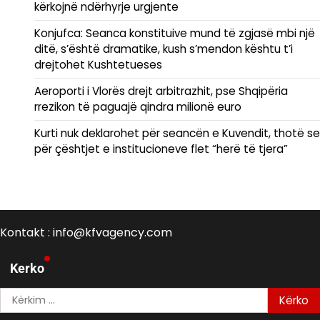
kërkojnë ndërhyrje urgjente
Konjufca: Seanca konstituive mund të zgjasë mbi një
ditë, s’është dramatike, kush s’mendon kështu t’i
drejtohet Kushtetueses
Aeroporti i Vlorës drejt arbitrazhit, pse Shqipëria
rrezikon të paguajë qindra milionë euro
Kurti nuk deklarohet për seancën e Kuvendit, thotë se
për çështjet e institucioneve flet “herë të tjera”
Kontakt : info@kfvagency.com
Kerko
Kërko
për: