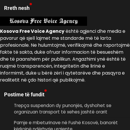
Rreth nesh
Kosova Free Voice Agency
është agjenci dhe media e
pavarur që sjell lajmet me standarde më të larta
profesionale. Ne hulumtojmë, verifikojmë dhe raportojmë
fakte të sakta, duke ofruar informacion të besueshëm
dhe të paanshëm për publikun. Angazhimi ynë është të
ruajmë transparencën, integritetin dhe lirinë e
informimit, duke u bërë zëri i qytetarëve dhe pasqyra e
realitetit në çdo histori që publikojmë.
Postime të fundit
Trepça suspendon dy punonjës, dyshohet se
organizuan transport të xehes jashtë orarit
Pamje e mbeturinave në Fushë Kosovë, banorët
kërkojnë ndërhyrje urgjente