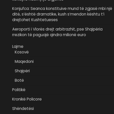
Konjufca: Seanca konstituive mund të zgjasë mbi një
ditë, s’është dramatike, kush s’mendon kështu t’i
drejtohet Kushtetueses
Aeroporti i Vlorës drejt arbitrazhit, pse Shqipëria
rrezikon të paguajë qindra milionë euro
Lajme
Kosovë
Maqedoni
Shqipëri
Botë
Politikë
Kronikë Policore
Shëndetësi