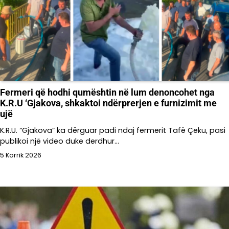
Fermeri që hodhi qumështin në lum denoncohet nga
K.R.U ‘Gjakova, shkaktoi ndërprerjen e furnizimit me
ujë
K.R.U. “Gjakova” ka dërguar padi ndaj fermerit Tafë Çeku, pasi
publikoi një video duke derdhur…
5 Korrik 2026