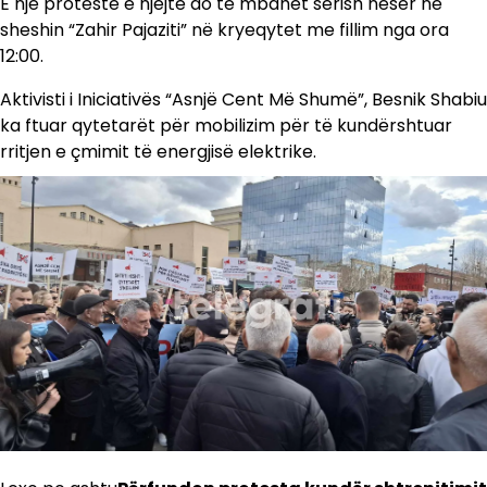
E një protestë e njëjtë do të mbahet sërish nesër në
sheshin “Zahir Pajaziti” në kryeqytet me fillim nga ora
12:00.
Aktivisti i Iniciativës “Asnjë Cent Më Shumë”, Besnik Shabiu
ka ftuar qytetarët për mobilizim për të kundërshtuar
rritjen e çmimit të energjisë elektrike.