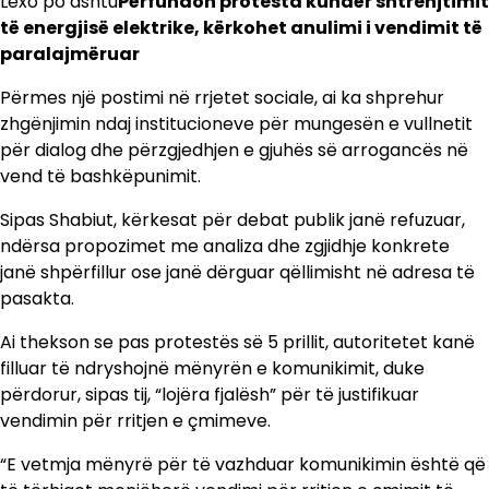
Lexo po ashtu
Përfundon protesta kundër shtrenjtimit
të energjisë elektrike, kërkohet anulimi i vendimit të
paralajmëruar
Përmes një postimi në rrjetet sociale, ai ka shprehur
zhgënjimin ndaj institucioneve për mungesën e vullnetit
për dialog dhe përzgjedhjen e gjuhës së arrogancës në
vend të bashkëpunimit.
Sipas Shabiut, kërkesat për debat publik janë refuzuar,
ndërsa propozimet me analiza dhe zgjidhje konkrete
janë shpërfillur ose janë dërguar qëllimisht në adresa të
pasakta.
Ai thekson se pas protestës së 5 prillit, autoritetet kanë
filluar të ndryshojnë mënyrën e komunikimit, duke
përdorur, sipas tij, “lojëra fjalësh” për të justifikuar
vendimin për rritjen e çmimeve.
“E vetmja mënyrë për të vazhduar komunikimin është që