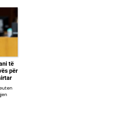
ani të
vës për
irtar
Reuten
qjen