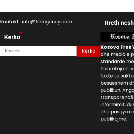
Kontakt : info@kfvagency.com
Rreth nesh
Kerko
Kosova Free 
Kërko
dhe media e p
për:
standarde më 
hulumtojmë, v
fakte të sakta
besueshëm dh
publikun. Ang
transparencën,
informimit, du
dhe pasqyra e 
publikojmë.