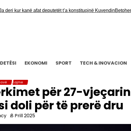
i kur kanë afat deputetët t’a konstituojnë Kuvendin
Betohen depu
DETËSI
EKONOMI
SPORT
TECH & INOVACION
sovë
Lajme
rkimet për 27-vjeçarin
i doli për të prerë dru
ncy
8 Prill 2025