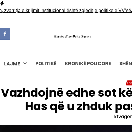
Skip
to
itja e krijimit institucional është zgjedhje politike e VV’së
Ja der
content
POLITIKË
KRONIKË POLICORE
SHËN
LAJME
Ko
Vazhdojnë edhe sot kë
Has që u zhduk pas
kfvage