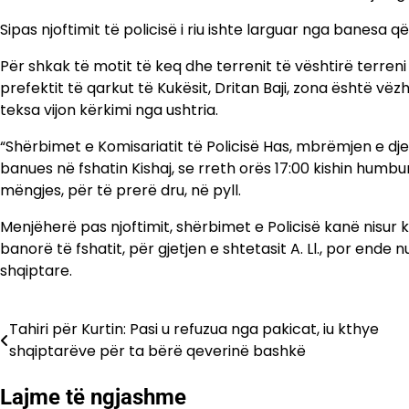
Sipas njoftimit të policisë i riu ishte larguar nga banesa që
Për shkak të motit të keq dhe terrenit të vështirë terreni i
prefektit të qarkut të Kukësit, Dritan Baji, zona është vë
teksa vijon kërkimi nga ushtria.
“Shërbimet e Komisariatit të Policisë Has, mbrëmjen e djesh
banues në fshatin Kishaj, se rreth orës 17:00 kishin humbu
mëngjes, për të prerë dru, në pyll.
Menjëherë pas njoftimit, shërbimet e Policisë kanë nisu
banorë të fshatit, për gjetjen e shtetasit A. Ll., por ende n
shqiptare.
Tahiri për Kurtin: Pasi u refuzua nga pakicat, iu kthye
Lëvizje
shqiptarëve për ta bërë qeverinë bashkë
te
Lajme të ngjashme
postimet