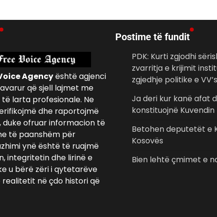
Postime të fundit
PDK: Kurti zgjodhi sëri
zvarritja e krijimit inst
Voice Agency
është agjenci
zgjedhje politike e VV’
avarur që sjell lajmet me
Ja deri kur kanë afat 
të larta profesionale. Ne
konstituojnë Kuvendin
erifikojmë dhe raportojmë
, duke ofruar informacion të
Betohen deputetët e K
e të paanshëm për
Kosovës
azhimi ynë është të ruajmë
 integritetin dhe lirinë e
Bien lehtë çmimet e n
ke u bërë zëri i qytetarëve
realitetit në çdo histori që