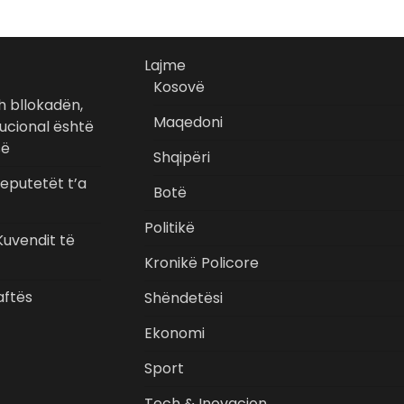
Lajme
Kosovë
sh bllokadën,
Maqedoni
itucional është
së
Shqipëri
deputetët t’a
Botë
Politikë
uvendit të
Kronikë Policore
aftës
Shëndetësi
Ekonomi
Sport
Tech & Inovacion