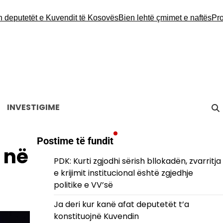
tetët e Kuvendit të Kosovës
Bien lehtë çmimet e naftës
Protestoh
INVESTIGIME
Postime të fundit
 në
PDK: Kurti zgjodhi sërish bllokadën, zvarritja
e krijimit institucional është zgjedhje
politike e VV’së
Ja deri kur kanë afat deputetët t’a
konstituojnë Kuvendin