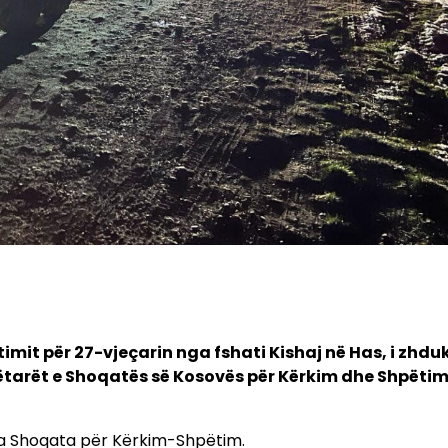
imit për 27-vjeçarin nga fshati Kishaj në Has, i zhdu
 Anëtarët e Shoqatës së Kosovës për Kërkim dhe Shpëtim
nga Shoqata për Kërkim-Shpëtim.