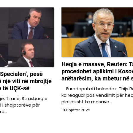
Heqja e masave, Reuten: T
procedohet aplikimi i Koso
 Specialen’, pesë
anëtarësim, ka mbetur në s
 një viti në mbrojtje
e të UÇK-së
Eurodeputeti holandez, Thijs 
ka reaguar pas vendimit për he
gë, Tiranë, Strasburg e
plotësisht të masave…
i i shqiptarëve për
18 Dhjetor 2025
arë…