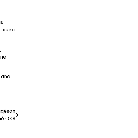
as
atosura
,
 në
e dhe
faqëson
 në OKB