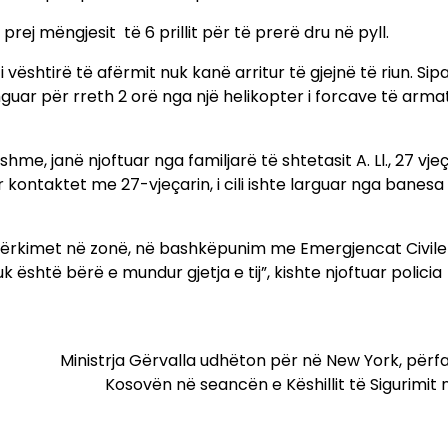
 prej mëngjesit të 6 prillit për të prerë dru në pyll.
 vështirë të afërmit nuk kanë arritur të gjejnë të riun. Sip
zhguar për rreth 2 orë nga një helikopter i forcave të arm
me, janë njoftuar nga familjarë të shtetasit A. Ll., 27 vjeç
r kontaktet me 27-vjeçarin, i cili ishte larguar nga banesa
r kërkimet në zonë, në bashkëpunim me Emergjencat Civil
uk është bërë e mundur gjetja e tij”, kishte njoftuar policia
Ministrja Gërvalla udhëton për në New York, për
Kosovën në seancën e Këshillit të Sigurimit