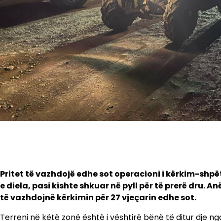
Pritet të vazhdojë edhe sot operacioni i kërkim-shpët
e diela, pasi kishte shkuar në pyll për të prerë dru.
të vazhdojnë kërkimin për 27 vjeçarin edhe sot.
Terreni në këtë zonë është i vështirë bënë të ditur dje 