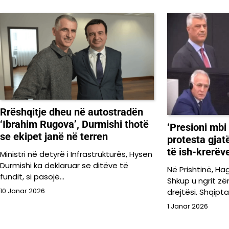
Rrëshqitje dheu në autostradën
‘Ibrahim Rugova’, Durmishi thotë
‘Presioni mbi
se ekipet janë në terren
protesta gjatë
të ish-krerëv
Ministri në detyrë i Infrastrukturës, Hysen
Durmishi ka deklaruar se ditëve të
Në Prishtinë, Ha
fundit, si pasojë…
Shkup u ngrit zër
drejtësi. Shqipt
10 Janar 2026
1 Janar 2026