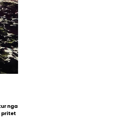
kur nga
 pritet