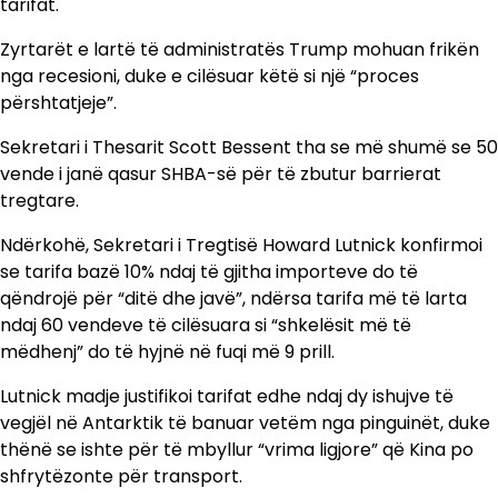
tarifat.
Zyrtarët e lartë të administratës Trump mohuan frikën
nga recesioni, duke e cilësuar këtë si një “proces
përshtatjeje”.
Sekretari i Thesarit Scott Bessent tha se më shumë se 50
vende i janë qasur SHBA-së për të zbutur barrierat
tregtare.
Ndërkohë, Sekretari i Tregtisë Howard Lutnick konfirmoi
se tarifa bazë 10% ndaj të gjitha importeve do të
qëndrojë për “ditë dhe javë”, ndërsa tarifa më të larta
ndaj 60 vendeve të cilësuara si “shkelësit më të
mëdhenj” do të hyjnë në fuqi më 9 prill.
Lutnick madje justifikoi tarifat edhe ndaj dy ishujve të
vegjël në Antarktik të banuar vetëm nga pinguinët, duke
thënë se ishte për të mbyllur “vrima ligjore” që Kina po
shfrytëzonte për transport.