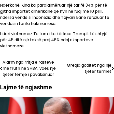
Ndërkohë, Kina ka paralajmëruar një tarifë 34% për të
gjitha importet amerikane që hyn në fuqi më 10 prill,
ndërsa vende si Indonezia dhe Tajvani kanë refuzuar të
vendosin tarifa hakmarrëse.
Lideri vietnamez To Lam i ka kërkuar Trumpit të shtyjë
për 45 ditë një taksë prej 46% ndaj eksporteve
vietnameze.
Alarm nga rritja e rasteve
Lëvizje
Greqia goditet nga një
me fruth në SHBA, vdes një
tjetër tërmet
te
tjetër fëmijë i pavaksinuar
postimet
Lajme të ngjashme