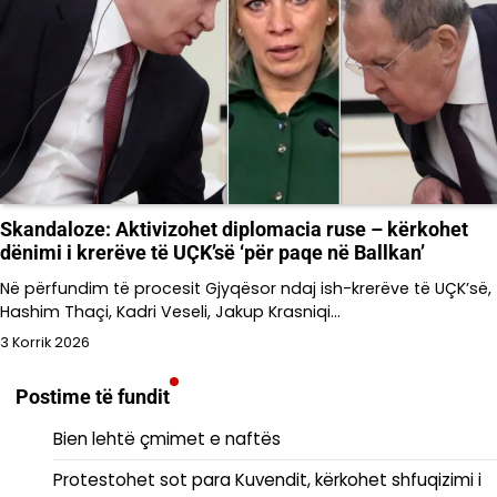
Skandaloze: Aktivizohet diplomacia ruse – kërkohet
dënimi i krerëve të UÇK’së ‘për paqe në Ballkan’
Në përfundim të procesit Gjyqësor ndaj ish-krerëve të UÇK’së,
Hashim Thaçi, Kadri Veseli, Jakup Krasniqi…
3 Korrik 2026
Postime të fundit
Bien lehtë çmimet e naftës
Protestohet sot para Kuvendit, kërkohet shfuqizimi i