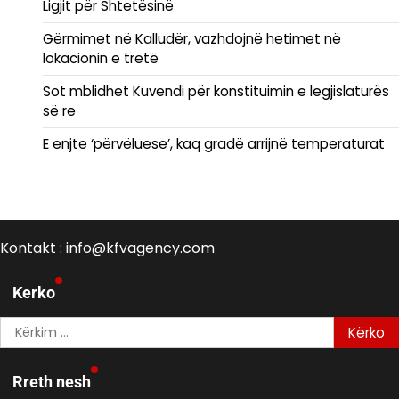
Ligjit për Shtetësinë
Gërmimet në Kalludër, vazhdojnë hetimet në
lokacionin e tretë
Sot mblidhet Kuvendi për konstituimin e legjislaturës
së re
E enjte ‘përvëluese’, kaq gradë arrijnë temperaturat
Kontakt : info@kfvagency.com
Kerko
Kërko
për:
Rreth nesh