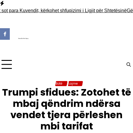
Skip
to
ara Kuvendit, kërkohet shfuqizimi i Ligjit për Shtetësinë
Gërmimet
content
Botë
Lajme
Trumpi sfidues: Zotohet të
mbaj qëndrim ndërsa
vendet tjera përleshen
mbi tarifat