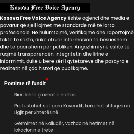
Kosova Free Voice Agency
është agjenci dhe media e
pavarur që sjell lajmet me standarde më të larta
profesionale. Ne hulumtojmë, verifikojmë dhe raportojmë
fakte të sakta, duke ofruar informacion të besueshëm
dhe të paanshëm për publikun. Angazhimi ynë është të
ruajmë transparencën, integritetin dhe lirinë e
informimit, duke u bërë zëri i qytetarëve dhe pasqyra e
realitetit në çdo histori që publikojmë.
Postime të fundit
Bien lehtë çmimet e naftës
Protestohet sot para Kuvendit, kërkohet shfuqizimi i
Ligjit për Shtetësinë
Gërmimet në Kalludër, vazhdojnë hetimet në
lokacionin e tretë