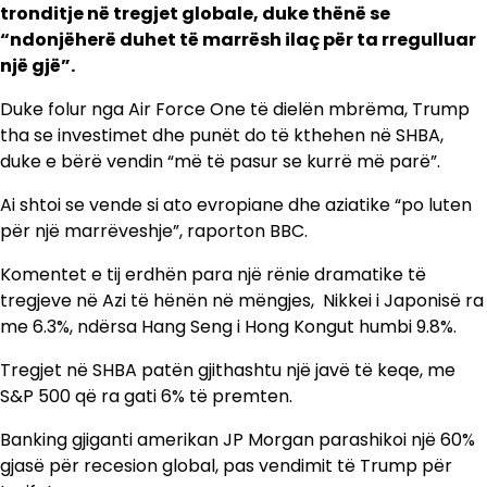
tronditje në tregjet globale, duke thënë se
“ndonjëherë duhet të marrësh ilaç për ta rregulluar
një gjë”.
Duke folur nga Air Force One të dielën mbrëma, Trump
tha se investimet dhe punët do të kthehen në SHBA,
duke e bërë vendin “më të pasur se kurrë më parë”.
Ai shtoi se vende si ato evropiane dhe aziatike “po luten
për një marrëveshje”, raporton BBC.
Komentet e tij erdhën para një rënie dramatike të
tregjeve në Azi të hënën në mëngjes, Nikkei i Japonisë ra
me 6.3%, ndërsa Hang Seng i Hong Kongut humbi 9.8%.
Tregjet në SHBA patën gjithashtu një javë të keqe, me
S&P 500 që ra gati 6% të premten.
Banking gjiganti amerikan JP Morgan parashikoi një 60%
gjasë për recesion global, pas vendimit të Trump për