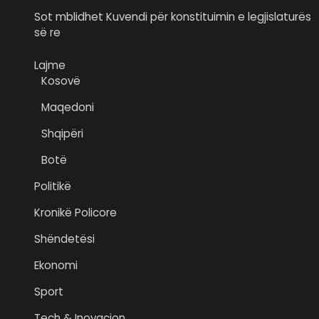
Sot mblidhet Kuvendi për konstituimin e legjislaturës
së re
Lajme
Kosovë
Maqedoni
Shqipëri
Botë
Politikë
Kronikë Policore
Shëndetësi
Ekonomi
Sport
Tech & Inovacion