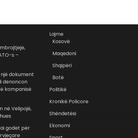
Lajme
Kosovë
 mbrojtjeje,
Maqedoni
NATO-s –
Shqipëri
a një dokument
Botë
lli denoncon
 të kompanisë
Politikë
Kronikë Policore
 në Velipojë,
Shëndetësi
shues
Ekonomi
bai godet për
ërvjeçare
Sport