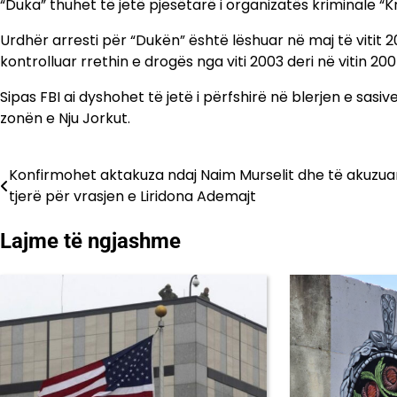
“Duka” thuhet të jetë pjesëtarë i organizatës kriminale “K
Urdhër arresti për “Dukën” është lëshuar në maj të vitit 
kontrolluar rrethin e drogës nga viti 2003 deri në vitin 200
Sipas FBI ai dyshohet të jetë i përfshirë në blerjen e s
zonën e Nju Jorkut.
Konfirmohet aktakuza ndaj Naim Murselit dhe të akuzua
Lëvizje
tjerë për vrasjen e Liridona Ademajt
te
Lajme të ngjashme
postimet