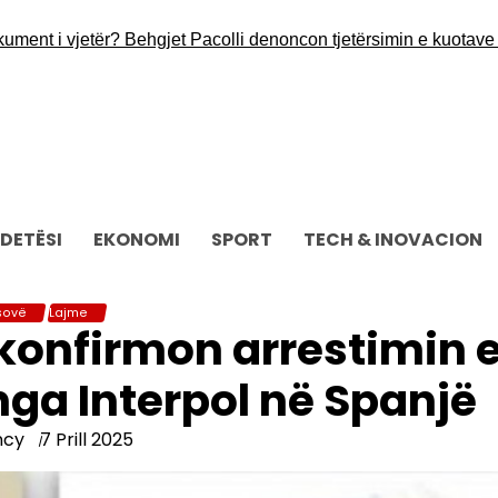
i vjetër? Behgjet Pacolli denoncon tjetërsimin e kuotave të kom
DETËSI
EKONOMI
SPORT
TECH & INOVACION
sovë
Lajme
 konfirmon arrestimin 
nga Interpol në Spanjë
ncy
7 Prill 2025