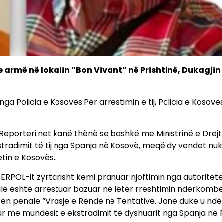
me armë në lokalin “Bon Vivant” në Prishtinë, Dukagjin
ga Policia e Kosovës.Për arrestimin e tij, Policia e Kosovë
 Reporteri.net kanë thënë se bashkë me Ministrinë e Drejt
tradimit të tij nga Spanja në Kosovë, meqë dy vendet nu
tin e Kosovës..
TERPOL-it zyrtarisht kemi pranuar njoftimin nga autoritet
 fjalë është arrestuar bazuar në letër rreshtimin ndërkomb
prën penale “Vrasje e Rëndë në Tentativë. Janë duke u nd
ur me mundësit e ekstradimit të dyshuarit nga Spanja në R