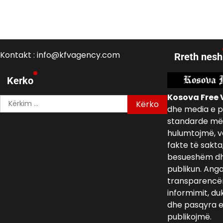
Kontakt : info@kfvagency.com
Rreth nesh
Kerko
Kosova Free 
Kërko
dhe media e p
për:
standarde më 
hulumtojmë, v
fakte të sakta
besueshëm dh
publikun. Ang
transparencën,
informimit, du
dhe pasqyra e 
publikojmë.