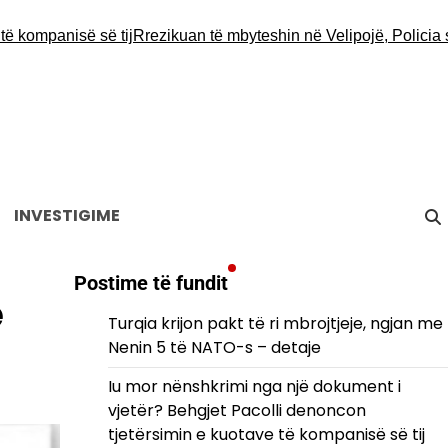
panisë së tij
Rrezikuan të mbyteshin në Velipojë, Policia shpët
INVESTIGIME
Postime të fundit
e
Turqia krijon pakt të ri mbrojtjeje, ngjan me
Nenin 5 të NATO-s – detaje
Iu mor nënshkrimi nga një dokument i
vjetër? Behgjet Pacolli denoncon
tjetërsimin e kuotave të kompanisë së tij