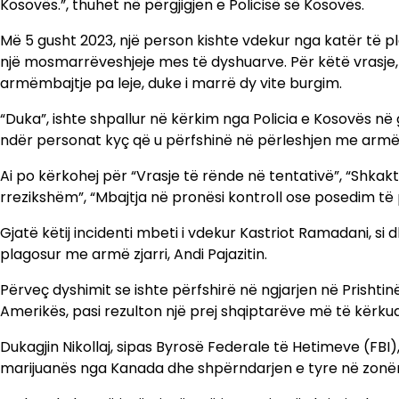
Kosovës.”, thuhet në përgjigjen e Policisë së Kosovës.
Më 5 gusht 2023, një person kishte vdekur nga katër të pl
një mosmarrëveshjeje mes të dyshuarve. Për këtë vrasje, An
armëmbajtje pa leje, duke i marrë dy vite burgim.
“Duka”, ishte shpallur në kërkim nga Policia e Kosovës në 
ndër personat kyç që u përfshinë në përleshjen me armë n
Ai po kërkohej për “Vrasje të rënde në tentativë”, “Shkakt
rrezikshëm”, “Mbajtja në pronësi kontroll ose posedim të
Gjatë këtij incidenti mbeti i vdekur Kastriot Ramadani, s
plagosur me armë zjarri, Andi Pajazitin.
Përveç dyshimit se ishte përfshirë në ngjarjen në Prishti
Amerikës, pasi rezulton një prej shqiptarëve më të kërkua
Dukagjin Nikollaj, sipas Byrosë Federale të Hetimeve (FBI)
marijuanës nga Kanada dhe shpërndarjen e tyre në zonë