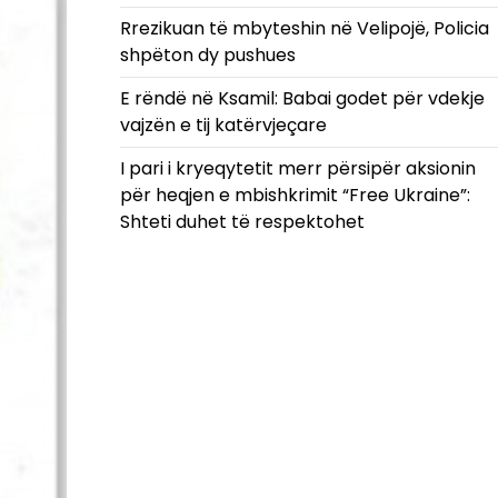
Rrezikuan të mbyteshin në Velipojë, Policia
shpëton dy pushues
E rëndë në Ksamil: Babai godet për vdekje
vajzën e tij katërvjeçare
I pari i kryeqytetit merr përsipër aksionin
për heqjen e mbishkrimit “Free Ukraine”:
Shteti duhet të respektohet