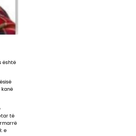
s është
ësisë
k kanë
e
ëtar të
ërmarrë
. e