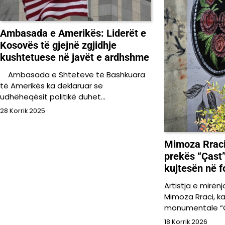
Ambasada e Amerikës: Liderët e
Kosovës të gjejnë zgjidhje
kushtetuese në javët e ardhshme
Ambasada e Shteteve të Bashkuara
të Amerikës ka deklaruar se
udhëheqësit politikë duhet…
28 Korrik 2025
Mimoza Rraci 
prekës “Çast”
kujtesën në fo
Artistja e mirën
Mimoza Rraci, ka
monumentale “Ça
18 Korrik 2026