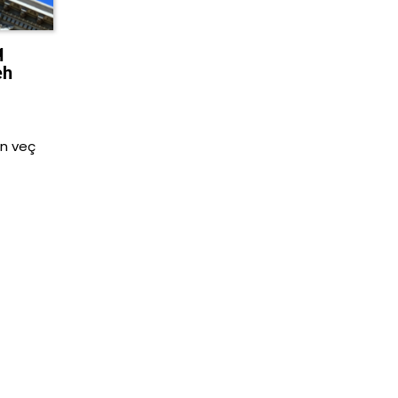
q
eh
n veç