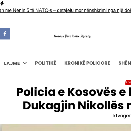
Skip
to
e Nenin 5 të NATO-s – detaje
Iu mor nënshkrimi nga një dokument 
content
POLITIKË
KRONIKË POLICORE
SHËN
LAJME
Ko
Policia e Kosovës e
Dukagjin Nikollës 
kfvage