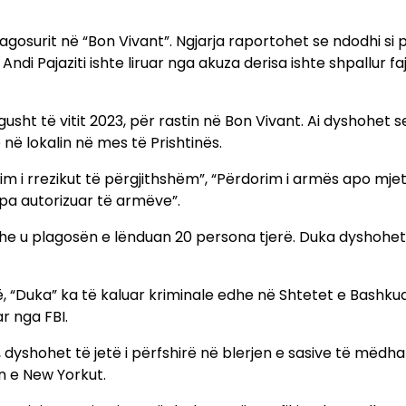
agosurit në “Bon Vivant”. Ngjarja raportohet se ndodhi si 
di Pajaziti ishte liruar nga akuza derisa ishte shpallur fa
gusht të vitit 2023, për rastin në Bon Vivant. Ai dyshohet 
ë lokalin në mes të Prishtinës.
im i rrezikut të përgjithshëm”, “Përdorim i armës apo mjet
 pa autorizuar të armëve”.
i dhe u plagosën e lënduan 20 persona tjerë. Duka dyshohet
në, “Duka” ka të kaluar kriminale edhe në Shtetet e Bashku
r nga FBI.
, dyshohet të jetë i përfshirë në blerjen e sasive të mëdha
n e New Yorkut.