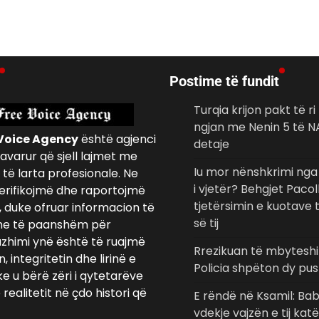
Postime të fundit
Turqia krijon pakt të ri
ngjan me Nenin 5 të 
Voice Agency
është agjenci
detaje
avarur që sjell lajmet me
Iu mor nënshkrimi ng
të larta profesionale. Ne
i vjetër? Behgjet Paco
erifikojmë dhe raportojmë
tjetërsimin e kuotave
, duke ofruar informacion të
së tij
e të paanshëm për
azhimi ynë është të ruajmë
Rrezikuan të mbyteshin
 integritetin dhe lirinë e
Policia shpëton dy pu
ke u bërë zëri i qytetarëve
realitetit në çdo histori që
E rëndë në Ksamil: Ba
vdekje vajzën e tij kat