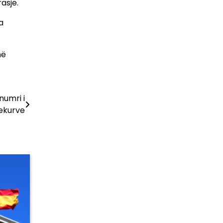
asje.
a
në
numri i
ekurve