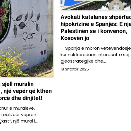
Avokati katalanas shpërfa
hipokrizinë e Spanjës: E nj
Palestinën se i konvenon,
Kosovën jo
Spanja e mbron vetëvendosje
kur nuk kërcënon interesat e saj
gjeostrategjike dhe…
18 Shtator 2025
sjell muralin
, një vepër që kthen
rcë dhe dinjitet!
johur e muraleve,
 realizuar veprën
st”, një mural i…