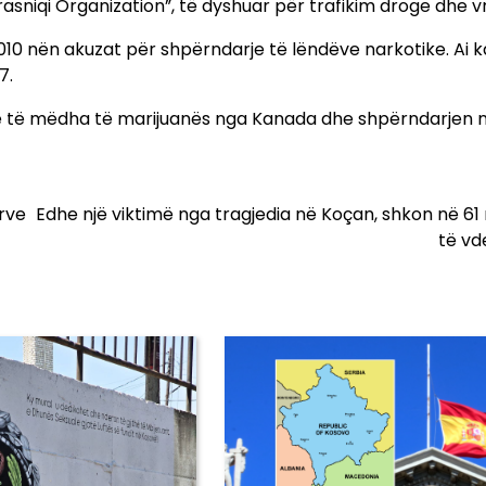
rasniqi Organization”, të dyshuar për trafikim droge dhe vr
2010 nën akuzat për shpërndarje të lëndëve narkotike. Ai k
7.
asive të mëdha të marijuanës nga Kanada dhe shpërndarjen 
rve
Edhe një viktimë nga tragjedia në Koçan, shkon në 61 
të vd