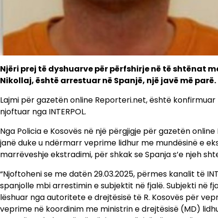
Njëri prej të dyshuarve për përfshirje në të shtënat 
Nikollaj, është arrestuar në Spanjë, një javë më parë.
Lajmi për gazetën online Reporteri.net, është konfirmuar n
njoftuar nga INTERPOL.
Nga Policia e Kosovës në një përgjigje për gazetën online
janë duke u ndërmarr veprime lidhur me mundësinë e eks
marrëveshje ekstradimi, për shkak se Spanja s’e njeh shte
“Njoftoheni se me datën 29.03.2025, përmes kanalit të IN
spanjolle mbi arrestimin e subjektit në fjalë. Subjekti në
lëshuar nga autoritete e drejtësisë të R. Kosovës për ve
veprime në koordinim me ministrin e drejtësisë (MD) lidh