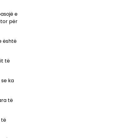
pasojë e
jtor për
se është
it të
 se ka
ara të
 të