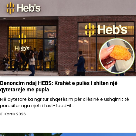
Denoncim ndaj HEBS: Krahët e pulës i shiten një
qytetareje me pupla
Një qytetare ka ngritur shqetësim për cilësinë e ushqimit të
porositur nga rrjeti i fast-food-it…
31 Korrik 2026