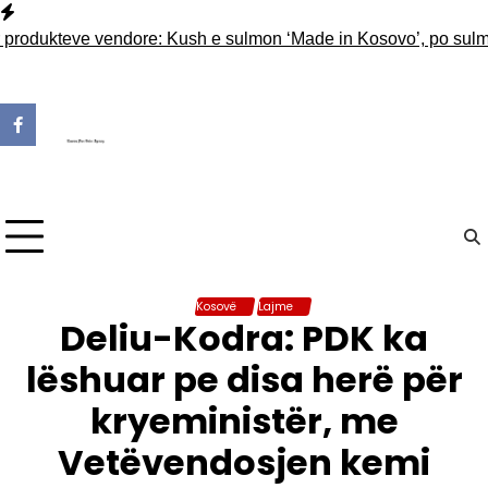
Skip
to
dukteve vendore: Kush e sulmon ‘Made in Kosovo’, po sulmon 
content
Kosovë
Lajme
Deliu-Kodra: PDK ka
lëshuar pe disa herë për
kryeministër, me
Vetëvendosjen kemi