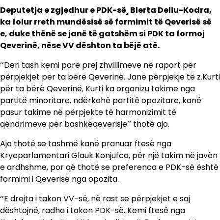
Deputetja e zgjedhur e PDK-së¸ Blerta Deliu-Kodra,
ka folur rreth mundësisë së formimit të Qeverisë së
e, duke thënë se janë të gatshëm si PDK ta formoj
Qeverinë, nëse VV dështon ta bëjë atë.
‘’Deri tash kemi parë prej zhvillimeve në raport për
përpjekjet për ta bërë Qeverinë. Janë përpjekje të z.Kurti
për ta bërë Qeverinë, Kurti ka organizu takime nga
partitë minoritare, ndërkohë partitë opozitare, kanë
pasur takime në përpjekte të harmonizimit të
qëndrimeve për bashkëqeverisje’’ thotë ajo.
Ajo thotë se tashmë kanë pranuar ftesë nga
Kryeparlamentari Glauk Konjufca, për një takim në javën
e ardhshme, por që thotë se preferenca e PDK-së është
formimi i Qeverisë nga opozita.
‘’E drejta i takon VV-së, në rast se përpjekjet e saj
dështojnë, radha i takon PDK-së. Kemi ftesë nga