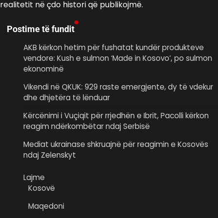
realitetit në çdo histori që publikojmë.
Postime të fundit
AKB kërkon hetim për fushatat kundër produkteve
vendore: Kush e sulmon ‘Made in Kosovo’, po sulmon
ekonominë
Vikendi në QKUK: 929 raste emergjente, dy të vdekur
dhe dhjetëra të lënduar
Kërcënimi i Vuçiqit për rrjedhën e Ibrit, Pacolli kërkon
reagim ndërkombëtar ndaj Serbisë
Mediat ukrainase shkruajnë për reagimin e Kosovës
ndaj Zelenskyt
Lajme
Kosovë
Maqedoni