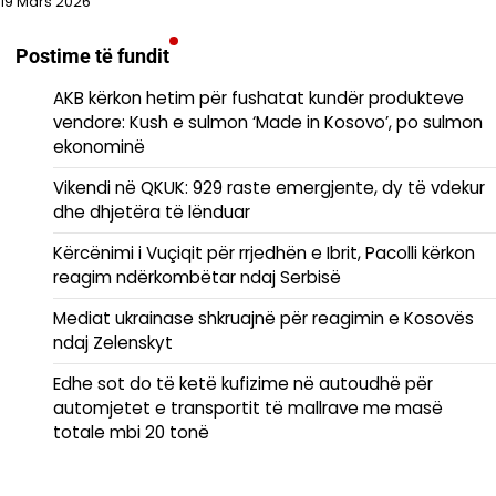
19 Mars 2026
Postime të fundit
AKB kërkon hetim për fushatat kundër produkteve
vendore: Kush e sulmon ‘Made in Kosovo’, po sulmon
ekonominë
Vikendi në QKUK: 929 raste emergjente, dy të vdekur
dhe dhjetëra të lënduar
Kërcënimi i Vuçiqit për rrjedhën e Ibrit, Pacolli kërkon
reagim ndërkombëtar ndaj Serbisë
Mediat ukrainase shkruajnë për reagimin e Kosovës
ndaj Zelenskyt
Edhe sot do të ketë kufizime në autoudhë për
automjetet e transportit të mallrave me masë
totale mbi 20 tonë