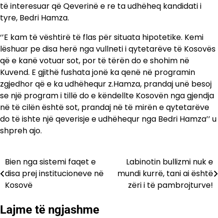
të interesuar që Qeverinë e re ta udhëheq kandidati i
tyre, Bedri Hamza.
‘’E kam të vështirë të flas për situata hipotetike. Kemi
lëshuar pe disa herë nga vullneti i qytetarëve të Kosovës
që e kanë votuar sot, por të tërën do e shohim në
Kuvend. E gjithë fushata jonë ka qenë në programin
zgjedhor që e ka udhëhequr z.Hamza, prandaj unë besoj
se një program i tillë do e këndellte Kosovën nga gjendja
në të cilën është sot, prandaj në të mirën e qytetarëve
do të ishte një qeverisje e udhëhequr nga Bedri Hamza’’ u
shpreh ajo.
Bien nga sistemi faqet e
Labinotin bullizmi nuk e
Lëvizje
disa prej institucioneve në
mundi kurrë, tani ai është
te
Kosovë
zëri i të pambrojturve!
postimet
Lajme të ngjashme