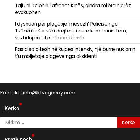
Tajfuni Dolphin i afrohet Kinës, qindra mijëra njerëz
evakuohen
I dyshuari për plagosje ‘mesazh’ Policisë nga
TikToku’u: Kur s’ka drejtësi, unë e kom trunin tem,
vazhdoj në atë temën temen
Pas disa ditësh në kujdes intensiv, një burrë nuk arrin
t’u mbijetojë plagëve nga aksidenti
Kontakt : info@kfvagency.com
Kerko
Kërko
për:
Rreth nesh