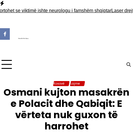
Skip
to
t se viktimë ishte neurologu i famshëm shqiptar
Laser drejt aero
content
Kosovë
Lajme
Osmani kujton masakrën
e Polacit dhe Qabiqit: E
vërteta nuk guxon të
harrohet