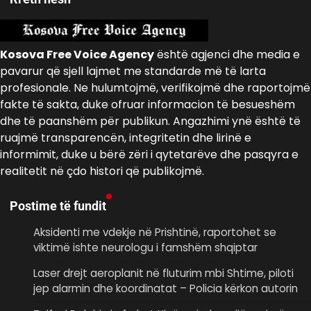
Kosova Free Voice Agency
është agjenci dhe media e
pavarur që sjell lajmet me standarde më të larta
profesionale. Ne hulumtojmë, verifikojmë dhe raportojmë
fakte të sakta, duke ofruar informacion të besueshëm
dhe të paanshëm për publikun. Angazhimi ynë është të
ruajmë transparencën, integritetin dhe lirinë e
informimit, duke u bërë zëri i qytetarëve dhe pasqyra e
realitetit në çdo histori që publikojmë.
Postime të fundit
Aksidenti me vdekje në Prishtinë, raportohet se
viktimë ishte neurologu i famshëm shqiptar
Laser drejt aeroplanit në fluturim mbi Shtime, piloti
jep alarmin dhe koordinatat – Policia kërkon autorin