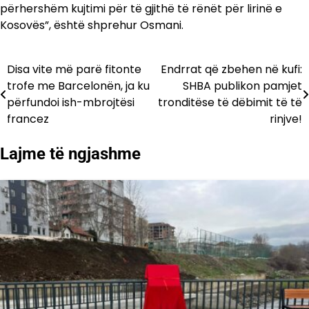
përhershëm kujtimi për të gjithë të rënët për lirinë e
Kosovës”, është shprehur Osmani.
Disa vite më parë fitonte
Endrrat që zbehen në kufi:
Lëvizje
trofe me Barcelonën, ja ku
SHBA publikon pamjet
te
përfundoi ish-mbrojtësi
tronditëse të dëbimit të të
francez
rinjve!
postimet
Lajme të ngjashme