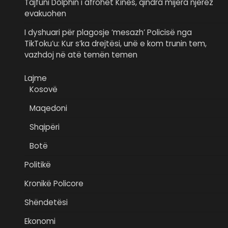
Tajfuni Dolphin i afrohet Kinës, qindra mijëra njerëz
evakuohen
I dyshuari për plagosje ‘mesazh’ Policisë nga
TikToku’u: Kur s’ka drejtësi, unë e kom trunin tem,
vazhdoj në atë temën temen
Lajme
Kosovë
Maqedoni
Shqipëri
Botë
Politikë
Kronikë Policore
Shëndetësi
Ekonomi