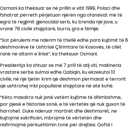
Osmani ka theksuar se në prillin e vitit 1999, Polaci dhe
fshatrat përreth përjetuan njërën nga ofansivat më të
egra të regjimit gjenocidal serb, ku brenda një jave, u
vranë 78 civilë shqiptarë, burra, gra e fëmijë.
“Sot përulemi me nderim të thellë edhe para kujtimit të 8
dëshmorëve të Ushtrisë Çlirimtare të Kosovës, të cilët
ranë në altarin e lirisë”, ka theksuar Osmani.
Presidentja ka shtuar se më 7 prill të atij viti, makineria
vrastare serbe sulmoi edhe Qabiqin, ku ekzekutoi 10
civilë, në një tjetër krim që dëshmon përmasat e terrorit
që ushtrohej mbi popullsinë shqiptare në atë kohë.
“Këto masakra nuk janë vetëm kujtime të dhimbshme,
por pjesë e historisë sonë, e të vërtetës që nuk guxon të
harrohet. Duke nderuar martirët dhe dëshmorët, ne
kujtojmë sakrificën, mbrojmë të vërtetën dhe
riafirmojmë përkushtimin tonë për drejtësi. Qoftë i