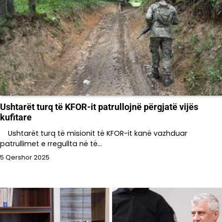
Ushtarët turq të KFOR-it patrullojnë përgjatë vijës
kufitare
Ushtarët turq të misionit të KFOR-it kanë vazhduar
patrullimet e rregullta në të…
5 Qershor 2025