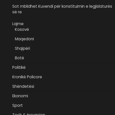
Sot mblidhet Kuvendi për konstituimin e legjislaturës
së re
Lajme
Kosovë
Maqedoni
Shqipëri
Botë
Politikë
Kronikë Policore
Shëndetësi
Ekonomi
Sport
Tech & Inovacion