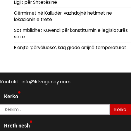
Ligjit për Shtetësinë
Gërmimet në Kalludër, vazhdojnë hetimet në
lokacionin e tretë
Sot mblidhet Kuvendi për konstituimin e legjislaturës
së re
E enjte ‘përvëluese’, kaq gradë arrijnë temperaturat
Kontakt : info@kfvagency.com
Kerko
Kërko
për:
Rreth nesh