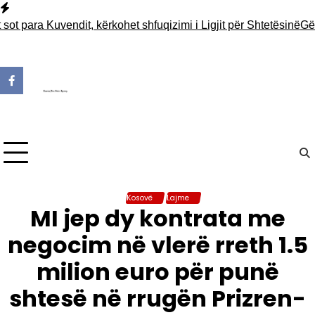
Skip
to
ara Kuvendit, kërkohet shfuqizimi i Ligjit për Shtetësinë
Gërmimet
content
Kosovë
Lajme
MI jep dy kontrata me
negocim në vlerë rreth 1.5
milion euro për punë
shtesë në rrugën Prizren-