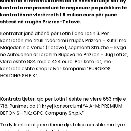
Ministria e Infrastukturës do të nënshkruajë sot dy
kontrata me procedurë të negocuar pa publikim të
kontratës në vlerë rreth 1.5 milion euro për punë
shtesë në rrugën Prizren-Tetovë.
Kontratat janë dhënë për Lotin 1 dhe Lotin 3. Për
kontratën me titull “Ndërtimi i rrugës Prizren – Kufiri me
Maqedonin e Veriut (Tetovë), segmenti Struzhë – Kyçja
në Autoudhën dr.Ibrahim Rugova në Prizren – Jug Loti 3”,
vlera është 834 mijë e 424 euro. Për këtë lot, me
kontratë është shëprblyer kompania “EUROKOS
HOLDING SH.P.K”.
Kontrata tjetër, ajo për Lotin 1 është në vlerë 653 mijë e
715. Punimet do t’i kryej konsorciumi “4 A-M; PREMIUM
BETON SH.P.K.; GPG Company Sh.p.k”.
Të dy kontratat janë dhënë dje, teksa nënshkrimi i tyre