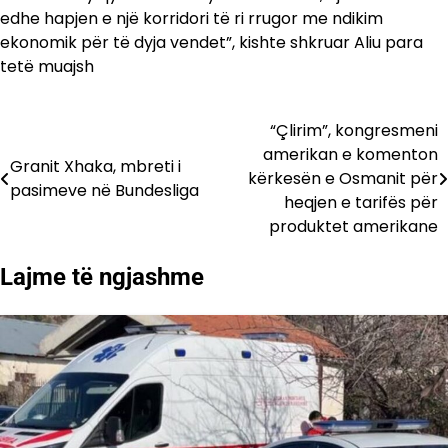
edhe hapjen e një korridori të ri rrugor me ndikim
ekonomik për të dyja vendet”, kishte shkruar Aliu para
tetë muajsh
“Çlirim”, kongresmeni
Lëvizje
amerikan e komenton
Granit Xhaka, mbreti i
te
kërkesën e Osmanit për
pasimeve në Bundesliga
heqjen e tarifës për
postimet
produktet amerikane
Lajme të ngjashme