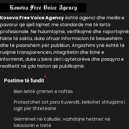
Kosova Free Voice Agency
është agjenci dhe media e
pavarur që sjell lajmet me standarde më të larta
profesionale. Ne hulumtojmë, verifikojmë dhe raportojmë
fakte të sakta, duke ofruar informacion të besueshëm
dhe të paanshëm për publikun. Angazhimi ynë është të
ruajmë transparencën, integritetin dhe lirinë e
informimit, duke u bërë zëri i qytetarëve dhe pasqyra e
realitetit në çdo histori që publikojmë.
Postime të fundit
Bien lehtë çmimet e naftës
Protestohet sot para Kuvendit, kërkohet shfuqizimi i
Ligjit për Shtetësinë
Gërmimet në Kalludër, vazhdojnë hetimet në
lokacionin e tretë