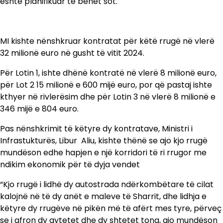
është planifikuar të bëhet sot.
MI kishte nënshkruar kontratat për këtë rrugë në vlerë
32 milionë euro në gusht të vitit 2024.
Për Lotin 1, ishte dhënë kontratë në vlerë 8 milionë euro,
për Lot 2 15 milionë e 600 mijë euro, por që pastaj ishte
kthyer në rivlerësim dhe për Lotin 3 në vlerë 8 milionë e
346 mijë e 804 euro.
Pas nënshkrimit të këtyre dy kontratave, Ministri i
Infrastukturës, Libur Aliu, kishte thënë se ajo kjo rrugë
mundëson edhe hapjen e një korridori të ri rrugor me
ndikim ekonomik për të dyja vendet
“Kjo rrugë i lidhë dy autostrada ndërkombëtare të cilat
kalojnë në të dy anët e maleve të Sharrit, dhe lidhja e
këtyre dy rrugëve në pikën më të afërt mes tyre, përveç
se i afron dy qytetet dhe dy shtetet tona, ajo mundëson