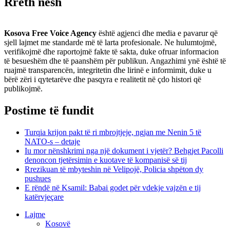
Rreth nesh
Kosova Free Voice Agency
është agjenci dhe media e pavarur që
sjell lajmet me standarde më të larta profesionale. Ne hulumtojmë,
verifikojmë dhe raportojmë fakte të sakta, duke ofruar informacion
të besueshëm dhe të paanshëm për publikun. Angazhimi ynë është të
ruajmë transparencën, integritetin dhe lirinë e informimit, duke u
bërë zëri i qytetarëve dhe pasqyra e realitetit në çdo histori që
publikojmë.
Postime të fundit
Turqia krijon pakt të ri mbrojtjeje, ngjan me Nenin 5 të
NATO-s – detaje
Iu mor nënshkrimi nga një dokument i vjetër? Behgjet Pacolli
denoncon tjetërsimin e kuotave të kompanisë së tij
Rrezikuan të mbyteshin në Velipojë, Policia shpëton dy
pushues
E rëndë në Ksamil: Babai godet për vdekje vajzën e tij
katërvjeçare
Lajme
Kosovë