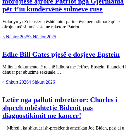
mbrojtëse ajrore Patriot nga Gjermania
për t’iu kundërvënë sulmeve ruse
Volodymyr Zelensky u është lutur partnerëve perëndimorë që të
ofrojnë më shumë sisteme raketore Patriot,…
3 Nëntor 2025
3 Nëntor 2025
Edhe Bill Gates pjesë e dosjeve Epstein
Miliona dokumente të reja të lidhura me Jeffrey Epstein, financieri i
dënuar për abuzime seksuale,…
4 Shkurt 2026
4 Shkurt 2026
Letër nga pallati mbretëror: Charles i
shpreh mbështetje Bidenit pas
diagnostikimit me kancer!
Mbreti i ka shkruar ish-presidentit amerikan Joe Biden, pasi ai u