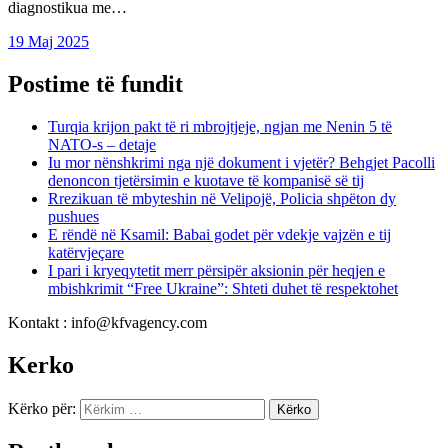
diagnostikua me…
19 Maj 2025
Postime të fundit
Turqia krijon pakt të ri mbrojtjeje, ngjan me Nenin 5 të
NATO-s – detaje
Iu mor nënshkrimi nga një dokument i vjetër? Behgjet Pacolli
denoncon tjetërsimin e kuotave të kompanisë së tij
Rrezikuan të mbyteshin në Velipojë, Policia shpëton dy
pushues
E rëndë në Ksamil: Babai godet për vdekje vajzën e tij
katërvjeçare
I pari i kryeqytetit merr përsipër aksionin për heqjen e
mbishkrimit “Free Ukraine”: Shteti duhet të respektohet
Kontakt : info@kfvagency.com
Kerko
Kërko për: