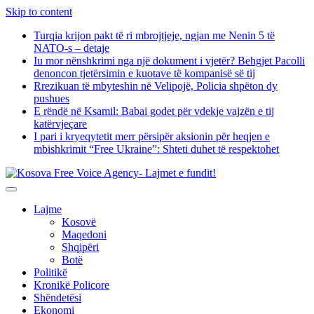
Skip to content
Turqia krijon pakt të ri mbrojtjeje, ngjan me Nenin 5 të
NATO-s – detaje
Iu mor nënshkrimi nga një dokument i vjetër? Behgjet Pacolli
denoncon tjetërsimin e kuotave të kompanisë së tij
Rrezikuan të mbyteshin në Velipojë, Policia shpëton dy
pushues
E rëndë në Ksamil: Babai godet për vdekje vajzën e tij
katërvjeçare
I pari i kryeqytetit merr përsipër aksionin për heqjen e
mbishkrimit “Free Ukraine”: Shteti duhet të respektohet
Lajme
Kosovë
Maqedoni
Shqipëri
Botë
Politikë
Kronikë Policore
Shëndetësi
Ekonomi