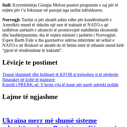
Itali:
Kryeministrja Giorgia Meloni pastroi programin e saj për të
enjten për t’u fokusuar në pasojat nga tarifat ndëshkuese.
Norvegji:
Tarifat si për aleatët ashtu edhe për kundërshtarët e
Amerikës mund të shkelin një nen të traktatit të NATO-s që
urdhëron anëtarët e aleancës të promovojnë stabilitetin ekonomik
dhe bashkëpunimin, tha të enjten ministri i jashtëm i Norvegjisë.
Espen Barth Eide u tha gazetarëve ndërsa mbërrinte në selinë e
NATO-s në Bruksel se aleatët do të bënin mirë të mbanin mend këtë
“pjesë të rëndësishme të traktatit”.
Lëvizje te postimet
Trupat shqiptarë dhe bullgarë të KFOR-it trajnohen si të përdorin
flutaraket në kohë të trazirave
Kinolli i PREBK-së: S’kemi vija të kuqe për asnjë subjekt politik
Lajme të ngjashme
Ukraina merr më shumë sisteme