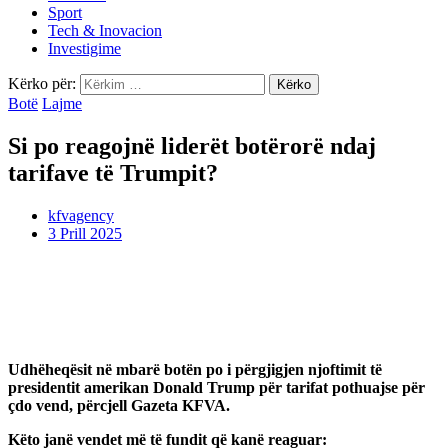
Sport
Tech & Inovacion
Investigime
Kërko për:
Botë
Lajme
Si po reagojnë liderët botërorë ndaj
tarifave të Trumpit?
kfvagency
3 Prill 2025
Udhëheqësit në mbarë botën po i përgjigjen njoftimit të
presidentit amerikan Donald Trump për tarifat pothuajse për
çdo vend, përcjell Gazeta KFVA.
Këto janë vendet më të fundit që kanë reaguar: