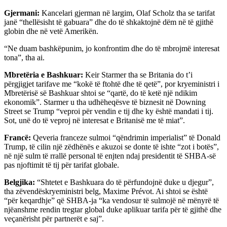
Gjermani:
Kancelari gjerman në largim, Olaf Scholz tha se tarifat
janë “thellësisht të gabuara” dhe do të shkaktojnë dëm në të gjithë
globin dhe në vetë Amerikën.
“Ne duam bashkëpunim, jo ​​konfrontim dhe do të mbrojmë interesat
tona”, tha ai.
Mbretëria e Bashkuar:
Keir Starmer tha se Britania do t’i
përgjigjet tarifave me “kokë të ftohtë dhe të qetë”, por kryeministri i
Mbretërisë së Bashkuar shtoi se “qartë, do të ketë një ndikim
ekonomik”. Starmer u tha udhëheqësve të biznesit në Downing
Street se Trump “veproi për vendin e tij dhe ky është mandati i tij.
Sot, unë do të veproj në interesat e Britanisë me të miat”.
Francë:
Qeveria franceze sulmoi “qëndrimin imperialist” të Donald
Trump, të cilin një zëdhënës e akuzoi se donte të ishte “zot i botës”,
në një sulm të rrallë personal të enjten ndaj presidentit të SHBA-së
pas njoftimit të tij për tarifat globale.
Belgjika:
“Shtetet e Bashkuara do të përfundojnë duke u djegur”,
tha zëvendëskryeministri belg, Maxime Prévot. Ai shtoi se është
“për keqardhje” që SHBA-ja “ka vendosur të sulmojë në mënyrë të
njëanshme rendin tregtar global duke aplikuar tarifa për të gjithë dhe
veçanërisht për partnerët e saj”.