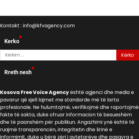
Kontakt : info@kfvagency.com
Kerko
Kërko
për:
Rreth nesh
Kosova Free Voice Agency
është agjenci dhe media e
pavarur që sjell lajmet me standarde më të larta
profesionale. Ne hulumtojmë, verifikojmë dhe raportojmë
fakte të sakta, duke ofruar informacion të besueshëm
dhe të paanshëm për publikun. Angazhimi ynë është të
ruajmë transparencën, integritetin dhe lirinë e
informimit, duke u bërë zëri i qytetarëve dhe pasqyra e