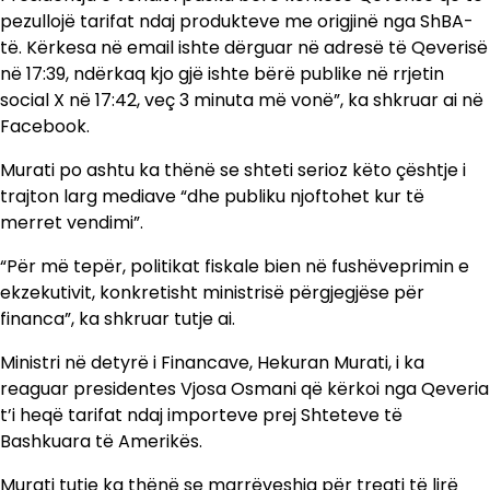
pezullojë tarifat ndaj produkteve me origjinë nga ShBA-
të. Kërkesa në email ishte dërguar në adresë të Qeverisë
në 17:39, ndërkaq kjo gjë ishte bërë publike në rrjetin
social X në 17:42, veç 3 minuta më vonë”, ka shkruar ai në
Facebook.
Murati po ashtu ka thënë se shteti serioz këto çështje i
trajton larg mediave “dhe publiku njoftohet kur të
merret vendimi”.
“Për më tepër, politikat fiskale bien në fushëveprimin e
ekzekutivit, konkretisht ministrisë përgjegjëse për
financa”, ka shkruar tutje ai.
Ministri në detyrë i Financave, Hekuran Murati, i ka
reaguar presidentes Vjosa Osmani që kërkoi nga Qeveria
t’i heqë tarifat ndaj importeve prej Shteteve të
Bashkuara të Amerikës.
Murati tutje ka thënë se marrëveshja për tregti të lirë