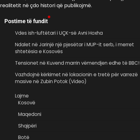
realitetit në çdo histori që publikojmë.
Postime të fundit
Vdes ish-luftëtari i UÇK-së Avni Hoxha
Ndalet në Jarinjë një pjesëtar i MUP-it serb, i merret
shtetësia e Kosovës
Tensionet në Kuvend marrin vëmendjen edhe të BBC!
Vazhdojnë kërkimet në lokacionin e tretë për varrezë
masive në Zubin Potok (Video)
Lajme
Kosovë
Maqedoni
Shqipëri
Botë