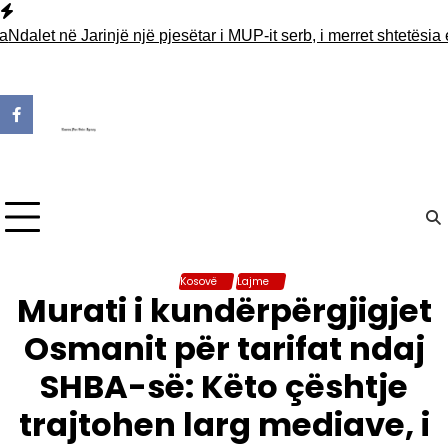
Skip
to
alet në Jarinjë një pjesëtar i MUP-it serb, i merret shtetësia e 
content
Kosovë
Lajme
Murati i kundërpërgjigjet
Osmanit për tarifat ndaj
SHBA-së: Këto çështje
trajtohen larg mediave, i