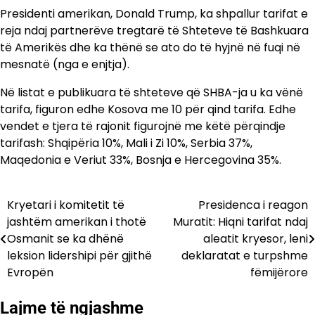
Presidenti amerikan, Donald Trump, ka shpallur tarifat e
reja ndaj partnerëve tregtarë të Shteteve të Bashkuara
të Amerikës dhe ka thënë se ato do të hyjnë në fuqi në
mesnatë (nga e enjtja).
Në listat e publikuara të shteteve që SHBA-ja u ka vënë
tarifa, figuron edhe Kosova me 10 për qind tarifa. Edhe
vendet e tjera të rajonit figurojnë me këtë përqindje
tarifash: Shqipëria 10%, Mali i Zi 10%, Serbia 37%,
Maqedonia e Veriut 33%, Bosnja e Hercegovina 35%.
Kryetari i komitetit të
Presidenca i reagon
Lëvizje
jashtëm amerikan i thotë
Muratit: Hiqni tarifat ndaj
te
Osmanit se ka dhënë
aleatit kryesor, leni
leksion lidershipi për gjithë
deklaratat e turpshme
postimet
Evropën
fëmijërore
Lajme të ngjashme