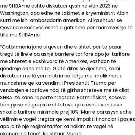
me SHBA-në është diskutuar qysh në vitin 2023 në
Washington, apo edhe në takimet e kryeministrit Albin
Kurti me ish-ambasadorin amerikan. Ai ka shtuar se
Qeveria e Kosovës është e gatshme për marrëveshje të
tillë me SHBA-në.
“Gatishmëria jonë si qeveri dhe si shtet për të pasur
tregti të lirë e pa asnjë barrierë tarifore apo jo-tarifore
me Shtetet e Bashkuara të Amerikës, vazhdon të
qëndrojë edhe më tej. Gjatë ditës së djeshme, kemi
diskutuar me Kryeministrin në lidhje me implikimet e
mundshme që ka vendimi i Presidentit Trump për
vendosjen e tarifave ndaj të gjitha shteteve me të cilat
SHBA-të kanë raporte tregtare. Fatmirësisht, Kosova
bën pjesë në grupin e shteteve që u është vendosur
shkalla tarifore minimale prej 10%. Marrë parasysh edhe
vëllimin e vogël tregtar që kemi, impakti financiar i pasjes
apo jo të një regjimi tarifor ka ndikim të vogël në
ekonominë tonë”, ka shtuar Murati.