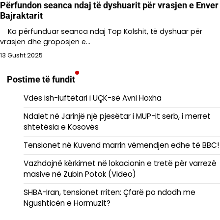
Përfundon seanca ndaj të dyshuarit për vrasjen e Enver
Bajraktarit
Ka përfunduar seanca ndaj Top Kolshit, të dyshuar për
vrasjen dhe groposjen e…
13 Gusht 2025
Postime të fundit
Vdes ish-luftëtari i UÇK-së Avni Hoxha
Ndalet në Jarinjë një pjesëtar i MUP-it serb, i merret
shtetësia e Kosovës
Tensionet në Kuvend marrin vëmendjen edhe të BBC!
Vazhdojnë kërkimet në lokacionin e tretë për varrezë
masive në Zubin Potok (Video)
SHBA-Iran, tensionet rriten: Çfarë po ndodh me
Ngushticën e Hormuzit?