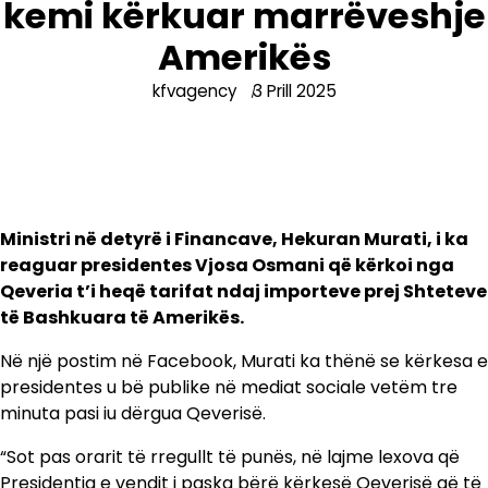
kemi kërkuar marrëveshje
Amerikës
kfvagency
3 Prill 2025
Ministri në detyrë i Financave, Hekuran Murati, i ka
reaguar presidentes Vjosa Osmani që kërkoi nga
Qeveria t’i heqë tarifat ndaj importeve prej Shteteve
të Bashkuara të Amerikës.
Në një postim në Facebook, Murati ka thënë se kërkesa e
presidentes u bë publike në mediat sociale vetëm tre
minuta pasi iu dërgua Qeverisë.
“Sot pas orarit të rregullt të punës, në lajme lexova që
Presidentja e vendit i paska bërë kërkesë Qeverisë që të