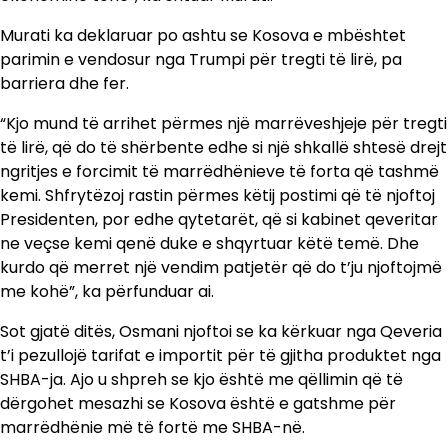
Murati ka deklaruar po ashtu se Kosova e mbështet
parimin e vendosur nga Trumpi për tregti të lirë, pa
barriera dhe fer.
“Kjo mund të arrihet përmes një marrëveshjeje për tregti
të lirë, që do të shërbente edhe si një shkallë shtesë drejt
ngritjes e forcimit të marrëdhënieve të forta që tashmë
kemi. Shfrytëzoj rastin përmes këtij postimi që të njoftoj
Presidenten, por edhe qytetarët, që si kabinet qeveritar
ne veçse kemi qenë duke e shqyrtuar këtë temë. Dhe
kurdo që merret një vendim patjetër që do t’ju njoftojmë
me kohë”, ka përfunduar ai.
Sot gjatë ditës, Osmani njoftoi se ka kërkuar nga Qeveria
t’i pezullojë tarifat e importit për të gjitha produktet nga
SHBA-ja. Ajo u shpreh se kjo është me qëllimin që të
dërgohet mesazhi se Kosova është e gatshme për
marrëdhënie më të fortë me SHBA-në.