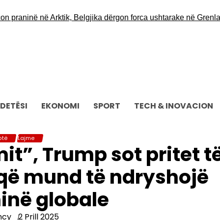
inë në Arktik, Belgjika dërgon forca ushtarake në Grenlandë
Op
DETËSI
EKONOMI
SPORT
TECH & INOVACION
otë
Lajme
imit”, Trump sot pritet t
që mund të ndryshojë
në globale
ncy
2 Prill 2025