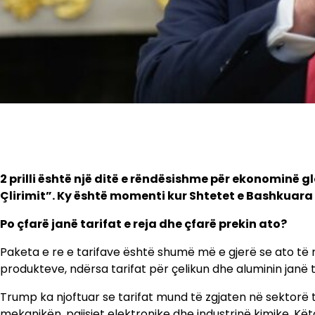
2 prilli është një ditë e rëndësishme për ekonominë g
Çlirimit”. Ky është momenti kur Shtetet e Bashkuara 
Po çfarë janë tarifat e reja dhe çfarë prekin ato?
Paketa e re e tarifave është shumë më e gjerë se ato të 
produkteve, ndërsa tarifat për çelikun dhe aluminin janë t
Trump ka njoftuar se tarifat mund të zgjaten në sektorë t
mekanikën, pajisjet elektronike dhe industrinë kimike. Këto