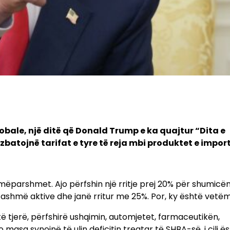
lobale, një ditë që Donald Trump e ka quajtur “Dita e
zbatojnë tarifat e tyre të reja mbi produktet e impor
mëparshmet. Ajo përfshin një rritje prej 20% për shumicë
ashmë aktive dhe janë rritur me 25%. Por, ky është vetëm f
ë tjerë, përfshirë ushqimin, automjetet, farmaceutikën,
 masa synojnë të ulin deficitin tregtar të SHBA-së, i cili ë