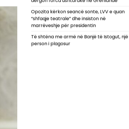
dërgon forca ushtarake në Grenlandë
Opozita kërkon seancë sonte, LVV e quan
“shfaqje teatrale” dhe insiston në
marrëveshje për presidentin
Të shtëna me armë në Banjë të Istogut, një
person i plagosur