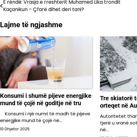
E rëndë: Vrasja e rreshterit Muhamed Lika trondit
Lëvizje
Kaçanikun – Çfarë dihet deri tani?
te
Lajme të ngjashme
postimet
Konsumi i shumë pijeve energjike
Tre skiatorë 
mund të çojë në goditje në tru
orteqet në Au
Konsumi i një numri të madh të pijeve
Autoritetet than
energjike mund të çojë në…
tjerë u vranë so
në…
10 Dhjetor 2025