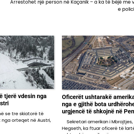
Arrestohet një person në Kaçanik – a ka të bëjë me 
e polic
të tjerë vdesin nga
Oficerët ushtarakë amerik
stri
nga e gjithë bota urdhëro
urgjencë të shkojnë në Pe
ë se tre skiatorë të
t nga orteqet në Austri,
Sekretari amerikan i Mbrojtjes,
Hegseth, ka ftuar oficerë të lart