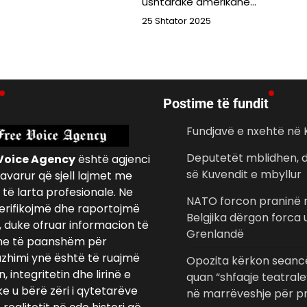
ushtarakë amerikanë…
25 Shtator 2025
Postime të fundit
Fundjavë e nxehtë në
Deputetët mblidhen, d
Voice Agency
është agjenci
së Kuvendit e mbyllur
avarur që sjell lajmet me
të larta profesionale. Ne
NATO forcon praninë n
erifikojmë dhe raportojmë
Belgjika dërgon forca
, duke ofruar informacion të
Grenlandë
e të paanshëm për
azhimi ynë është të ruajmë
Opozita kërkon seancë
 integritetin dhe lirinë e
quan “shfaqje teatrale
ke u bërë zëri i qytetarëve
në marrëveshje për pr