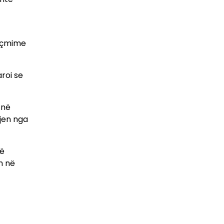
e çmime
roi se
 në
jen nga
së
m në