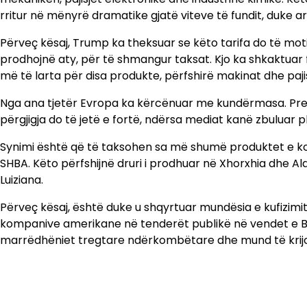
rritur në mënyrë dramatike gjatë viteve të fundit, duke arri
Përveç kësaj, Trump ka theksuar se këto tarifa do të m
prodhojnë aty, për të shmangur taksat. Kjo ka shkaktu
më të larta për disa produkte, përfshirë makinat dhe pajis
Nga ana tjetër Evropa ka kërcënuar me kundërmasa. Presi
përgjigja do të jetë e fortë, ndërsa mediat kanë zbuluar pl
Synimi është që të taksohen sa më shumë produktet e 
SHBA. Këto përfshijnë druri i prodhuar në Xhorxhia dhe 
Luiziana.
Përveç kësaj, është duke u shqyrtuar mundësia e kufizim
kompanive amerikane në tenderët publikë në vendet e B
marrëdhëniet tregtare ndërkombëtare dhe mund të krijo