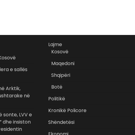
Lajme
Kosovë
 Kosovë
Maqedoni
era e sallës
Shqipëri
Botë
ë Arktik,
 ushtarake në
Politikë
Kronikë Policore
 sonte, LVV e
” dhe insiston
Shëndetësi
esidentin
Ekonomi