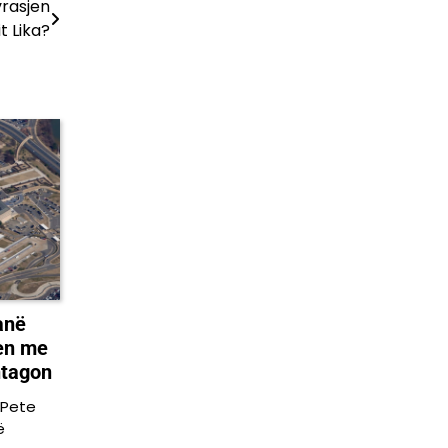
vrasjen
it Lika?
anë
hen me
ntagon
 Pete
ë