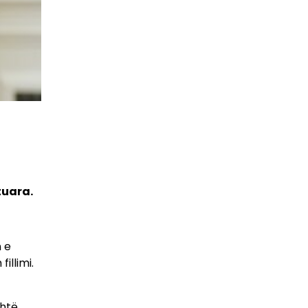
tuara.
n e
illimi.
shtë