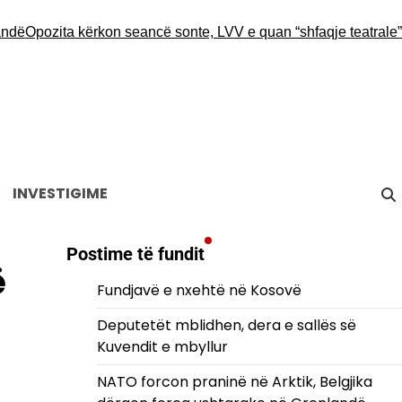
ozita kërkon seancë sonte, LVV e quan “shfaqje teatrale” dhe i
INVESTIGIME
Postime të fundit
ë
Fundjavë e nxehtë në Kosovë
Deputetët mblidhen, dera e sallës së
Kuvendit e mbyllur
NATO forcon praninë në Arktik, Belgjika