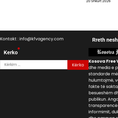
20 Shkurt 2026
Kontakt : info@kfvagency.com
Rreth nesh
Kerko
Kosova Free 
Kërko
dhe media e p
për:
standarde më 
hulumtojmë, v
fakte të sakta
besueshëm dh
publikun. Ang
transparencën,
informimit, du