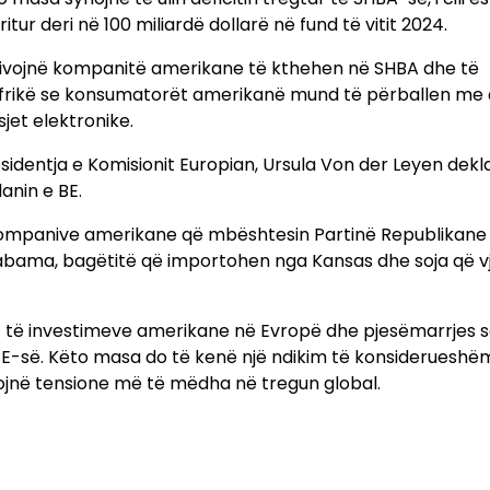
tur deri në 100 miliardë dollarë në fund të vitit 2024.
otivojnë kompanitë amerikane të kthehen në SHBA dhe të
ar frikë se konsumatorët amerikanë mund të përballen m
jet elektronike.
dentja e Komisionit Europian, Ursula Von der Leyen dekla
anin e BE.
kompanive amerikane që mbështesin Partinë Republikane
Alabama, bagëtitë që importohen nga Kansas dhe soja që v
it të investimeve amerikane në Evropë dhe pjesëmarrjes 
E-së. Këto masa do të kenë një ndikim të konsiderueshë
jnë tensione më të mëdha në tregun global.