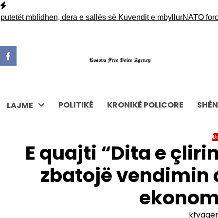
Skip
to
 mblidhen, dera e sallës së Kuvendit e mbyllur
NATO forcon pran
content
POLITIKË
KRONIKË POLICORE
SHËN
LAJME
B
E quajti “Dita e çlir
zbatojë vendimin 
ekonomi
kfvage