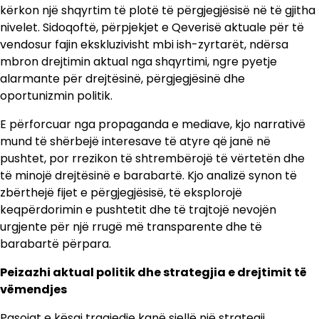
kërkon një shqyrtim të plotë të përgjegjësisë në të gjitha
nivelet. Sidoqoftë, përpjekjet e Qeverisë aktuale për të
vendosur fajin ekskluzivisht mbi ish-zyrtarët, ndërsa
mbron drejtimin aktual nga shqyrtimi, ngre pyetje
alarmante për drejtësinë, përgjegjësinë dhe
oportunizmin politik.
E përforcuar nga propaganda e mediave, kjo narrativë
mund të shërbejë interesave të atyre që janë në
pushtet, por rrezikon të shtrembërojë të vërtetën dhe
të minojë drejtësinë e barabartë. Kjo analizë synon të
zbërthejë fijet e përgjegjësisë, të eksplorojë
keqpërdorimin e pushtetit dhe të trajtojë nevojën
urgjente për një rrugë më transparente dhe të
barabartë përpara.
Peizazhi aktual politik dhe strategjia e drejtimit të
vëmendjes
Pasojat e kësaj tragjedie kanë sjellë një strategji