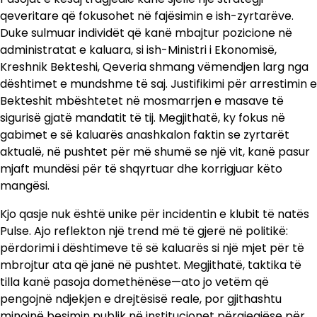
qeveritare që fokusohet në fajësimin e ish-zyrtarëve.
Duke sulmuar individët që kanë mbajtur pozicione në
administratat e kaluara, si ish-Ministri i Ekonomisë,
Kreshnik Bekteshi, Qeveria shmang vëmendjen larg nga
dështimet e mundshme të saj. Justifikimi për arrestimin e
Bekteshit mbështetet në mosmarrjen e masave të
sigurisë gjatë mandatit të tij. Megjithatë, ky fokus në
gabimet e së kaluarës anashkalon faktin se zyrtarët
aktualë, në pushtet për më shumë se një vit, kanë pasur
mjaft mundësi për të shqyrtuar dhe korrigjuar këto
mangësi.
Kjo qasje nuk është unike për incidentin e klubit të natës
Pulse. Ajo reflekton një trend më të gjerë në politikë:
përdorimi i dështimeve të së kaluarës si një mjet për të
mbrojtur ata që janë në pushtet. Megjithatë, taktika të
tilla kanë pasoja domethënëse—ato jo vetëm që
pengojnë ndjekjen e drejtësisë reale, por gjithashtu
minojnë besimin publik në institucionet përgjegjëse për