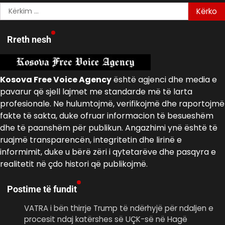
Kërko
për:
Rreth nesh
Kosova Free Voice Agency
është agjenci dhe media e
pavarur që sjell lajmet me standarde më të larta
profesionale. Ne hulumtojmë, verifikojmë dhe raportojmë
fakte të sakta, duke ofruar informacion të besueshëm
dhe të paanshëm për publikun. Angazhimi ynë është të
ruajmë transparencën, integritetin dhe lirinë e
informimit, duke u bërë zëri i qytetarëve dhe pasqyra e
realitetit në çdo histori që publikojmë.
Postime të fundit
VATRA i bën thirrje Trump të ndërhyjë për ndaljen e
procesit ndaj katërshes së UÇK-së në Hagë