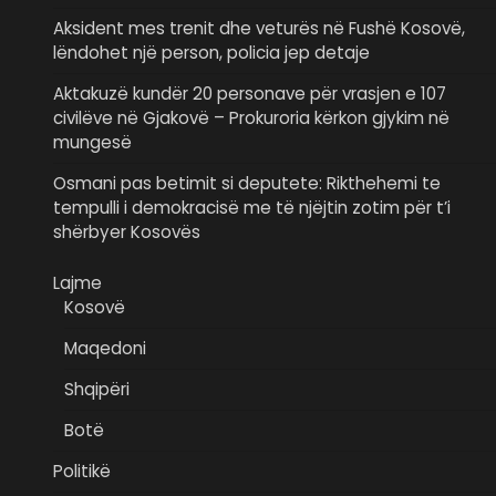
Aksident mes trenit dhe veturës në Fushë Kosovë,
lëndohet një person, policia jep detaje
Aktakuzë kundër 20 personave për vrasjen e 107
civilëve në Gjakovë – Prokuroria kërkon gjykim në
mungesë
Osmani pas betimit si deputete: Rikthehemi te
tempulli i demokracisë me të njëjtin zotim për t’i
shërbyer Kosovës
Lajme
Kosovë
Maqedoni
Shqipëri
Botë
Politikë