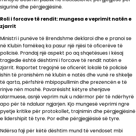
sigurinë dhe përgjegjësinë.
Roli i forcave të rendit: mungesa e veprimit natën e
zjarrit
Ministri i punëve të Brendshme deklaroi dhe e pranoi se
në Klubin famëkeq ka pasur një njësi të oficerëve të
policisë. Prandaj një aspekt po aq shqetësues i kësaj
tragjedie është dështimi i forcave të rendit natën e
zjarrit. Raportet tregojnë se oficerët lokalë të policisë
ishin të pranishëm në klubin e natës dhe vunë re shkelje
të qarta, përfshirë mbipopullimin dhe prezencën e të
rinjve nën moshë. Pavarësisht këtyre shenjave
alarmuese, asnjë veprim nuk u ndërmor për të ndërhyrë
apo për të ndaluar ngjarjen. Kjo mungesë veprimi ngre
pyetje kritike për protokollet, trajnimin dhe përgjegjësinë
e lidershipit të tyre. Por edhe përgjegjësisë së tyre.
Ndërsa faji për këtë dështim mund të vendoset mbi