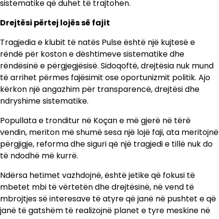
sistematike që duhet të trajtohen.
Drejtësi përtej lojës së fajit
Tragjedia e klubit të natës Pulse është një kujtesë e
rëndë për koston e dështimeve sistematike dhe
rëndësinë e përgjegjësisë. Sidoqoftë, drejtësia nuk mund
të arrihet përmes fajësimit ose oportunizmit politik. Ajo
kërkon një angazhim për transparencë, drejtësi dhe
ndryshime sistematike.
Popullata e tronditur në Koçan e më gjerë në tërë
vendin, meriton më shumë sesa një lojë faji, ata meritojnë
përgjigje, reforma dhe siguri që një tragjedi e tillë nuk do
të ndodhë më kurrë.
Ndërsa hetimet vazhdojnë, është jetike që fokusi të
mbetet mbi të vërtetën dhe drejtësinë, në vend të
mbrojtjes së interesave të atyre që janë në pushtet e që
janë të gatshëm të realizojnë planet e tyre meskine në