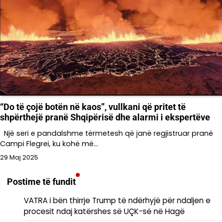
“Do të çojë botën në kaos”, vullkani që pritet të
shpërthejë pranë Shqipërisë dhe alarmi i ekspertëve
Një seri e pandalshme tërmetesh që janë regjistruar pranë
Campi Flegrei, ku kohë më…
29 Maj 2025
Postime të fundit
VATRA i bën thirrje Trump të ndërhyjë për ndaljen e
procesit ndaj katërshes së UÇK-së në Hagë