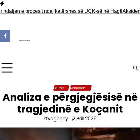
Skip
to
ndaljen e procesit ndaj katërshes së UÇK-së në Hagë
Aksident m
content
Lajme
Maqedoni
Analiza e përgjegjësisë në
tragjedinë e Koçanit
kfvagency
2 Prill 2025