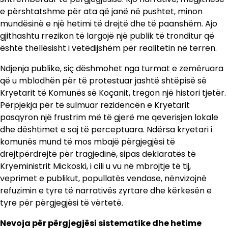
e përshtatshme për ata që janë në pushtet, minon
mundësinë e një hetimi të drejtë dhe të paanshëm. Ajo
gjithashtu rrezikon të largojë një publik të tronditur që
është thellësisht i vetëdijshëm për realitetin në terren.
Ndjenja publike, siç dëshmohet nga turmat e zemëruara
që u mblodhën për të protestuar jashtë shtëpisë së
Kryetarit të Komunës së Koçanit, tregon një histori tjetër.
Përpjekja për të sulmuar rezidencën e Kryetarit
pasqyron një frustrim më të gjerë me qeverisjen lokale
dhe dështimet e saj të perceptuara. Ndërsa kryetari i
komunës mund të mos mbajë përgjegjësi të
drejtpërdrejtë për tragjedinë, sipas deklaratës të
Kryeministrit Mickoski, i cili u vu në mbrojtje të tij,
veprimet e publikut, popullatës vendase, nënvizojnë
refuzimin e tyre të narrativës zyrtare dhe kërkesën e
tyre për përgjegjësi të vërtetë.
Nevoja për përgjegjësi sistematike dhe hetime