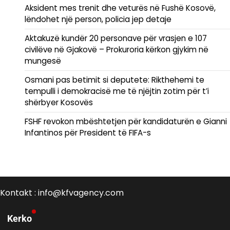
Aksident mes trenit dhe veturës në Fushë Kosovë,
lëndohet një person, policia jep detaje
Aktakuzë kundër 20 personave për vrasjen e 107
civilëve në Gjakovë – Prokuroria kërkon gjykim në
mungesë
Osmani pas betimit si deputete: Rikthehemi te
tempulli i demokracisë me të njëjtin zotim për t’i
shërbyer Kosovës
FSHF revokon mbështetjen për kandidaturën e Gianni
Infantinos për President të FIFA-s
Kontakt : info@kfvagency.com
Kerko