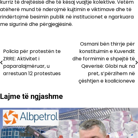
kurriz të drejtësisë dhe të kësaj vuajtje kolektive. Vetëm
atëherë mund të nderojmë kujtimin e viktimave dhe të
rindërtojmë besimin publik në institucionet e ngarkuara
me sigurinë dhe përgjegjësinë.
Osmani bën thirrje për
Lëvizje
Policia për protestën te
konstituimin e Kuvendit
te
ZRRE: Aktivitet i
dhe formimin e shpejtë të
paparalajmëruar, u
Qeverisë: Globi nuk na
postimet
arrestuan 12 protestues
pret, s’përzihem në
çështjen e koalicioneve
Lajme të ngjashme