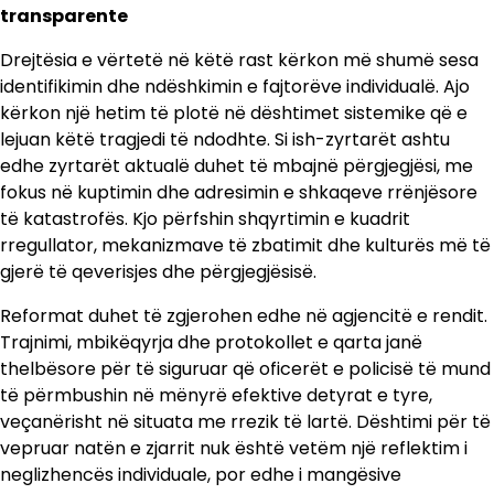
transparente
Drejtësia e vërtetë në këtë rast kërkon më shumë sesa
identifikimin dhe ndëshkimin e fajtorëve individualë. Ajo
kërkon një hetim të plotë në dështimet sistemike që e
lejuan këtë tragjedi të ndodhte. Si ish-zyrtarët ashtu
edhe zyrtarët aktualë duhet të mbajnë përgjegjësi, me
fokus në kuptimin dhe adresimin e shkaqeve rrënjësore
të katastrofës. Kjo përfshin shqyrtimin e kuadrit
rregullator, mekanizmave të zbatimit dhe kulturës më të
gjerë të qeverisjes dhe përgjegjësisë.
Reformat duhet të zgjerohen edhe në agjencitë e rendit.
Trajnimi, mbikëqyrja dhe protokollet e qarta janë
thelbësore për të siguruar që oficerët e policisë të mund
të përmbushin në mënyrë efektive detyrat e tyre,
veçanërisht në situata me rrezik të lartë. Dështimi për të
vepruar natën e zjarrit nuk është vetëm një reflektim i
neglizhencës individuale, por edhe i mangësive