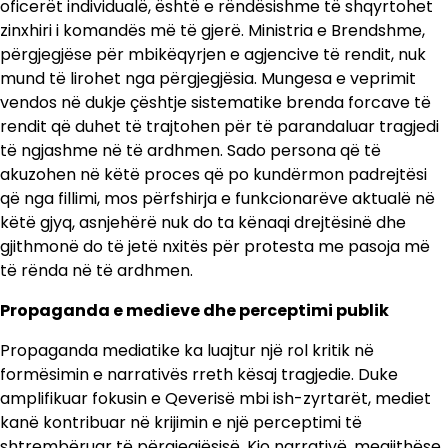
oficerët individualë, është e rëndësishme të shqyrtohet
zinxhiri i komandës më të gjerë. Ministria e Brendshme,
përgjegjëse për mbikëqyrjen e agjencive të rendit, nuk
mund të lirohet nga përgjegjësia. Mungesa e veprimit
vendos në dukje çështje sistematike brenda forcave të
rendit që duhet të trajtohen për të parandaluar tragjedi
të ngjashme në të ardhmen. Sado persona që të
akuzohen në këtë proces që po kundërmon padrejtësi
që nga fillimi, mos përfshirja e funkcionarëve aktualë në
këtë gjyq, asnjehërë nuk do ta kënaqi drejtësinë dhe
gjithmonë do të jetë nxitës për protesta me pasoja më
të rënda në të ardhmen.
Propaganda e medieve dhe perceptimi publik
Propaganda mediatike ka luajtur një rol kritik në
formësimin e narrativës rreth kësaj tragjedie. Duke
amplifikuar fokusin e Qeverisë mbi ish-zyrtarët, mediet
kanë kontribuar në krijimin e një perceptimi të
shtrembëruar të përgjegjësisë. Kjo narrativë, megjithëse