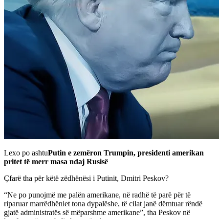
Lexo po ashtu
Putin e zemëron Trumpin, presidenti amerikan
pritet të merr masa ndaj Rusisë
Çfarë tha për këtë zëdhënësi i Putinit, Dmitri Peskov?
“Ne po punojmë me palën amerikane, në radhë të parë për të
riparuar marrëdhëniet tona dypalëshe, të cilat janë dëmtuar rëndë
gjatë administratës së mëparshme amerikane”, tha Peskov në