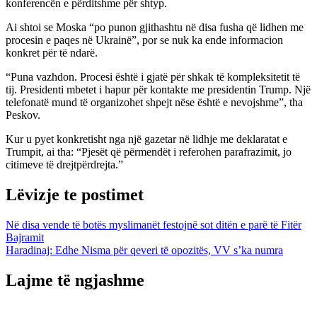
konferencën e përditshme për shtyp.
Ai shtoi se Moska “po punon gjithashtu në disa fusha që lidhen me
procesin e paqes në Ukrainë”, por se nuk ka ende informacion
konkret për të ndarë.
“Puna vazhdon. Procesi është i gjatë për shkak të kompleksitetit të
tij. Presidenti mbetet i hapur për kontakte me presidentin Trump. Një
telefonatë mund të organizohet shpejt nëse është e nevojshme”, tha
Peskov.
Kur u pyet konkretisht nga një gazetar në lidhje me deklaratat e
Trumpit, ai tha: “Pjesët që përmendët i referohen parafrazimit, jo
citimeve të drejtpërdrejta.”
Lëvizje te postimet
Në disa vende të botës myslimanët festojnë sot ditën e parë të Fitër
Bajramit
Haradinaj: Edhe Nisma për qeveri të opozitës, VV s’ka numra
Lajme të ngjashme