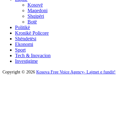
Kosovë
Maqedoni
Shqipëri
Botë
Politikë
Kronikë Policore
Shëndetësi
Ekonomi
Sport
Tech & Inovacion
Investigime