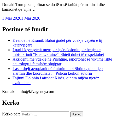
Donald Trump ka njoftuar se do të rrisë tarifat për makinat dhe
kamionët që vijnë…
1 Maj 2026
1 Maj 2026
Postime të fundit
E rëndë në Ksamil: Babai godet për vdekje vajzën e tij
katërvjeçare
I pari i kryeqytetit merr përsipër aksionin për heqjen e
mbishkrimit “Free Ukraine”: Shteti duhet të respektohet
Aksidenti me vdekje në Prishtinë, raportohet se viktimë ishte
neurologu i famshëm shqiptar
Laser drejt aeroplanit në fluturim mbi Shtime, piloti jep
alarmin dhe koordinatat – Policia kërkon autorin
Tajfuni Dolphin i afrohet Kinës, qindra mijëra njerëz
evakuohen
Kontakt : info@kfvagency.com
Kerko
Kërko për: