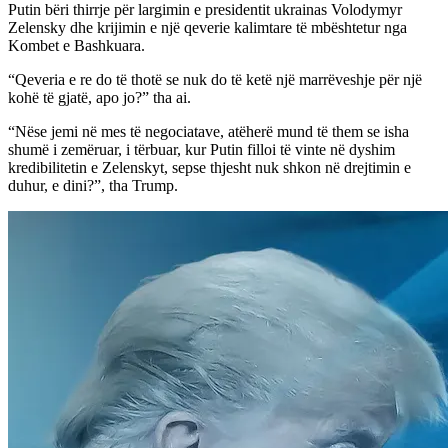
Putin bëri thirrje për largimin e presidentit ukrainas Volodymyr
Zelensky dhe krijimin e një qeverie kalimtare të mbështetur nga
Kombet e Bashkuara.
“Qeveria e re do të thotë se nuk do të ketë një marrëveshje për një
kohë të gjatë, apo jo?” tha ai.
“Nëse jemi në mes të negociatave, atëherë mund të them se isha
shumë i zemëruar, i tërbuar, kur Putin filloi të vinte në dyshim
kredibilitetin e Zelenskyt, sepse thjesht nuk shkon në drejtimin e
duhur, e dini?”, tha Trump.