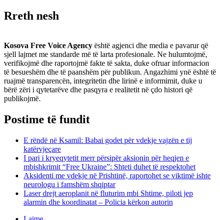
Rreth nesh
Kosova Free Voice Agency
është agjenci dhe media e pavarur që
sjell lajmet me standarde më të larta profesionale. Ne hulumtojmë,
verifikojmë dhe raportojmë fakte të sakta, duke ofruar informacion
të besueshëm dhe të paanshëm për publikun. Angazhimi ynë është të
ruajmë transparencën, integritetin dhe lirinë e informimit, duke u
bërë zëri i qytetarëve dhe pasqyra e realitetit në çdo histori që
publikojmë.
Postime të fundit
E rëndë në Ksamil: Babai godet për vdekje vajzën e tij
katërvjeçare
I pari i kryeqytetit merr përsipër aksionin për heqjen e
mbishkrimit “Free Ukraine”: Shteti duhet të respektohet
Aksidenti me vdekje në Prishtinë, raportohet se viktimë ishte
neurologu i famshëm shqiptar
Laser drejt aeroplanit në fluturim mbi Shtime, piloti jep
alarmin dhe koordinatat – Policia kërkon autorin
Lajme