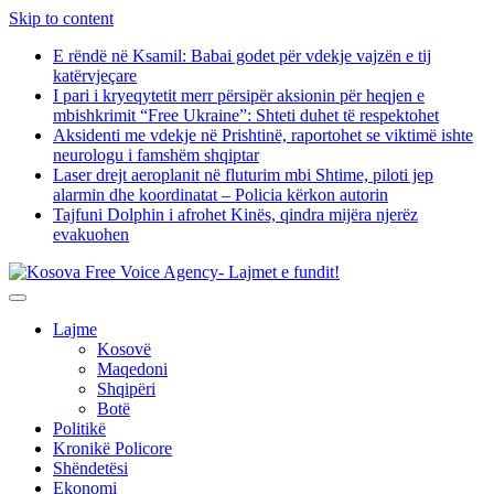
Skip to content
E rëndë në Ksamil: Babai godet për vdekje vajzën e tij
katërvjeçare
I pari i kryeqytetit merr përsipër aksionin për heqjen e
mbishkrimit “Free Ukraine”: Shteti duhet të respektohet
Aksidenti me vdekje në Prishtinë, raportohet se viktimë ishte
neurologu i famshëm shqiptar
Laser drejt aeroplanit në fluturim mbi Shtime, piloti jep
alarmin dhe koordinatat – Policia kërkon autorin
Tajfuni Dolphin i afrohet Kinës, qindra mijëra njerëz
evakuohen
Lajme
Kosovë
Maqedoni
Shqipëri
Botë
Politikë
Kronikë Policore
Shëndetësi
Ekonomi