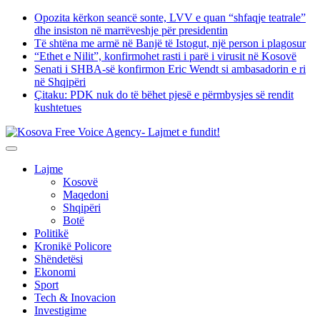
Skip
Opozita kërkon seancë sonte, LVV e quan “shfaqje teatrale”
to
dhe insiston në marrëveshje për presidentin
content
Të shtëna me armë në Banjë të Istogut, një person i plagosur
“Ethet e Nilit”, konfirmohet rasti i parë i virusit në Kosovë
Senati i SHBA-së konfirmon Eric Wendt si ambasadorin e ri
në Shqipëri
​Çitaku: PDK nuk do të bëhet pjesë e përmbysjes së rendit
kushtetues
Lajme
Kosovë
Maqedoni
Shqipëri
Botë
Politikë
Kronikë Policore
Shëndetësi
Ekonomi
Sport
Tech & Inovacion
Investigime