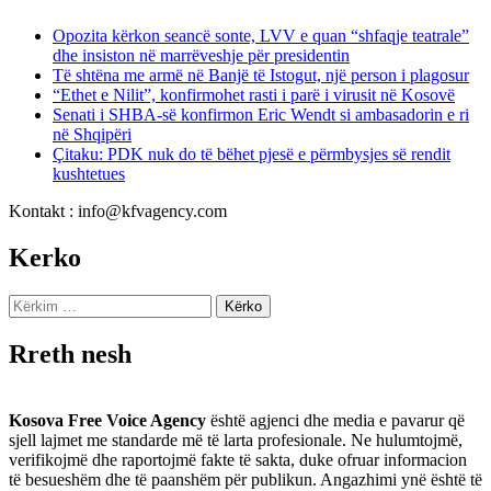
Opozita kërkon seancë sonte, LVV e quan “shfaqje teatrale”
dhe insiston në marrëveshje për presidentin
Të shtëna me armë në Banjë të Istogut, një person i plagosur
“Ethet e Nilit”, konfirmohet rasti i parë i virusit në Kosovë
Senati i SHBA-së konfirmon Eric Wendt si ambasadorin e ri
në Shqipëri
​Çitaku: PDK nuk do të bëhet pjesë e përmbysjes së rendit
kushtetues
Kontakt : info@kfvagency.com
Kerko
Kërko
për:
Rreth nesh
Kosova Free Voice Agency
është agjenci dhe media e pavarur që
sjell lajmet me standarde më të larta profesionale. Ne hulumtojmë,
verifikojmë dhe raportojmë fakte të sakta, duke ofruar informacion
të besueshëm dhe të paanshëm për publikun. Angazhimi ynë është të