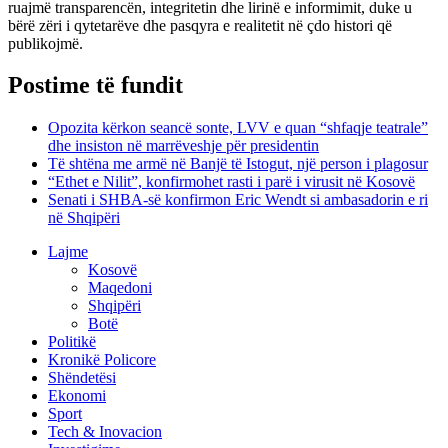
ruajmë transparencën, integritetin dhe lirinë e informimit, duke u
bërë zëri i qytetarëve dhe pasqyra e realitetit në çdo histori që
publikojmë.
Postime të fundit
Opozita kërkon seancë sonte, LVV e quan “shfaqje teatrale”
dhe insiston në marrëveshje për presidentin
Të shtëna me armë në Banjë të Istogut, një person i plagosur
“Ethet e Nilit”, konfirmohet rasti i parë i virusit në Kosovë
Senati i SHBA-së konfirmon Eric Wendt si ambasadorin e ri
në Shqipëri
Lajme
Kosovë
Maqedoni
Shqipëri
Botë
Politikë
Kronikë Policore
Shëndetësi
Ekonomi
Sport
Tech & Inovacion