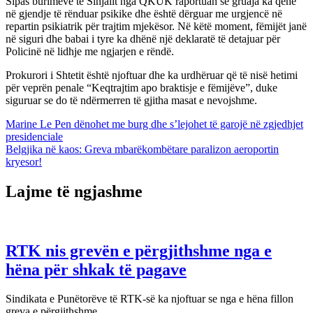
Sipas burimeve të Sinjalit nga QKUK raportuan se gruaja ka qenë
në gjendje të rënduar psikike dhe është dërguar me urgjencë në
repartin psikiatrik për trajtim mjekësor. Në këtë moment, fëmijët janë
në siguri dhe babai i tyre ka dhënë një deklaratë të detajuar për
Policinë në lidhje me ngjarjen e rëndë.
Prokurori i Shtetit është njoftuar dhe ka urdhëruar që të nisë hetimi
për veprën penale “Keqtrajtim apo braktisje e fëmijëve”, duke
siguruar se do të ndërmerren të gjitha masat e nevojshme.
Lëvizje
Marine Le Pen dënohet me burg dhe s’lejohet të garojë në zgjedhjet
presidenciale
te
Belgjika në kaos: Greva mbarëkombëtare paralizon aeroportin
postimet
kryesor!
Lajme të ngjashme
RTK nis grevën e përgjithshme nga e
hëna për shkak të pagave
Sindikata e Punëtorëve të RTK-së ka njoftuar se nga e hëna fillon
greva e përgjithshme,…