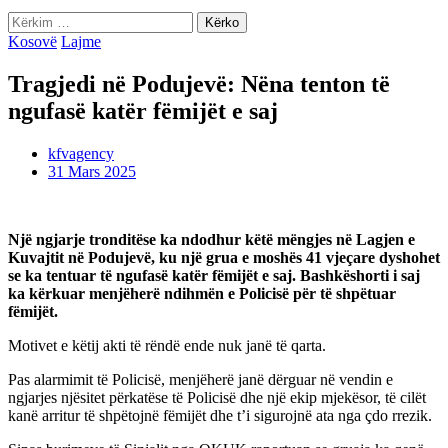
Kërko
për:
Kosovë
Lajme
Tragjedi në Podujevë: Nëna tenton të
ngufasë katër fëmijët e saj
kfvagency
31 Mars 2025
Një ngjarje tronditëse ka ndodhur këtë mëngjes në Lagjen e
Kuvajtit në Podujevë, ku një grua e moshës 41 vjeçare dyshohet
se ka tentuar të ngufasë katër fëmijët e saj. Bashkëshorti i saj
ka kërkuar menjëherë ndihmën e Policisë për të shpëtuar
fëmijët.
Motivet e këtij akti të rëndë ende nuk janë të qarta.
Pas alarmimit të Policisë, menjëherë janë dërguar në vendin e
ngjarjes njësitet përkatëse të Policisë dhe një ekip mjekësor, të cilët
kanë arritur të shpëtojnë fëmijët dhe t’i sigurojnë ata nga çdo rrezik.