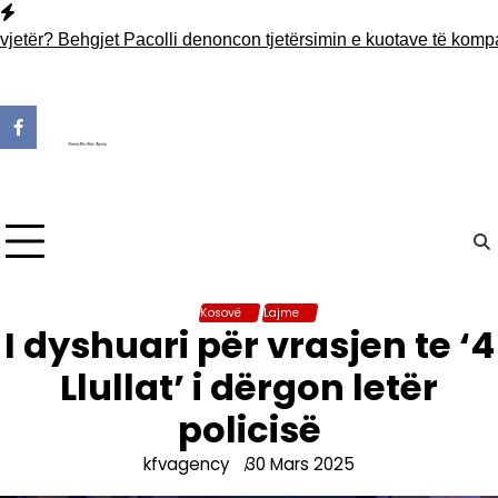
Skip
to
 Behgjet Pacolli denoncon tjetërsimin e kuotave të kompanisë së
content
Kosovë
Lajme
I dyshuari për vrasjen te ‘4
Llullat’ i dërgon letër
policisë
kfvagency
30 Mars 2025