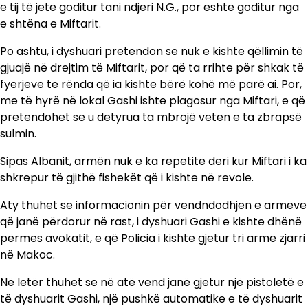
e tij të jetë goditur tani ndjeri N.G., por është goditur nga
e shtëna e Miftarit.
Po ashtu, i dyshuari pretendon se nuk e kishte qëllimin të
gjuajë në drejtim të Miftarit, por që ta rrihte për shkak të
fyerjeve të rënda që ia kishte bërë kohë më parë ai. Por,
me të hyrë në lokal Gashi ishte plagosur nga Miftari, e që
pretendohet se u detyrua ta mbrojë veten e ta zbrapsë
sulmin.
Sipas Albanit, armën nuk e ka repetitë deri kur Miftari i ka
shkrepur të gjithë fishekët që i kishte në revole.
Aty thuhet se informacionin për vendndodhjen e armëve
që janë përdorur në rast, i dyshuari Gashi e kishte dhënë
përmes avokatit, e që Policia i kishte gjetur tri armë zjarri
në Makoc.
Në letër thuhet se në atë vend janë gjetur një pistoletë e
të dyshuarit Gashi, një pushkë automatike e të dyshuarit