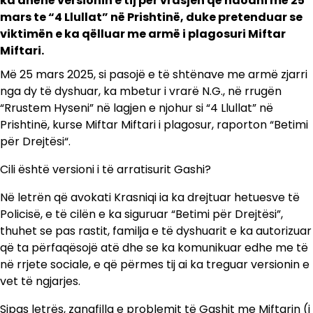
ka dhënë versionin e tij për vrasjen që ndodhi më 25
mars te “4 Llullat” në Prishtinë, duke pretenduar se
viktimën e ka qëlluar me armë i plagosuri Miftar
Miftari.
Më 25 mars 2025, si pasojë e të shtënave me armë zjarri
nga dy të dyshuar, ka mbetur i vrarë N.G., në rrugën
“Rrustem Hyseni” në lagjen e njohur si “4 Llullat” në
Prishtinë, kurse Miftar Miftari i plagosur, raporton “Betimi
për Drejtësi“.
Cili është versioni i të arratisurit Gashi?
Në letrën që avokati Krasniqi ia ka drejtuar hetuesve të
Policisë, e të cilën e ka siguruar “Betimi për Drejtësi”,
thuhet se pas rastit, familja e të dyshuarit e ka autorizuar
që ta përfaqësojë atë dhe se ka komunikuar edhe me të
në rrjete sociale, e që përmes tij ai ka treguar versionin e
vet të ngjarjes.
Sipas letrës, zanafilla e problemit të Gashit me Miftarin (i