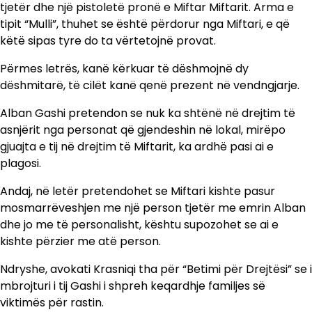
tjetër dhe një pistoletë pronë e Miftar Miftarit. Arma e
tipit “Mulli”, thuhet se është përdorur nga Miftari, e që
këtë sipas tyre do ta vërtetojnë provat.
Përmes letrës, kanë kërkuar të dëshmojnë dy
dëshmitarë, të cilët kanë qenë prezent në vendngjarje.
Alban Gashi pretendon se nuk ka shtënë në drejtim të
asnjërit nga personat që gjendeshin në lokal, mirëpo
gjuajta e tij në drejtim të Miftarit, ka ardhë pasi ai e
plagosi.
Andaj, në letër pretendohet se Miftari kishte pasur
mosmarrëveshjen me një person tjetër me emrin Alban
dhe jo me të personalisht, kështu supozohet se ai e
kishte përzier me atë person.
Ndryshe, avokati Krasniqi tha për “Betimi për Drejtësi” se i
mbrojturi i tij Gashi i shpreh keqardhje familjes së
viktimës për rastin.