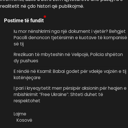
realitetit në çdo histori që publikojmë.
Postime të fundit
Iu mor nënshkrimi nga një dokument i vjetër? Behgjet
Pacolli denoncon tjetërsimin e kuotave të kompanisë
së tij
Rrezikuan të mbyteshin në Velipojë, Policia shpëton
dy pushues
E rëndë në Ksamil: Babai godet për vdekje vajzën e tij
katërvjeçare
I pari i kryeqytetit merr përsipër aksionin për heqjen e
mbishkrimit “Free Ukraine”: Shteti duhet të
respektohet
Lajme
Kosovë