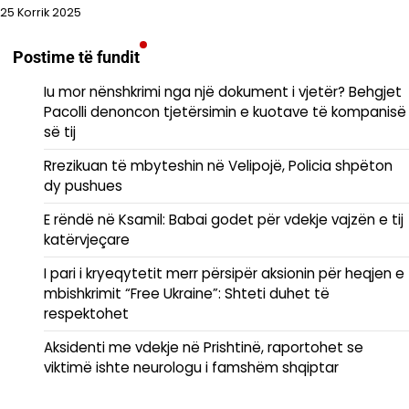
25 Korrik 2025
Postime të fundit
Iu mor nënshkrimi nga një dokument i vjetër? Behgjet
Pacolli denoncon tjetërsimin e kuotave të kompanisë
së tij
Rrezikuan të mbyteshin në Velipojë, Policia shpëton
dy pushues
E rëndë në Ksamil: Babai godet për vdekje vajzën e tij
katërvjeçare
I pari i kryeqytetit merr përsipër aksionin për heqjen e
mbishkrimit “Free Ukraine”: Shteti duhet të
respektohet
Aksidenti me vdekje në Prishtinë, raportohet se
viktimë ishte neurologu i famshëm shqiptar