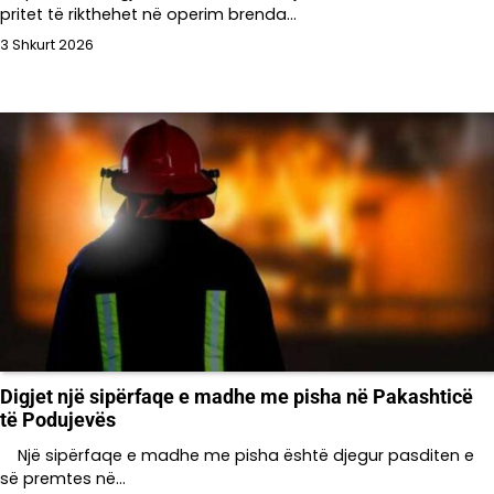
pritet të rikthehet në operim brenda…
3 Shkurt 2026
Digjet një sipërfaqe e madhe me pisha në Pakashticë
të Podujevës
Një sipërfaqe e madhe me pisha është djegur pasditen e
së premtes në…