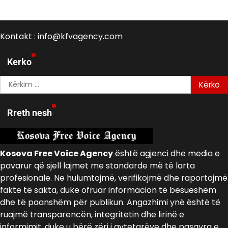
Kontakt : info@kfvagency.com
Kerko
Kërko
për:
Rreth nesh
Kosova Free Voice Agency
është agjenci dhe media e
pavarur që sjell lajmet me standarde më të larta
profesionale. Ne hulumtojmë, verifikojmë dhe raportojmë
fakte të sakta, duke ofruar informacion të besueshëm
dhe të paanshëm për publikun. Angazhimi ynë është të
ruajmë transparencën, integritetin dhe lirinë e
informimit, duke u bërë zëri i qytetarëve dhe pasqyra e