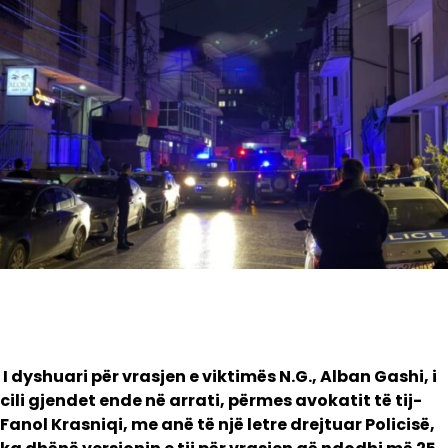
I dyshuari për vrasjen e viktimës N.G., Alban Gashi, i
cili gjendet ende në arrati, përmes avokatit të tij-
Fanol Krasniqi, me anë të një letre drejtuar Policisë,