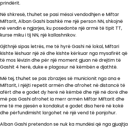
prindërit.
Në shkresë, thuhet se pasi mësoi vendodhjen e Miftar
Miftarit, Alban Gashi bashkë me një person NN, shkojnë
në vendin e ngjarjes, ku posedonte një armë të tipit TT,
kurse miku i tij NN, një kallashnikov.
Gjithnjë sipas letrës, me të hyrë Gashi në lokal, Miftari
kishte lëshuar një zë dhe kishte kërkuar nga mysafirët që
të mos lëvizin dhe për një moment gjuan në drejtim të
Gashit 4 herë, duke e plagosur në këmbën e djathtë.
Më tej, thuhet se pas zbrazjes së municionit nga ana e
Miftarit, i njëjti repetit armën dhe afrohet në distancë të
afërt dhe e godet dy herë në këmbë dhe një në dorë dhe
më pas Gashi afrohet ia merr armën Miftar Miftarit dhe
me të me pjesën e kondakut e godet disa herë në kokë
dhe përfundimisht largohet në një vend të panjohur.
Alban Gashi pretendon se nuk ka mundësi që nga gjuajtja