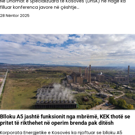
Në Dhomat e Specializuara të Kosovës (DhSK) në Hagë ka
filluar konferenca javore në çështje…
28 Nëntor 2025
Blloku A5 jashtë funksionit nga mbrëmë, KEK thotë se
pritet të rikthehet në operim brenda pak ditësh
Korporata Energjetike e Kosovës ka njoftuar se blloku A5