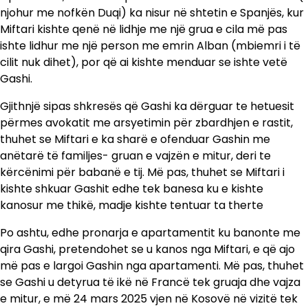
njohur me nofkën Duqi) ka nisur në shtetin e Spanjës, kur
Miftari kishte qenë në lidhje me një grua e cila më pas
ishte lidhur me një person me emrin Alban (mbiemri i të
cilit nuk dihet), por që ai kishte menduar se ishte vetë
Gashi.
Gjithnjë sipas shkresës që Gashi ka dërguar te hetuesit
përmes avokatit me arsyetimin për zbardhjen e rastit,
thuhet se Miftari e ka sharë e ofenduar Gashin me
anëtarë të familjes- gruan e vajzën e mitur, deri te
kërcënimi për babanë e tij. Më pas, thuhet se Miftari i
kishte shkuar Gashit edhe tek banesa ku e kishte
kanosur me thikë, madje kishte tentuar ta therte
Po ashtu, edhe pronarja e apartamentit ku banonte me
qira Gashi, pretendohet se u kanos nga Miftari, e që ajo
më pas e largoi Gashin nga apartamenti. Më pas, thuhet
se Gashi u detyrua të ikë në Francë tek gruaja dhe vajza
e mitur, e më 24 mars 2025 vjen në Kosovë në vizitë tek