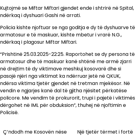
Kujtojmë se Miftar Miftari gjendet ende i shtrirë në Spital,
ndërkaq i dyshuari Gashi në arrati.
Policia kishte njoftuar se nga goditja e dy të dyshuarve të
armatosur e të maskuar, kishte mbetur i vrarë N.G.,
ndërkaq i plagosur Miftar Miftari.
“Prishtinë 25.03.2025-22:25. Raportohet se dy persona të
armatosur dhe të maskuar kanë shtënë me armë zjarri
në drejtim të dy viktimave meshkuj kosovarë dhe si
pasojë njëri nga viktimat ka ndërruar jetë në QKUK,
ndërsa viktima tjetër gjendet në tretman mjekësor. Në
vendin e ngjarjes kanë dal të gjitha njësitet përkatëse
policore. Me vendim të prokurorit, trupi i pajetë i viktimës
dërgohet në IML për obduksion”, thuhej në njoftimin e
Policisë.
Ç’ndodh me Kosovën nëse
Një tjetër tërmet i fortë
Lëvizje