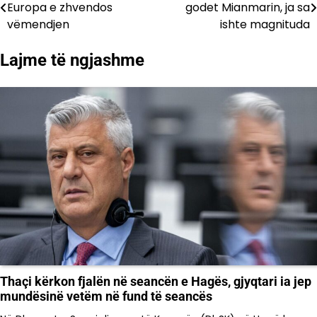
Europa e zhvendos
godet Mianmarin, ja sa
te
vëmendjen
ishte magnituda
postimet
Lajme të ngjashme
Thaçi kërkon fjalën në seancën e Hagës, gjyqtari ia jep
mundësinë vetëm në fund të seancës