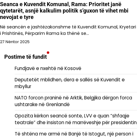
Seanca e Kuvendit Komunal, Rama: Prioritet janë
qytetarët, asnjë kalkulim politik s’guxon të vihet mbi
nevojat e tyre
Në seancën e jashtëzakonshme të Kuvendit Komunal, Kryetari
i Prishtinës, Përparim Rama ka thënë se…
27 Nëntor 2025
Postime të fundit
Fundjavë e nxehtë në Kosovë
Deputetët mblidhen, dera e sallës së Kuvendit e
mbyllur
NATO forcon praninë në Arktik, Belgjika dërgon forca
ushtarake në Grenlandë
Opozita kërkon seancë sonte, LVV e quan “shfaqje
teatrale” dhe insiston në marrëveshje për presidentin
Të shtëna me armë në Banjë të Istogut, një person i