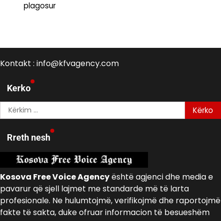
plagosur
Kontakt : info@kfvagency.com
Kerko
Kërko
për:
Rreth nesh
Kosova Free Voice Agency
është agjenci dhe media e
pavarur që sjell lajmet me standarde më të larta
profesionale. Ne hulumtojmë, verifikojmë dhe raportojmë
fakte të sakta, duke ofruar informacion të besueshëm