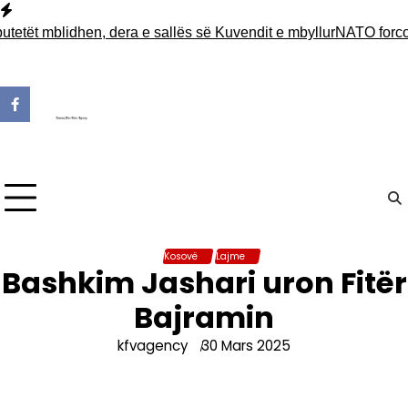
Skip
to
etët mblidhen, dera e sallës së Kuvendit e mbyllur
NATO forcon 
content
Kosovë
Lajme
Bashkim Jashari uron Fitër
Bajramin
kfvagency
30 Mars 2025