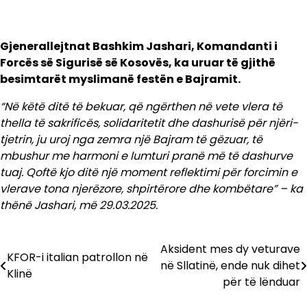
Gjenerallejtnat Bashkim Jashari, Komandanti i
Forcës së Sigurisë së Kosovës, ka uruar të gjithë
besimtarët myslimanë festën e Bajramit.
“Në këtë ditë të bekuar, që ngërthen në vete vlera të
thella të sakrificës, solidaritetit dhe dashurisë për njëri-
tjetrin, ju uroj nga zemra një Bajram të gëzuar, të
mbushur me harmoni e lumturi pranë më të dashurve
tuaj. Qoftë kjo ditë një moment reflektimi për forcimin e
vlerave tona njerëzore, shpirtërore dhe kombëtare” – ka
thënë Jashari, më 29.03.2025.
Aksident mes dy veturave
Lëvizje
KFOR-i italian patrollon në
në Sllatinë, ende nuk dihet
Klinë
te
për të lënduar
postimet