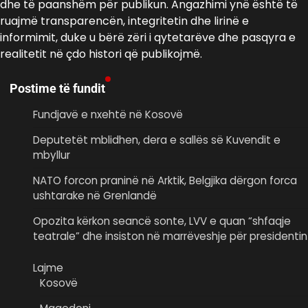
dhe të paanshëm për publikun. Angazhimi ynë është të
ruajmë transparencën, integritetin dhe lirinë e
informimit, duke u bërë zëri i qytetarëve dhe pasqyra e
realitetit në çdo histori që publikojmë.
Postime të fundit
Fundjavë e nxehtë në Kosovë
Deputetët mblidhen, dera e sallës së Kuvendit e
mbyllur
NATO forcon praninë në Arktik, Belgjika dërgon forca
ushtarake në Grenlandë
Opozita kërkon seancë sonte, LVV e quan “shfaqje
teatrale” dhe insiston në marrëveshje për presidentin
Lajme
Kosovë