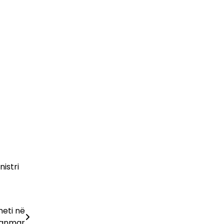
istri
meti në
anmar