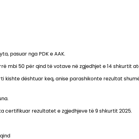
dyta, pasuar nga PDK e AAK.
ë mbi 50 për qind të votave në zgjedhjet e 14 shkurtit at
arti kishte dështuar keq, anise parashikonte rezultat shu
una.
a certifikuar rezultatet e zgjedhjeve të 9 shkurtit 2025.
 qind