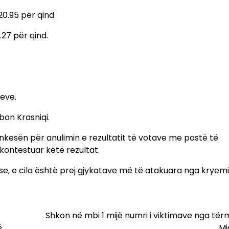
20.95 për qind
.27 për qind.
jeve.
ban Krasniqi.
kesën për anulimin e rezultatit të votave me postë të
kontestuar këtë rezultat.
e, e cila është prej gjykatave më të atakuara nga kryemin
Shkon në mbi 1 mijë numri i viktimave nga tër
ë
Mi