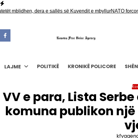
Skip
to
blidhen, dera e sallës së Kuvendit e mbyllur
NATO forcon pranin
content
POLITIKË
KRONIKË POLICORE
SHËN
LAJME
Ko
VV e para, Lista Serbe e
komuna publikon një h
vj
kfvagen