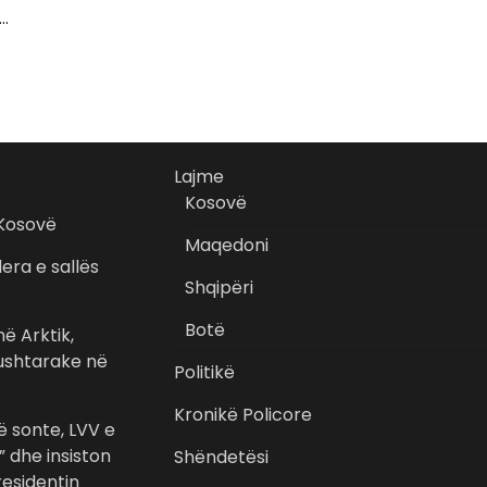
i…
Lajme
Kosovë
 Kosovë
Maqedoni
era e sallës
Shqipëri
Botë
ë Arktik,
 ushtarake në
Politikë
Kronikë Policore
 sonte, LVV e
” dhe insiston
Shëndetësi
esidentin