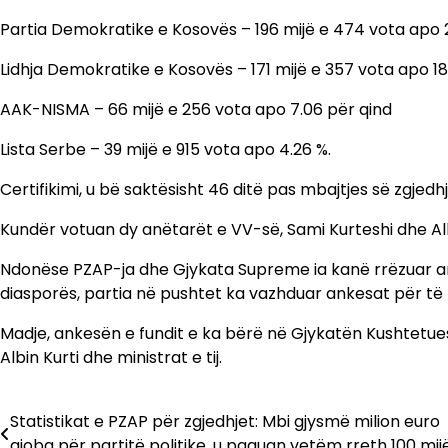
Partia Demokratike e Kosovës – 196 mijë e 474 vota apo 
Lidhja Demokratike e Kosovës – 171 mijë e 357 vota apo 18
AAK-NISMA – 66 mijë e 256 vota apo 7.06 për qind
Lista Serbe – 39 mijë e 915 vota apo 4.26 %.
Certifikimi, u bë saktësisht 46 ditë pas mbajtjes së zgjedh
Kundër votuan dy anëtarët e VV-së, Sami Kurteshi dhe Al
Ndonëse PZAP-ja dhe Gjykata Supreme ia kanë rrëzuar an
diasporës, partia në pushtet ka vazhduar ankesat për të 
Madje, ankesën e fundit e ka bërë në Gjykatën Kushtetues
Albin Kurti dhe ministrat e tij.
Statistikat e PZAP për zgjedhjet: Mbi gjysmë milion euro
Lëvizje
gjoba për partitë politike, u paguan vetëm rreth 100 mij