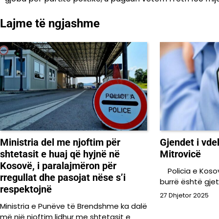
te
Lajme të ngjashme
postimet
Ministria del me njoftim për
Gjendet i vde
shtetasit e huaj që hyjnë në
Mitrovicë
Kosovë, i paralajmëron për
Policia e Kosov
rregullat dhe pasojat nëse s’i
burrë është gjet
respektojnë
27 Dhjetor 2025
Ministria e Punëve të Brendshme ka dalë
më një njoftim lidhur me shtetasit e