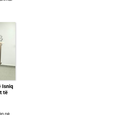
 Isniq
t të
ën në