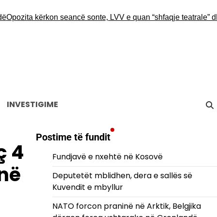
ita kërkon seancë sonte, LVV e quan “shfaqje teatrale” dhe ins
INVESTIGIME
Postime të fundit
ç 4
Fundjavë e nxehtë në Kosovë
 në
Deputetët mblidhen, dera e sallës së
Kuvendit e mbyllur
NATO forcon praninë në Arktik, Belgjika