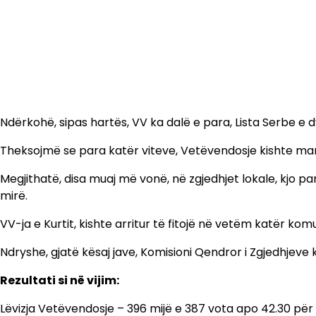
Ndërkohë, sipas hartës, VV ka dalë e para, Lista Serbe e 
Theksojmë se para katër viteve, Vetëvendosje kishte marr
Megjithatë, disa muaj më vonë, në zgjedhjet lokale, kjo p
mirë.
VV-ja e Kurtit, kishte arritur të fitojë në vetëm katër kom
Ndryshe, gjatë kësaj jave, Komisioni Qendror i Zgjedhjeve k
Rezultati si në vijim:
Lëvizja Vetëvendosje – 396 mijë e 387 vota apo 42.30 për