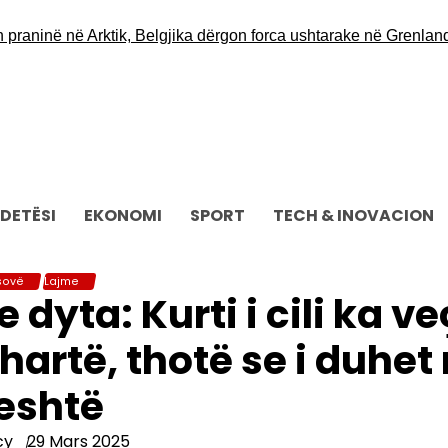
ë në Arktik, Belgjika dërgon forca ushtarake në Grenlandë
Opoz
DETËSI
EKONOMI
SPORT
TECH & INOVACION
sovë
Lajme
 dyta: Kurti i cili ka ve
artë, thotë se i duhet
eshtë
cy
29 Mars 2025