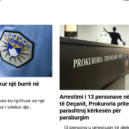
kur një burrë në
Arrestimi i 13 personave në
ës ka njoftuar se një
të Deçanit, Prokuroria prite
ur i vdekur dje…
parashtroj kërkesën për
paraburgim
13 persona u arrestuan të diel