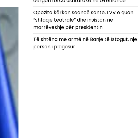
dërgon forca ushtarake në Grenlandë
Opozita kërkon seancë sonte, LVV e quan
“shfaqje teatrale” dhe insiston në
marrëveshje për presidentin
Të shtëna me armë në Banjë të Istogut, një
person i plagosur