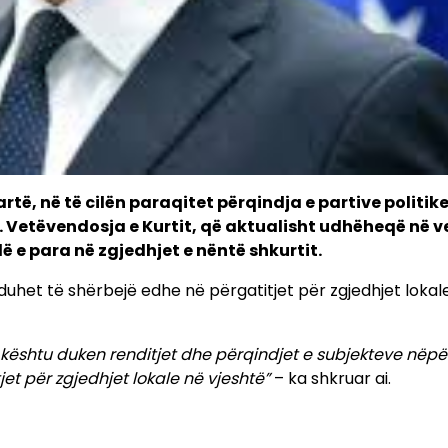
artë, në të cilën paraqitet përqindja e partive politike
 Vetëvendosja e Kurtit, që aktualisht udhëheqë në 
 e para në zgjedhjet e nëntë shkurtit.
 duhet të shërbejë edhe në përgatitjet për zgjedhjet lokale
e, kështu duken renditjet dhe përqindjet e subjekteve nëpë
et për zgjedhjet lokale në vjeshtë”
– ka shkruar ai.