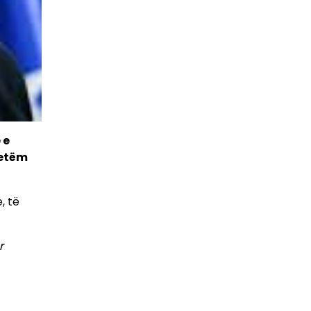
 e
vetëm
, të
r