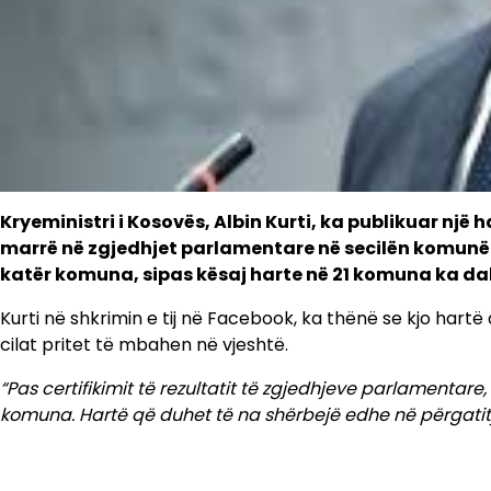
Kryeministri i Kosovës, Albin Kurti, ka publikuar një h
marrë në zgjedhjet parlamentare në secilën komunë.
katër komuna, sipas kësaj harte në 21 komuna ka dalë
Kurti në shkrimin e tij në Facebook, ka thënë se kjo hartë
cilat pritet të mbahen në vjeshtë.
“Pas certifikimit të rezultatit të zgjedhjeve parlamentar
komuna. Hartë që duhet të na shërbejë edhe në përgatitj