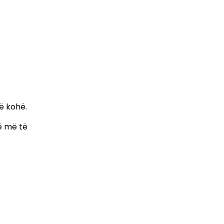
ë kohë.
më më të