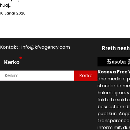
huaj…
16 Janar 2026
Kontakt : info@kfvagency.com
Rreth nesh
Kerko
Kosova Free 
Kërko
dhe media e p
për:
standarde më 
hulumtojmë, v
fakte të sakta
besueshëm dh
publikun. Ang
transparencën,
informimit, du