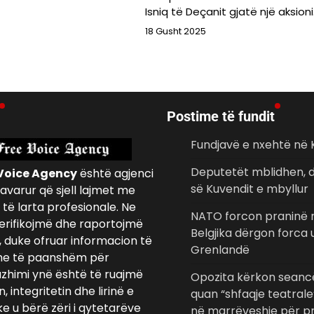
Isniq të Deçanit gjatë një aksion
18 Gusht 2025
Postime të fundit
Fundjavë e nxehtë në
Deputetët mblidhen, d
Voice Agency
është agjenci
së Kuvendit e mbyllur
avarur që sjell lajmet me
të larta profesionale. Ne
NATO forcon praninë n
erifikojmë dhe raportojmë
Belgjika dërgon forca
, duke ofruar informacion të
Grenlandë
e të paanshëm për
azhimi ynë është të ruajmë
Opozita kërkon seancë
 integritetin dhe lirinë e
quan “shfaqje teatrale
ke u bërë zëri i qytetarëve
në marrëveshje për pr