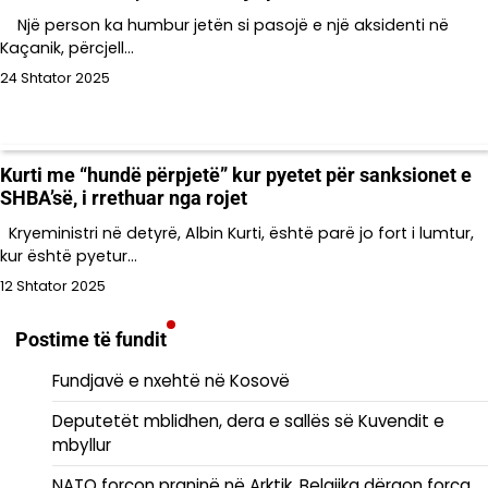
Një person ka humbur jetën si pasojë e një aksidenti në
Kaçanik, përcjell…
24 Shtator 2025
Kurti me “hundë përpjetë” kur pyetet për sanksionet e
SHBA’së, i rrethuar nga rojet
Kryeministri në detyrë, Albin Kurti, është parë jo fort i lumtur,
kur është pyetur…
12 Shtator 2025
Postime të fundit
Fundjavë e nxehtë në Kosovë
Deputetët mblidhen, dera e sallës së Kuvendit e
mbyllur
NATO forcon praninë në Arktik, Belgjika dërgon forca