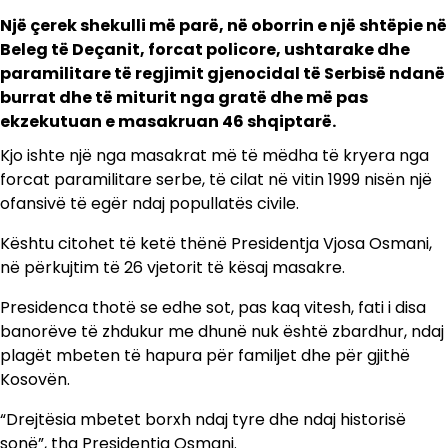
Një çerek shekulli më parë, në oborrin e një shtëpie në
Beleg të Deçanit, forcat policore, ushtarake dhe
paramilitare të regjimit gjenocidal të Serbisë ndanë
burrat dhe të miturit nga gratë dhe më pas
ekzekutuan e masakruan 46 shqiptarë.
Kjo ishte një nga masakrat më të mëdha të kryera nga
forcat paramilitare serbe, të cilat në vitin 1999 nisën një
ofansivë të egër ndaj popullatës civile.
Kështu citohet të ketë thënë Presidentja Vjosa Osmani,
në përkujtim të 26 vjetorit të kësaj masakre.
Presidenca thotë se edhe sot, pas kaq vitesh, fati i disa
banorëve të zhdukur me dhunë nuk është zbardhur, ndaj
plagët mbeten të hapura për familjet dhe për gjithë
Kosovën.
“Drejtësia mbetet borxh ndaj tyre dhe ndaj historisë
sonë”, tha Presidentja Osmani.