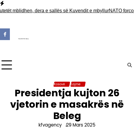
Skip
to
ët mblidhen, dera e sallës së Kuvendit e mbyllur
NATO forcon pr
content
Kosovë
Lajme
Presidentja kujton 26
vjetorin e masakrës në
Beleg
kfvagency
29 Mars 2025