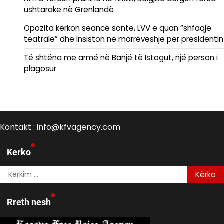
ushtarake në Grenlandë
Opozita kërkon seancë sonte, LVV e quan “shfaqje
teatrale” dhe insiston në marrëveshje për presidentin
Të shtëna me armë në Banjë të Istogut, një person i
plagosur
Kontakt : info@kfvagency.com
Kerko
Kërko
për:
Rreth nesh