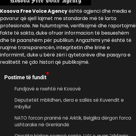
Kosova Free Voice Agency
është agjenci dhe media e
pavarur që sjell lajmet me standarde më të larta
profesionale. Ne hulumtojmë, verifikojmë dhe raportojmë
fakte të sakta, duke ofruar informacion të besueshëm
dhe të paanshëm për publikun. Angazhimi ynë është të
ruajmë transparencën, integritetin dhe lirinë e
informimit, duke u bërë zëri i qytetarëve dhe pasqyra e
realitetit në çdo histori që publikojmë.
Postime të fundit
Fundjavë e nxehtë në Kosovë
Deputetët mblidhen, dera e sallës së Kuvendit e
mbyllur
NATO forcon praninë në Arktik, Belgjika dërgon forca
ushtarake në Grenlandë
Opozita kërkon seancë sonte, LVV e quan “shfaqje