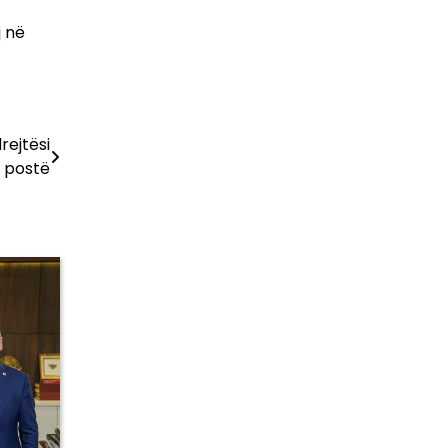
j në
rejtësi
 postë