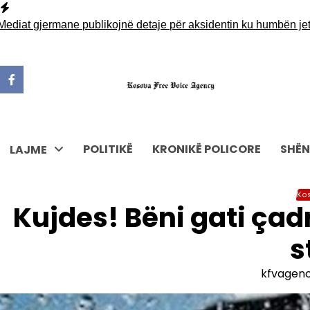
Skip
to
t gjermane publikojnë detaje për aksidentin ku humbën jetën tr
content
POLITIKË
KRONIKË POLICORE
SHËN
LAJME
Ko
Kujdes! Bëni gati çadr
s
kfvagen