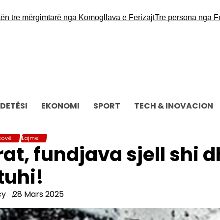
e mërgimtarë nga Komogllava e Ferizajt
Tre persona nga Ferizaj
DETËSI
EKONOMI
SPORT
TECH & INOVACION
sovë
Lajme
at, fundjava sjell shi 
tuhi!
cy
28 Mars 2025