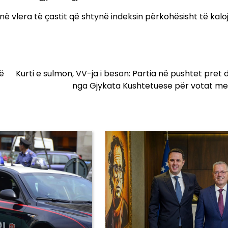
 vlera të çastit që shtynë indeksin përkohësisht të kalo
ë
Kurti e sulmon, VV-ja i beson: Partia në pushtet pret d
nga Gjykata Kushtetuese për votat me