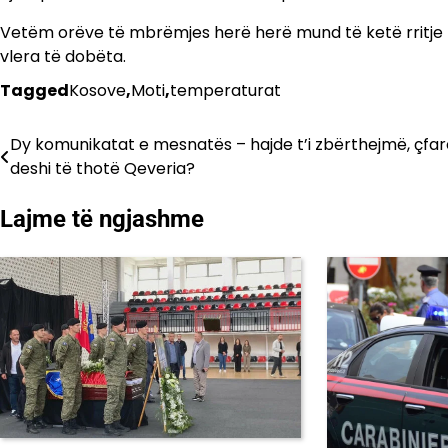
Vetëm orëve të mbrëmjes herë herë mund të ketë rritje në
vlera të dobëta.
Tagged
Kosove
,
Moti
,
temperaturat
Dy komunikatat e mesnatës – hajde t’i zbërthejmë, çfar
Lëvizje
deshi të thotë Qeveria?
te
Lajme të ngjashme
postimet