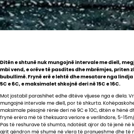
Ditën e shtunë nuk mungojnë intervale me diell, meg
mbi vend, e orëve të pasdites dhe mbrëmjes, priten z
bubullimë. Frynë erë e lehtë dhe mesatare nga lindja
5C e 6C, e maksimalet shkojnë deri në 15C e 16C.
Mot jostabil parashihet edhe ditëve vijuese nga e diela
mungojnë intervale me diell, por të shkurta. Kohëpaskohe
maksimale pësojnë rënie deri në 9C e 10C, ditën e hënë 
frynë erëra më të theksuara veriore e verilindore, 5-15m/
Pas të reshurave të shumta, ndotësit ajror do të jenë në k
ajrit qëndron më shumë në vlera të pranueshme dhe të mi