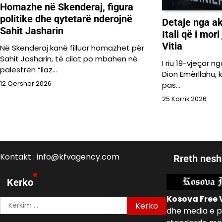
Homazhe në Skenderaj, figura
politike dhe qytetarë nderojnë
Detaje nga ak
Sahit Jasharin
Itali që i mori
Vitia
Në Skenderaj kanë filluar homazhet për
Sahit Jasharin, të cilat po mbahen në
I riu 19-vjeçar n
palestrën “Ilaz…
Dion Emërllahu,
12 Qershor 2026
pas…
25 Korrik 2026
Kontakt : info@kfvagency.com
Rreth nesh
Kerko
Kosova Free 
Kërko
dhe media e p
për: