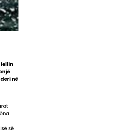
ellin
onjë
deri në
urat
hëna
isë së