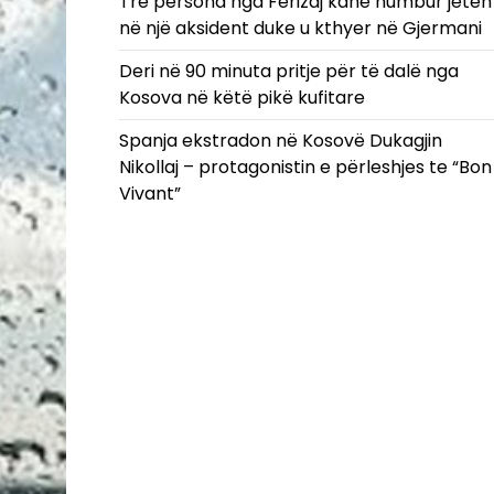
Tre persona nga Ferizaj kanë humbur jetën
në një aksident duke u kthyer në Gjermani
Deri në 90 minuta pritje për të dalë nga
Kosova në këtë pikë kufitare
Spanja ekstradon në Kosovë Dukagjin
Nikollaj – protagonistin e përleshjes te “Bon
Vivant”