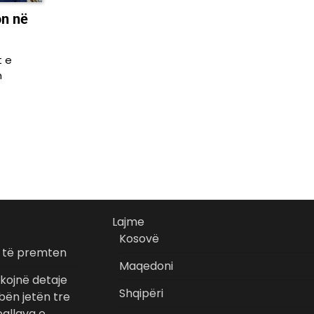
on në
t e
m
Lajme
Kosovë
r të premten
Maqedoni
kojnë detaje
Shqipëri
bën jetën tre
gllava e