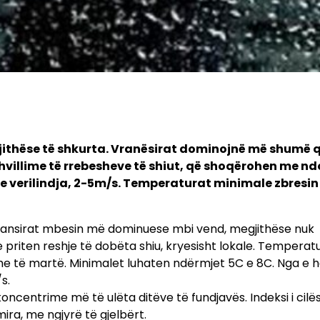
jithëse të shkurta. Vranësirat dominojnë më shumë qi
hvillime të rrebesheve të shiut, që shoqërohen me nd
 e verilindja, 2-5m/s. Temperaturat minimale zbresin 
. Vransirat mbesin më dominuese mbi vend, megjithëse nuk
 priten reshje të dobëta shiu, kryesisht lokale. Temperat
dhe të martë. Minimalet luhaten ndërmjet 5C e 8C. Nga e 
s.
oncentrime më të ulëta ditëve të fundjavës. Indeksi i cilës
ra, me ngjyrë të gjelbërt.