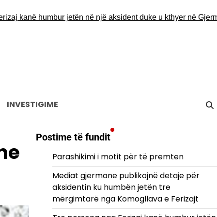
 kanë humbur jetën në një aksident duke u kthyer në Gjermani
D
INVESTIGIME
Postime të fundit
dhe
Parashikimi i motit për të premten
Mediat gjermane publikojnë detaje për
aksidentin ku humbën jetën tre
mërgimtarë nga Komogllava e Ferizajt