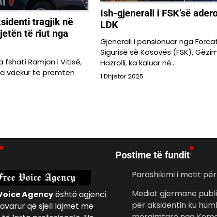
Ish-gjenerali i FSK’së ader
sidenti tragjik në
LDK
 jetën të riut nga
Gjenerali i pensionuar nga Forca
Sigurisë së Kosovës (FSK), Gëzi
ga fshati Ramjan i Vitisë,
Hazrolli, ka kaluar në…
 ka vdekur të premten
1 Dhjetor 2025
Postime të fundit
Parashikimi i motit pë
Mediat gjermane publi
Voice Agency
është agjenci
për aksidentin ku hum
avarur që sjell lajmet me
mërgimtarë nga Komo