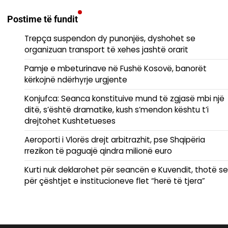
Postime të fundit
Trepça suspendon dy punonjës, dyshohet se
organizuan transport të xehes jashtë orarit
Pamje e mbeturinave në Fushë Kosovë, banorët
kërkojnë ndërhyrje urgjente
Konjufca: Seanca konstituive mund të zgjasë mbi një
ditë, s’është dramatike, kush s’mendon kështu t’i
drejtohet Kushtetueses
Aeroporti i Vlorës drejt arbitrazhit, pse Shqipëria
rrezikon të paguajë qindra milionë euro
Kurti nuk deklarohet për seancën e Kuvendit, thotë se
për çështjet e institucioneve flet “herë të tjera”