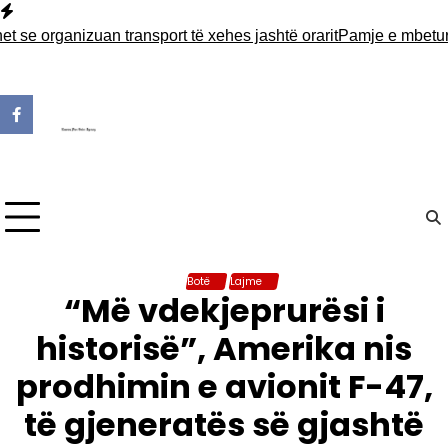
Skip
to
anizuan transport të xehes jashtë orarit
Pamje e mbeturinave n
content
Botë
Lajme
“Më vdekjeprurësi i
historisë”, Amerika nis
prodhimin e avionit F-47,
të gjeneratës së gjashtë