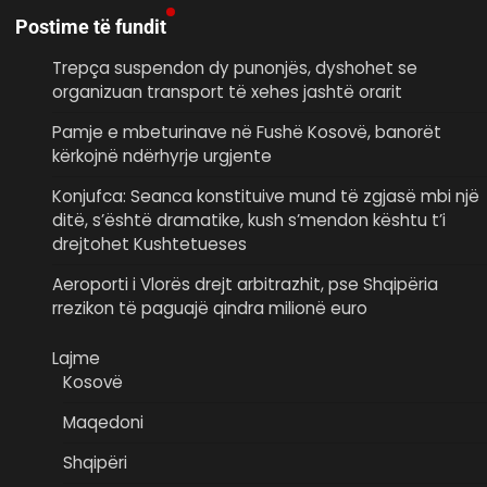
Postime të fundit
Trepça suspendon dy punonjës, dyshohet se
organizuan transport të xehes jashtë orarit
Pamje e mbeturinave në Fushë Kosovë, banorët
kërkojnë ndërhyrje urgjente
Konjufca: Seanca konstituive mund të zgjasë mbi një
ditë, s’është dramatike, kush s’mendon kështu t’i
drejtohet Kushtetueses
Aeroporti i Vlorës drejt arbitrazhit, pse Shqipëria
rrezikon të paguajë qindra milionë euro
Lajme
Kosovë
Maqedoni
Shqipëri