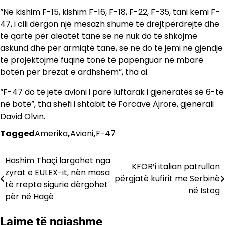
“Ne kishim F-15, kishim F-16, F-18, F-22, F-35, tani kemi F-
47, i cili dërgon një mesazh shumë të drejtpërdrejtë dhe
të qartë për aleatët tanë se ne nuk do të shkojmë
askund dhe për armiqtë tanë, se ne do të jemi në gjendje
të projektojmë fuqinë tonë të papenguar në mbarë
botën për brezat e ardhshëm”, tha ai.
“F-47 do të jetë avioni i parë luftarak i gjeneratës së 6-të
në botë”, tha shefi i shtabit të Forcave Ajrore, gjenerali
David Olvin.
Tagged
Amerika
,
Avioni
,
F-47
Hashim Thaçi largohet nga
Lëvizje
KFOR’i italian patrullon
zyrat e EULEX-it, nën masa
përgjatë kufirit me Serbinë
te
të rrepta sigurie dërgohet
në Istog
për në Hagë
postimet
Lajme të ngjashme