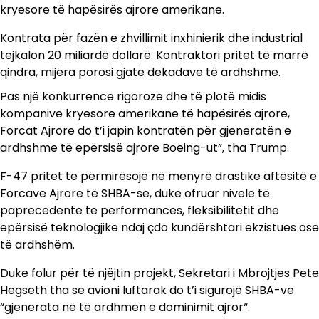
kryesore të hapësirës ajrore amerikane.
Kontrata për fazën e zhvillimit inxhinierik dhe industrial
tejkalon 20 miliardë dollarë. Kontraktori pritet të marrë
qindra, mijëra porosi gjatë dekadave të ardhshme.
Pas një konkurrence rigoroze dhe të plotë midis
kompanive kryesore amerikane të hapësirës ajrore,
Forcat Ajrore do t’i japin kontratën për gjeneratën e
ardhshme të epërsisë ajrore Boeing-ut”, tha Trump.
F-47 pritet të përmirësojë në mënyrë drastike aftësitë e
Forcave Ajrore të SHBA-së, duke ofruar nivele të
paprecedentë të performancës, fleksibilitetit dhe
epërsisë teknologjike ndaj çdo kundërshtari ekzistues ose
të ardhshëm.
Duke folur për të njëjtin projekt, Sekretari i Mbrojtjes Pete
Hegseth tha se avioni luftarak do t’i sigurojë SHBA-ve
“gjenerata në të ardhmen e dominimit ajror“.