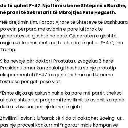
do të quhet F-47. Njoftimi u bë në Shtëpinë e Bardhë,
në prani të Sekretarit të Mbrojtjes Pete Hegseth.
“Në drejtimin tim, Forcat Ajrore të Shteteve të Bashkuara
po ecin përpara me avionin e parë luftarak të
gjeneratës së gjashtë në botë. Gjeneratën e gjashtë,
asgjë nuk krahasohet me të dhe do të quhet F-47”, tha
Trump.
S’ka nevojë për doktor! Prostata u zvogëlua 3 herë!
Presidenti amerikan zbuloi gjithashtu se një prototip
eksperimental i F-47 ka qenë tashmë në fluturime
testuese për gati pesë vjet.
“Është diçka që askush nuk e ka parë më parë”, theksoi
ai, duke shtuar se programi i zhvillimit të avionit ka qenë
duke u zhvilluar për një kohë të gjatë.
Zhvillimi i avionit luftarak të ri do t’i caktohet Boeing-ut ,
pas një procesi konkurrimi “rigoroz” midis kompanive