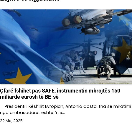
Çfarë fshihet pas SAFE, instrumentin mbrojtës 150
miliardë eurosh të BE-së
Presidenti i Këshillit Evropian, Antonio Costa, tha se miratimi
nga ambasadorët është “një…
22 Maj 2025