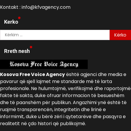
Kontakt : info@kfvagency.com
Kerko
Kërko
për:
Rreth nesh
Kosova Free Voice Agency
është agjenci dhe media e
pavarur që sjell lajmet me standarde më të larta
profesionale. Ne hulumtojmë, verifikojmë dhe raportojmë
fakte të sakta, duke ofruar informacion të besueshëm
dhe të paanshëm për publikun. Angazhimi ynë është të
ruajmë transparencën, integritetin dhe lirinë e
informimit, duke u bërë zëri i qytetarëve dhe pasqyra e
realitetit në çdo histori që publikojmë.