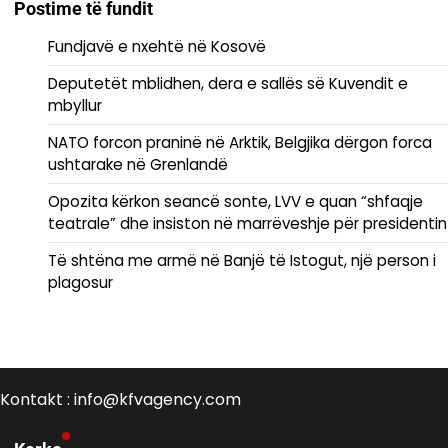
Postime të fundit
Fundjavë e nxehtë në Kosovë
Deputetët mblidhen, dera e sallës së Kuvendit e
mbyllur
NATO forcon praninë në Arktik, Belgjika dërgon forca
ushtarake në Grenlandë
Opozita kërkon seancë sonte, LVV e quan “shfaqje
teatrale” dhe insiston në marrëveshje për presidentin
Të shtëna me armë në Banjë të Istogut, një person i
plagosur
Kontakt : info@kfvagency.com