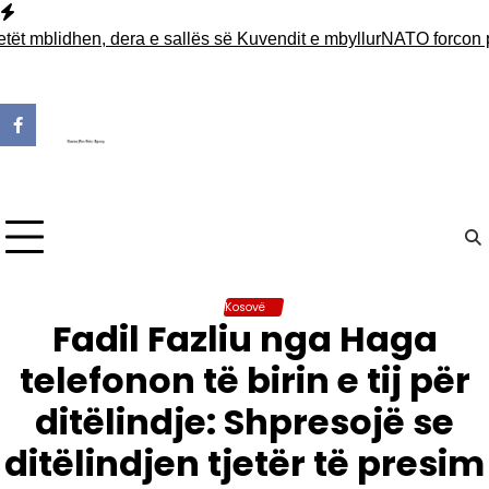
Skip
to
blidhen, dera e sallës së Kuvendit e mbyllur
NATO forcon pranin
content
Kosovë
Fadil Fazliu nga Haga
telefonon të birin e tij për
ditëlindje: Shpresojë se
ditëlindjen tjetër të presim