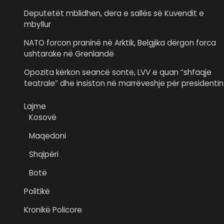
Deputetët mblidhen, dera e sallës së Kuvendit e
mbyllur
NATO forcon praninë në Arktik, Belgjika dërgon forca
ushtarake në Grenlandë
Opozita kërkon seancë sonte, LVV e quan “shfaqje
teatrale” dhe insiston në marrëveshje për presidentin
Lajme
Kosovë
Maqedoni
Shqipëri
Botë
Politikë
Kronikë Policore