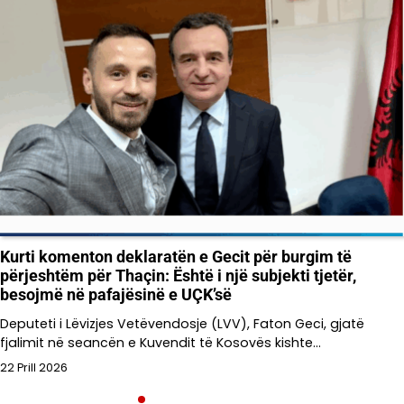
Kurti komenton deklaratën e Gecit për burgim të
përjeshtëm për Thaçin: Është i një subjekti tjetër,
besojmë në pafajësinë e UÇK’së
Deputeti i Lëvizjes Vetëvendosje (LVV), Faton Geci, gjatë
fjalimit në seancën e Kuvendit të Kosovës kishte…
22 Prill 2026