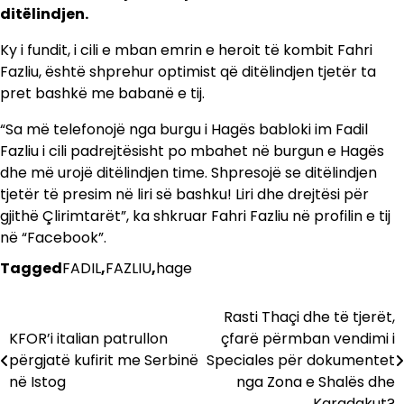
ditëlindjen.
Ky i fundit, i cili e mban emrin e heroit të kombit Fahri
Fazliu, është shprehur optimist që ditëlindjen tjetër ta
pret bashkë me babanë e tij.
“Sa më telefonojë nga burgu i Hagës babloki im Fadil
Fazliu i cili padrejtësisht po mbahet në burgun e Hagës
dhe më urojë ditëlindjen time. Shpresojë se ditëlindjen
tjetër të presim në liri së bashku! Liri dhe drejtësi për
gjithë Çlirimtarët”, ka shkruar Fahri Fazliu në profilin e tij
në “Facebook”.
Tagged
FADIL
,
FAZLIU
,
hage
Rasti Thaçi dhe të tjerët,
Lëvizje
KFOR’i italian patrullon
çfarë përmban vendimi i
te
përgjatë kufirit me Serbinë
Speciales për dokumentet
në Istog
nga Zona e Shalës dhe
postimet
Karadakut?