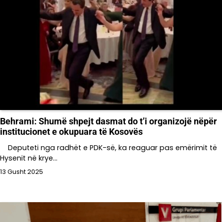
Behrami: Shumë shpejt dasmat do t’i organizojë nëpër
institucionet e okupuara të Kosovës
Deputeti nga radhët e PDK-së, ka reaguar pas emërimit të
Hysenit në krye…
13 Gusht 2025