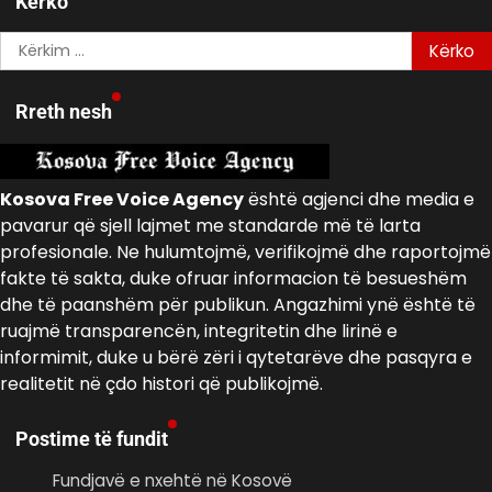
Kerko
Kërko
për:
Rreth nesh
Kosova Free Voice Agency
është agjenci dhe media e
pavarur që sjell lajmet me standarde më të larta
profesionale. Ne hulumtojmë, verifikojmë dhe raportojmë
fakte të sakta, duke ofruar informacion të besueshëm
dhe të paanshëm për publikun. Angazhimi ynë është të
ruajmë transparencën, integritetin dhe lirinë e
informimit, duke u bërë zëri i qytetarëve dhe pasqyra e
realitetit në çdo histori që publikojmë.
Postime të fundit
Fundjavë e nxehtë në Kosovë