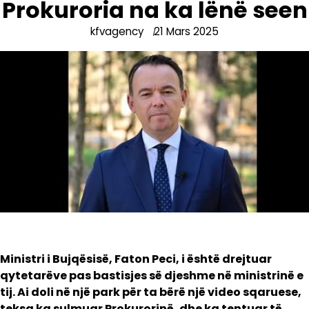
Prokuroria na ka lënë seen
kfvagency
21 Mars 2025
Ministri i Bujqësisë, Faton Peci, i është drejtuar
qytetarëve pas bastisjes së djeshme në ministrinë e
tij. Ai doli në një park për ta bërë një video sqaruese,
teksa ka sulmuar Prokurorinë, dhe ka tentuar të