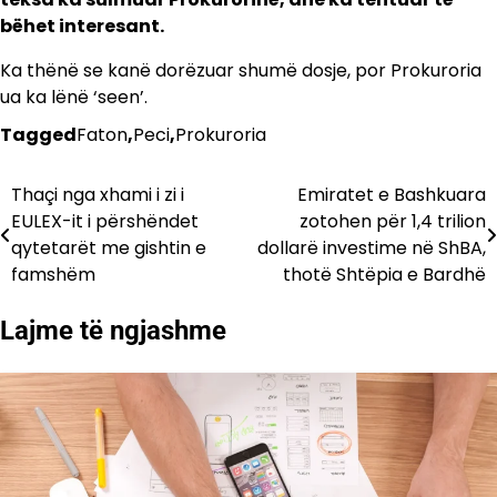
bëhet interesant.
Ka thënë se kanë dorëzuar shumë dosje, por Prokuroria
ua ka lënë ‘seen’.
Tagged
Faton
,
Peci
,
Prokuroria
Thaçi nga xhami i zi i
Emiratet e Bashkuara
Lëvizje
EULEX-it i përshëndet
zotohen për 1,4 trilion
te
qytetarët me gishtin e
dollarë investime në ShBA,
famshëm
thotë Shtëpia e Bardhë
postimet
Lajme të ngjashme