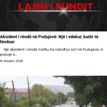
Aksident i rëndë në Podujevë: Një i vdekur, katër të
lënduar
Një aksident i rëndë trafiku ka ndodhur sot në Podujevë, si
pasojë e…
15 Shtator 2025