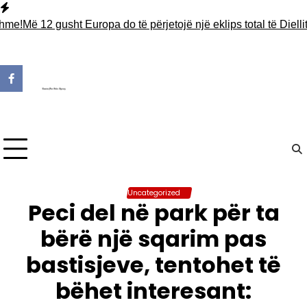
Skip
to
Më 12 gusht Europa do të përjetojë një eklips total të Diellit
Nesë
content
Uncategorized
Peci del në park për ta
bërë një sqarim pas
bastisjeve, tentohet të
bëhet interesant: