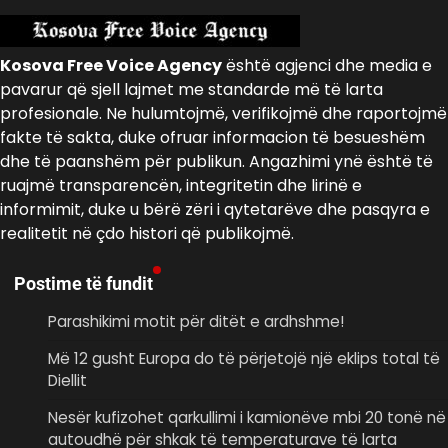
Kosova Free Voice Agency
është agjenci dhe media e
pavarur që sjell lajmet me standarde më të larta
profesionale. Ne hulumtojmë, verifikojmë dhe raportojmë
fakte të sakta, duke ofruar informacion të besueshëm
dhe të paanshëm për publikun. Angazhimi ynë është të
ruajmë transparencën, integritetin dhe lirinë e
informimit, duke u bërë zëri i qytetarëve dhe pasqyra e
realitetit në çdo histori që publikojmë.
Postime të fundit
Parashikimi motit për ditët e ardhshme!
Më 12 gusht Europa do të përjetojë një eklips total të
Diellit
Nesër kufizohet qarkullimi i kamionëve mbi 20 tonë në
autoudhë për shkak të temperaturave të larta