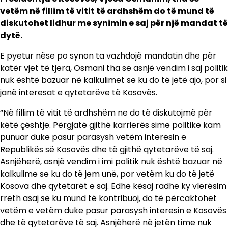
vetëm në fillim të vitit të ardhshëm do të mund të
diskutohet lidhur me synimin e saj për një mandat të
dytë.
E pyetur nëse po synon ta vazhdojë mandatin dhe për
katër vjet të tjera, Osmani tha se asnjë vendim i saj politik
nuk është bazuar në kalkulimet se ku do të jetë ajo, por si
janë interesat e qytetarëve të Kosovës.
“Në fillim të vitit të ardhshëm ne do të diskutojmë për
këtë çështje. Përgjatë gjithë karrierës sime politike kam
punuar duke pasur parasysh vetëm interesin e
Republikës së Kosovës dhe të gjithë qytetarëve të saj.
Asnjëherë, asnjë vendim i imi politik nuk është bazuar në
kalkulime se ku do të jem unë, por vetëm ku do të jetë
Kosova dhe qytetarët e saj. Edhe kësaj radhe ky vlerësim
rreth asaj se ku mund të kontribuoj, do të përcaktohet
vetëm e vetëm duke pasur parasysh interesin e Kosovës
dhe të qytetarëve të saj. Asnjëherë në jetën time nuk