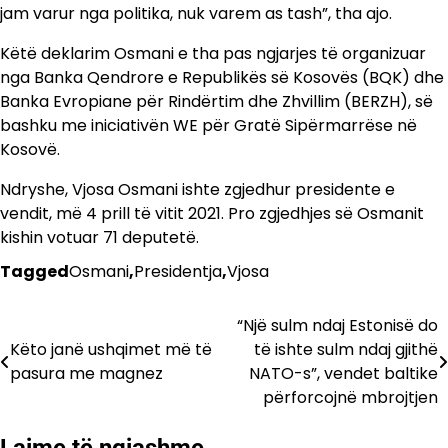
jam varur nga politika, nuk varem as tash”, tha ajo.
Këtë deklarim Osmani e tha pas ngjarjes të organizuar
nga Banka Qendrore e Republikës së Kosovës (BQK) dhe
Banka Evropiane për Rindërtim dhe Zhvillim (BERZH), së
bashku me iniciativën WE për Gratë Sipërmarrëse në
Kosovë.
Ndryshe, Vjosa Osmani ishte zgjedhur presidente e
vendit, më 4 prill të vitit 2021. Pro zgjedhjes së Osmanit
kishin votuar 71 deputetë.
Tagged
Osmani
,
Presidentja
,
Vjosa
“Një sulm ndaj Estonisë do
Lëvizje
Këto janë ushqimet më të
të ishte sulm ndaj gjithë
te
pasura me magnez
NATO-s”, vendet baltike
përforcojnë mbrojtjen
postimet
Lajme të ngjashme