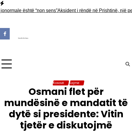
Skip
to
normale është “non sens”
Aksident i rëndë në Prishtinë, një pers
content
Kosovë
Lajme
Osmani flet për
mundësinë e mandatit të
dytë si presidente: Vitin
tjetër e diskutojmë