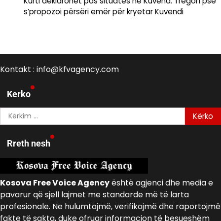
Kurti deklarohet pas situatës në Kuvend: Tregon pse
s’propozoi përsëri emër për kryetar Kuvendi
Kontakt : info@kfvagency.com
Kerko
Kërko
për:
Rreth nesh
Kosova Free Voice Agency
është agjenci dhe media e
pavarur që sjell lajmet me standarde më të larta
profesionale. Ne hulumtojmë, verifikojmë dhe raportojmë
fakte të sakta, duke ofruar informacion të besueshëm