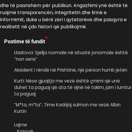
dhe të paanshëm për publikun. Angazhimi ynë është të
ruajmë transparencën, integritetin dhe lirinë e
informimit, duke u bërë zëri i qytetarëve dhe pasqyra e
realitetit në çdo histori që publikojmë.
Postime të fundit
Lladrovci: Sjellja normale në situatë jonormale është
“non sens”
Aksident i rëndë në Prishtinë, një person humb jetën
Kurti: Nëse gjuajtja me vezë është çmimi që unë
duhet ta paguaj që ata të vijnë në takim, jam i lumtur
ta paguaj
“M*ta, m*ta”, Time Kadrijaj sulmon me vezë Albin
Kurtin
Lajme
Kosovë