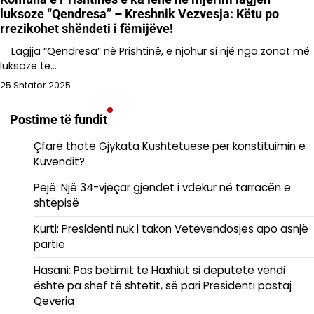
luksoze “Qendresa” – Kreshnik Vezvesja: Këtu po
rrezikohet shëndeti i fëmijëve!
Lagjja “Qendresa” në Prishtinë, e njohur si një nga zonat më
luksoze të…
25 Shtator 2025
Postime të fundit
Çfarë thotë Gjykata Kushtetuese për konstituimin e
Kuvendit?
Pejë: Një 34-vjeçar gjendet i vdekur në tarracën e
shtëpisë
Kurti: Presidenti nuk i takon Vetëvendosjes apo asnjë
partie
Hasani: Pas betimit të Haxhiut si deputete vendi
është pa shef të shtetit, së pari Presidenti pastaj
Qeveria