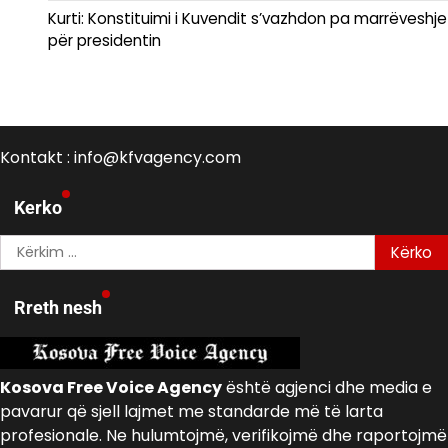
Kurti: Konstituimi i Kuvendit s’vazhdon pa marrëveshje
për presidentin
Kontakt : info@kfvagency.com
Kerko
Kërko
për:
Rreth nesh
Kosova Free Voice Agency
është agjenci dhe media e
pavarur që sjell lajmet me standarde më të larta
profesionale. Ne hulumtojmë, verifikojmë dhe raportojmë