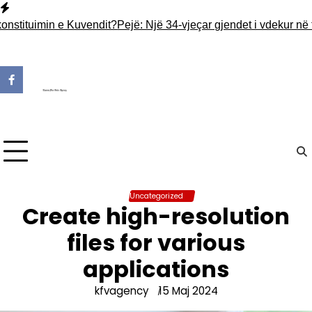
Skip
to
tuimin e Kuvendit?
Pejë: Një 34-vjeçar gjendet i vdekur në tarra
content
Uncategorized
Create high-resolution
files for various
applications
kfvagency
15 Maj 2024