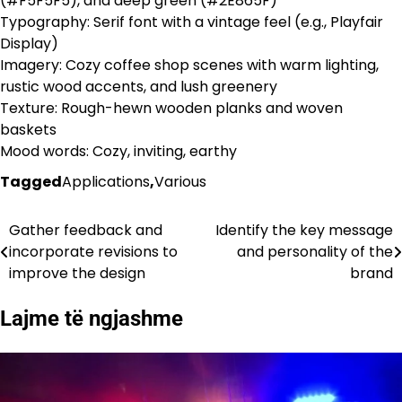
(#F5F5F5), and deep green (#2E865F)
Typography: Serif font with a vintage feel (e.g., Playfair
Display)
Imagery: Cozy coffee shop scenes with warm lighting,
rustic wood accents, and lush greenery
Texture: Rough-hewn wooden planks and woven
baskets
Mood words: Cozy, inviting, earthy
Tagged
Applications
,
Various
Gather feedback and
Identify the key message
Lëvizje
incorporate revisions to
and personality of the
te
improve the design
brand
postimet
Lajme të ngjashme