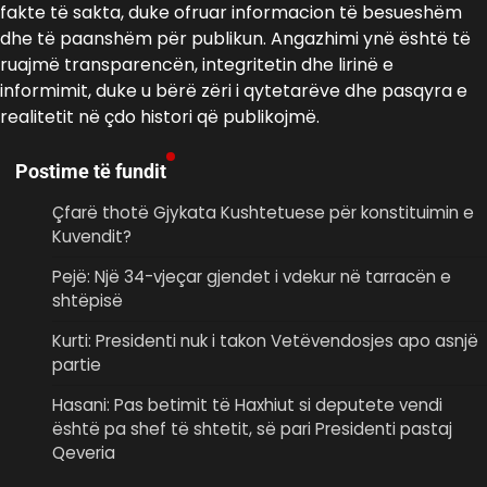
fakte të sakta, duke ofruar informacion të besueshëm
dhe të paanshëm për publikun. Angazhimi ynë është të
ruajmë transparencën, integritetin dhe lirinë e
informimit, duke u bërë zëri i qytetarëve dhe pasqyra e
realitetit në çdo histori që publikojmë.
Postime të fundit
Çfarë thotë Gjykata Kushtetuese për konstituimin e
Kuvendit?
Pejë: Një 34-vjeçar gjendet i vdekur në tarracën e
shtëpisë
Kurti: Presidenti nuk i takon Vetëvendosjes apo asnjë
partie
Hasani: Pas betimit të Haxhiut si deputete vendi
është pa shef të shtetit, së pari Presidenti pastaj
Qeveria