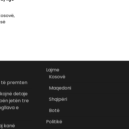
Kosovë,
esë
Lajme
Kosovë
r të premten
Maqedoni
kojnë detaje
Shqipëri
bën jetën tre
gllava e
Botë
Politikë
aj kanë