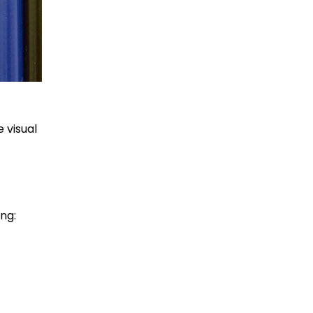
 visual
ing: