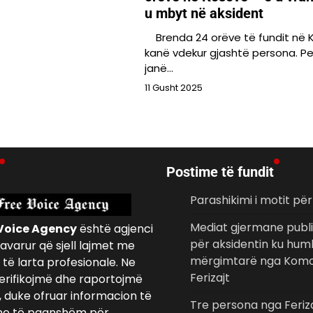
u mbyt në aksident
Brenda 24 orëve të fundit në 
kanë vdekur gjashtë persona. P
janë…
11 Gusht 2025
Postime të fundit
Parashikimi i motit pë
Mediat gjermane publi
Voice Agency
është agjenci
për aksidentin ku hum
avarur që sjell lajmet me
mërgimtarë nga Komo
të larta profesionale. Ne
Ferizajt
erifikojmë dhe raportojmë
, duke ofruar informacion të
Tre persona nga Feriz
e të paanshëm për