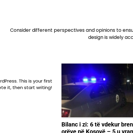
Consider different perspectives and opinions to ens
design is widely a
ress. This is your first
ete it, then start writing!
Bilanc i zi: 6 të vdekur bre
orëve në Kosovë – 5 u vran