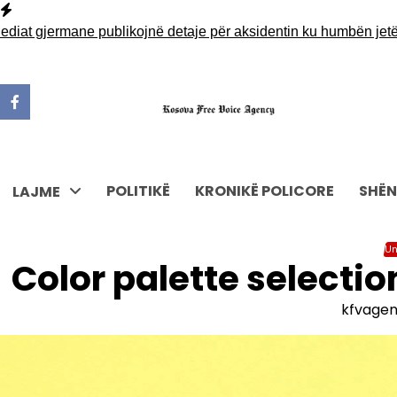
Skip
to
gjermane publikojnë detaje për aksidentin ku humbën jetën tre
content
POLITIKË
KRONIKË POLICORE
SHËN
LAJME
Un
Color palette selecti
kfvage