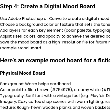
Step 4: Create a Digital Mood Board
Use Adobe Photoshop or Canva to create a digital mood
Choose a background color or texture that sets the tone
Add layers for each key element (color palette, typogra
Adjust sizes, colors, and opacity to achieve the desired b
Save the mood board as a high-resolution file for future
Example Mood Board
Here’s an example mood board for a ficti
Physical Mood Board
Background: Warm beige cardboard
Color palette: Rich brown (#754975), creamy white (#
Typography: Serif font with a vintage feel (e.g., Playfair D
Imagery: Cozy coffee shop scenes with warm lighting, ru
Texture: Rough-hewn wooden planks and woven basket