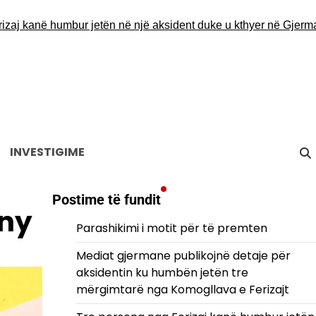
anë humbur jetën në një aksident duke u kthyer në Gjermani
Der
INVESTIGIME
Postime të fundit
ony
Parashikimi i motit për të premten
Mediat gjermane publikojnë detaje për
aksidentin ku humbën jetën tre
mërgimtarë nga Komogllava e Ferizajt