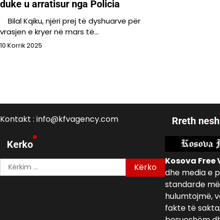
duke u arratisur nga Policia
Bilal Kqiku, njëri prej të dyshuarve për
vrasjen e kryer në mars të…
10 Korrik 2025
Kontakt : info@kfvagency.com
Rreth nesh
Kerko
Kosova Free 
Kërko
dhe media e p
për:
standarde më 
hulumtojmë, v
fakte të sakta
besueshëm dh