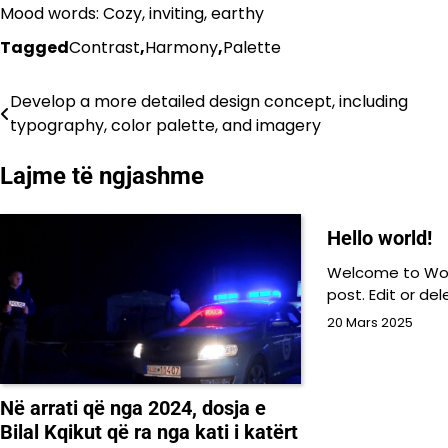
Mood words: Cozy, inviting, earthy
Tagged
Contrast
,
Harmony
,
Palette
Develop a more detailed design concept, including
Lëvizje
typography, color palette, and imagery
te
Lajme të ngjashme
postimet
Hello world!
Welcome to WordP
post. Edit or del
20 Mars 2025
Në arrati që nga 2024, dosja e
Bilal Kqikut që ra nga kati i katërt