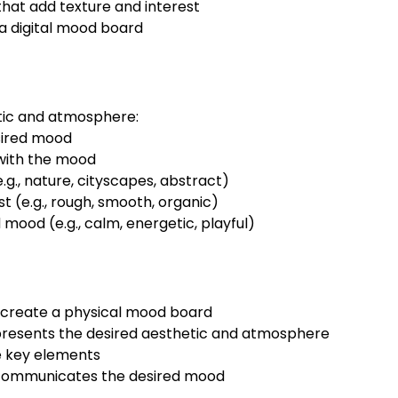
that add texture and interest
 a digital mood board
etic and atmosphere:
sired mood
 with the mood
.g., nature, cityscapes, abstract)
t (e.g., rough, smooth, organic)
mood (e.g., calm, energetic, playful)
o create a physical mood board
epresents the desired aesthetic and atmosphere
ce key elements
y communicates the desired mood