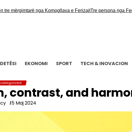
 mërgimtarë nga Komogllava e Ferizajt
Tre persona nga Ferizaj k
DETËSI
EKONOMI
SPORT
TECH & INOVACION
categorized
on, contrast, and harm
ncy
15 Maj 2024