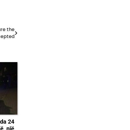
ure the
ccepted
nda 24
ë, një