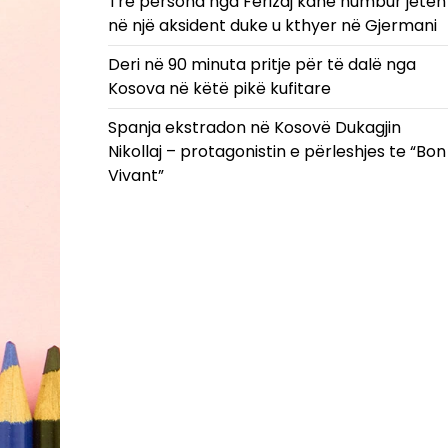
Tre persona nga Ferizaj kanë humbur jetën
në një aksident duke u kthyer në Gjermani
Deri në 90 minuta pritje për të dalë nga
Kosova në këtë pikë kufitare
Spanja ekstradon në Kosovë Dukagjin
Nikollaj – protagonistin e përleshjes te “Bon
Vivant”