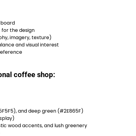
 board
 for the design
phy, imagery, texture)
alance and visual interest
 reference
onal coffee shop:
F5F5F5), and deep green (#2E865F)
isplay)
stic wood accents, and lush greenery
s